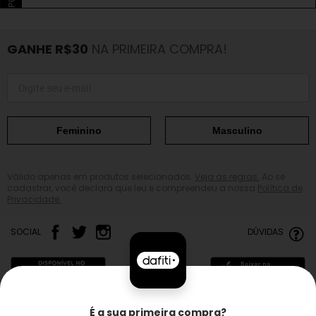
GANHE R$30
NA PRIMEIRA COMPRA!
Feminino
Masculino
Válido apenas em produtos selecionados.
Veja as regras.
Ao se
cadastrar, você declara que leu e compreendeu a nossa
Política de
Privacidade.
SOCIAL
DÚVIDAS
É a sua primeira compra?