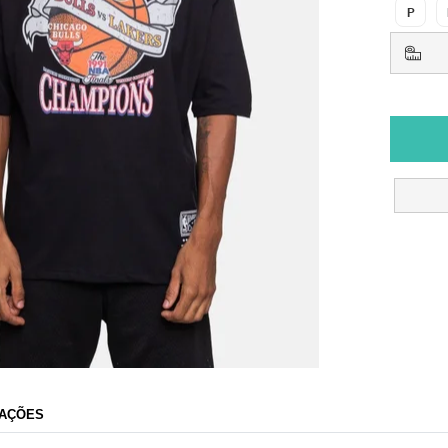
P
AÇÕES