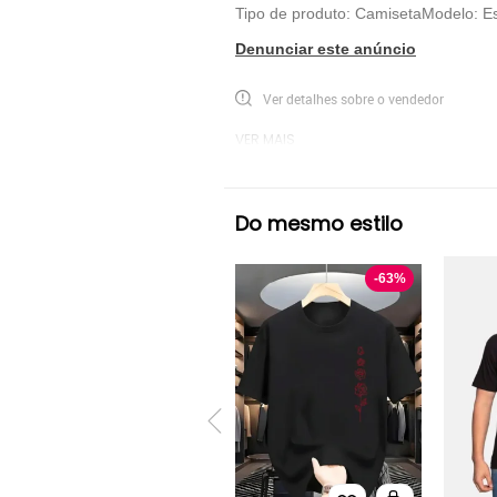
Tipo de produto: CamisetaModelo:
Denunciar este anúncio
Ver detalhes sobre o vendedor
VER MAIS
Mitchell & Ness
Camiseta Manga Curta M
Do mesmo estilo
-
63
%