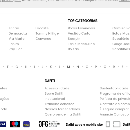
TOP CATEGORIAS
Tricae
Lacoste
Botas Femininas
Camisa Po
Democrata
Tommy Hilfiger
Vestido Curto
Botas Mas
Via Marte
Converse
Scarpin
Sapatênis
Forum
Tênis Masculino
Calça Jea
Ray-Ban
Bolsas
Sapatilha
•
•
•
•
•
•
•
•
•
•
•
•
•
•
•
E
F
G
H
I
J
K
L
M
N
O
P
Q
R
S
DAFITI
entes
Acessibilidade
Sustentabilidade
Sobre Dafiti
Programa de afili
luções
Institucional
Política de privac
Trabalhe conosco
Contrato de comp
moda
Nossos fornecedores
É seguro comprar n
Quero vender na Dafiti
Anuncie Conosco
Dafi
Dafiti apps e mobile site