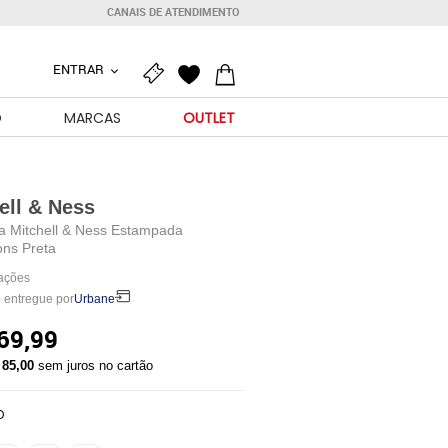
CANAIS DE ATENDIMENTO
ENTRAR
O
MARCAS
OUTLET
ell & Ness
a Mitchell & Ness Estampada
ns Preta
iações
 entregue por
Urbane
69,99
 85,00
sem juros no cartão
O