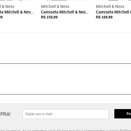
l & Ness
Mitchell & Ness
Mitchell & Ness
a Mitchell & Ness
Camiseta Mitchell & Ness
Camiseta Mitchell 
ada Branding
Estampada Indiana
Oversize Golden St
99
R$ 159,99
R$ 169,99
Mescla
Pacers Azul
Warriors Preta
PRA!
Fe
eja as regras.
Ao se cadastrar, você declara que leu e compreendeu a nossa
Polític