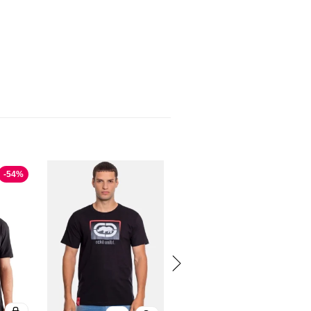
-
54
%