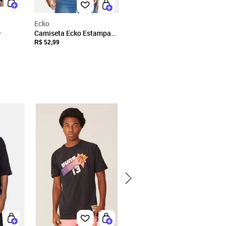
Ecko
Camiseta Ecko Estampada
ada
Preta
R$ 52,99
eta