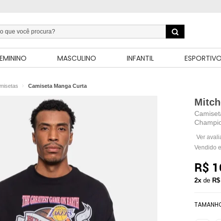
EMININO
MASCULINO
INFANTIL
ESPORTIV
misetas
Camiseta Manga Curta
Mitch
Camiset
Champio
Ver aval
Vendido e
R$ 1
2x
de
R$
TAMANH