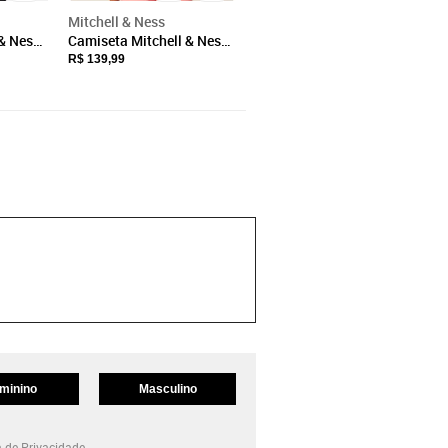
Mitchell & Ness
& Ness
Camiseta Mitchell & Ness
ate
Especial Phoenix Suns
R$ 139,99
Steve Nash Preta
minino
Masculino
a de Privacidade.