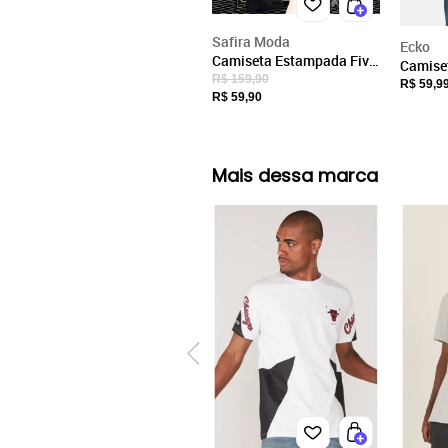
Safira Moda
Ecko
Camiseta Estampada Five
Camise
Roses Safira Moda
R$ 159,90
Preta
R$ 59,9
Algodão Preta
R$ 59,90
Mais dessa marca