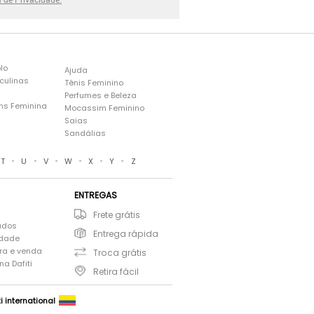
lo
Ajuda
culinas
Tênis Feminino
Perfumes e Beleza
ns Feminina
Mocassim Feminino
s
Saias
Sandálias
•
•
•
•
•
•
T
U
V
W
X
Y
Z
ENTREGAS
Frete grátis
ados
Entrega rápida
idade
ra e venda
Troca grátis
a Dafiti
Retira fácil
ti international