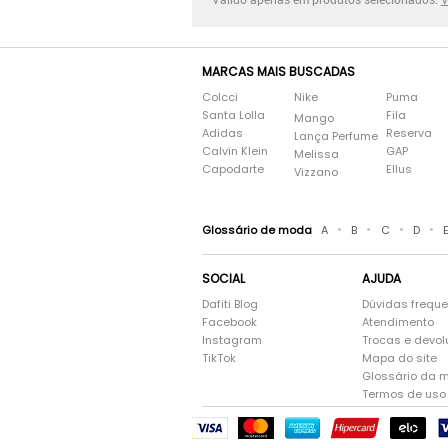
MARCAS MAIS BUSCADAS
Colcci
Nike
Puma
Santa Lolla
Fila
Mango
Adidas
Reserva
Lança Perfume
Calvin Klein
GAP
Melissa
Capodarte
Ellus
Vizzano
•
•
•
•
Glossário de moda
A
B
C
D
SOCIAL
AJUDA
Dafiti Blog
Dúvidas frequ
Facebook
Atendimento
Instagram
Trocas e devo
TikTok
Mapa do site
Glossário da 
Termos de uso