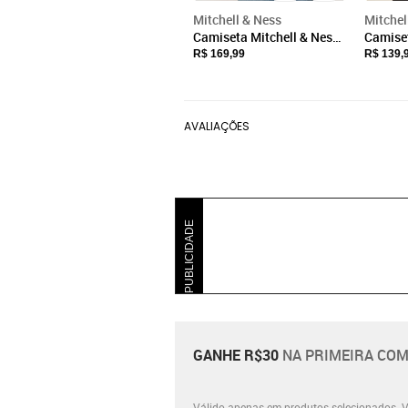
Mitchell & Ness
Mitchel
Camiseta Mitchell & Ness
Camiset
Estampada Chicago Bulls
Estamp
R$ 169,99
R$ 139,
Branca
Cinza 
AVALIAÇÕES
PUBLICIDADE
GANHE R$30
NA PRIMEIRA COM
Válido apenas em produtos selecionados.
V