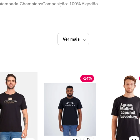
 Estampada ChampionsComposição: 100% Algodão.
Ver mais
itchell & Ness
Preto
Camiseta Manga Curta
-
14
%
Urbane
Razão Social
URBANE COMERCIO DE ROUPAS EIRELI
CNPJ