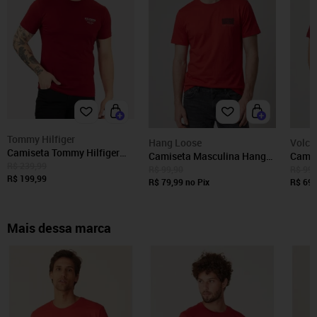
Tommy Hilfiger
Hang Loose
Volc
Camiseta Tommy Hilfiger
Camiseta Masculina Hang
Camis
Masculina Regular Global
R$ 239,99
Loose Estampa Silk
Silk 
R$ 99,90
R$ 99,
Stripe Vermelha
R$ 199,99
Vermelha
R$ 79,99
no Pix
Verme
R$ 69,
Mais dessa marca