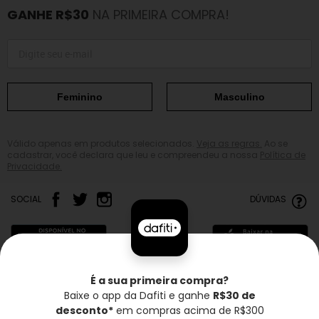
GANHE R$30
NA PRIMEIRA COMPRA!
Feminino
Masculino
Válido apenas em produtos selecionados.
Veja as regras.
Ao se
cadastrar, você declara que leu e compreendeu a nossa
Política de
Privacidade.
SOCIAL
DÚVIDAS
É a sua primeira compra?
Baixe o app da Dafiti e ganhe
R$30 de
Frete grátis*
Troca grátis
Entrega rápida
desconto*
em compras acima de R$300