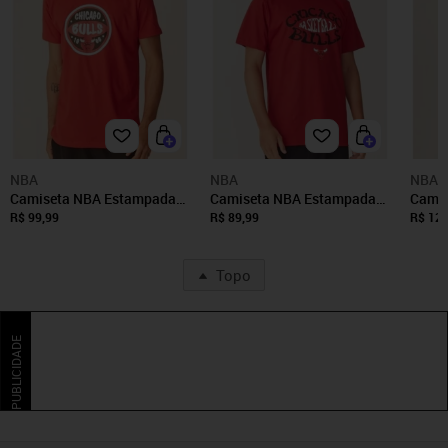
NBA
NBA
NBA
Camiseta NBA Estampada
Camiseta NBA Estampada
Camis
Chicago Bulls Casual
Chicago Bulls Vermelha
Estam
R$ 99,99
R$ 89,99
R$ 129
Vermelha
Casua
Topo
PUBLICIDADE