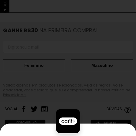
PUBLICIDADE
GANHE R$30
NA PRIMEIRA COMPRA!
Feminino
Masculino
Válido apenas em produtos selecionados.
Veja as regras.
Ao se
cadastrar, você declara que leu e compreendeu a nossa
Política de
Privacidade.
SOCIAL
DÚVIDAS