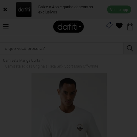
Baixe o App e ganhe descontos
Ver no app
exclusivos
Camiseta Manga Curta
Camiseta adidas Originals Reta Grfx Sport Main Off-White