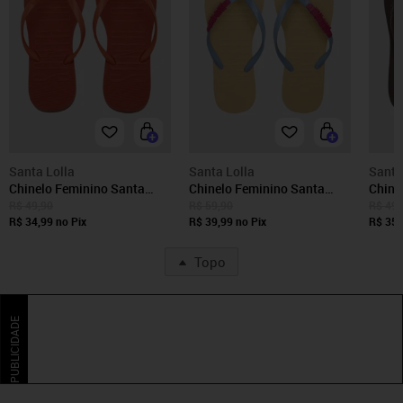
Santa Lolla
Santa Lolla
Santa
Chinelo Feminino Santa
Chinelo Feminino Santa
Chine
Lolla Tiras Laranja
Lolla Tiras Texturizadas
Lolla
R$ 49,90
R$ 59,90
R$ 49,
R$ 34,99
no Pix
Azul e Bege
R$ 39,99
no Pix
R$ 35,
Topo
PUBLICIDADE