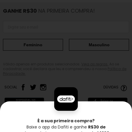
GANHE R$30
NA PRIMEIRA COMPRA!
Feminino
Masculino
Válido apenas em produtos selecionados.
Veja as regras.
Ao se
cadastrar, você declara que leu e compreendeu a nossa
Política de
Privacidade.
SOCIAL
DÚVIDAS
É a sua primeira compra?
Baixe o app da Dafiti e ganhe
R$30 de
Frete grátis*
Troca grátis
Entrega rápida