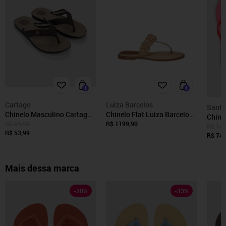
Cartago
Luiza Barcelos
Santa
Chinelo Masculino Cartago
Chinelo Flat Luiza Barcelos
Chine
Arizona Bege
12530127 Bege
R$ 59,99
R$ 1199,90
Neces
R$ 149
R$ 53,99
Rosa
R$ 74,
Mais dessa marca
-
30
%
-
33
%