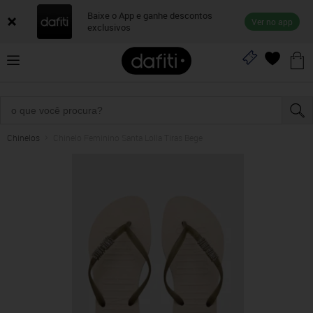
Baixe o App e ganhe descontos
Ver no app
exclusivos
Chinelos
Chinelo Feminino Santa Lolla Tiras Bege