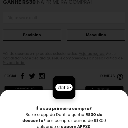
GANHE R$30
NA PRIMEIRA COMPRA!
Feminino
Masculino
Válido apenas em produtos selecionados.
Veja as regras.
Ao se
cadastrar, você declara que leu e compreendeu a nossa
Política de
Privacidade.
SOCIAL
DÚVIDAS
É a sua primeira compra?
Baixe o app da Dafiti e ganhe
R$30 de
Frete grátis*
Troca grátis
Entrega rápida
desconto*
em compras acima de R$300
utilizando o
cupom APP30
.