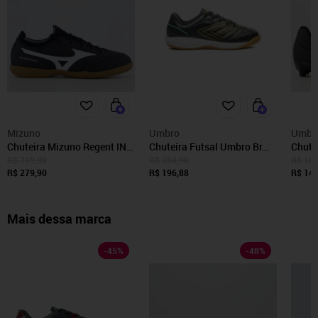
Mizuno
Umbro
Umbr
Chuteira Mizuno Regent IN
Chuteira Futsal Umbro Br
Chute
Futsal Preta e Branca
Futsal Jr
Footb
R$ 319,90
R$ 354,90
R$ 189
R$ 279,90
R$ 196,88
R$ 149
Mais dessa marca
-
45
%
-
48
%