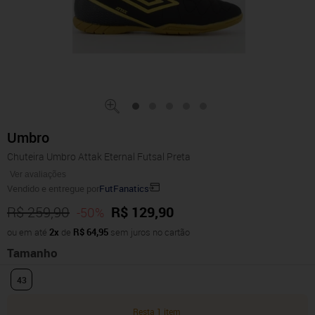
Umbro
Chuteira Umbro Attak Eternal Futsal Preta
Ver avaliações
Vendido e entregue por
FutFanatics
R$ 259,90
R$ 129,90
-50%
ou em até
2x
de
R$ 64,95
sem juros no cartão
Tamanho
43
Resta 1 item