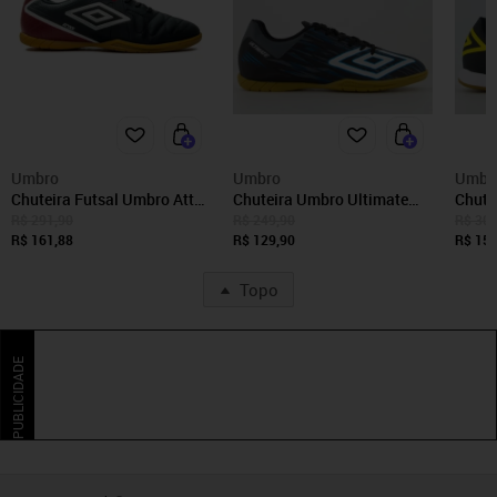
Umbro
Umbro
Umbr
Chuteira Futsal Umbro Attak
Chuteira Umbro Ultimate
Chute
Eternal
Futsal Preta e Azul
Futsa
R$ 291,90
R$ 249,90
R$ 309
R$ 161,88
R$ 129,90
R$ 159
Topo
PUBLICIDADE