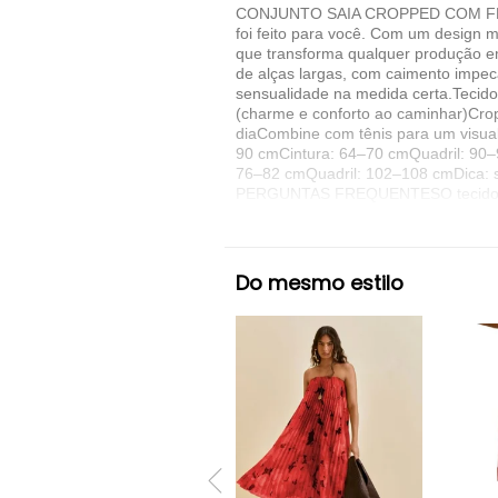
CONJUNTO SAIA CROPPED COM FENDA 
foi feito para você. Com um design m
que transforma qualquer produção
de alças largas, com caimento impecá
sensualidade na medida certa.Tecid
(charme e conforto ao caminhar)Cropp
diaCombine com tênis para um visua
90 cmCintura: 64–70 cmQuadril: 90
76–82 cmQuadril: 102–108 cmDica: s
PERGUNTAS FREQUENTESO tecido marc
transparente?Não, o material é enc
oferece ótimo suporte.Posso usar as
looks.É confortável para o dia a di
LAPETRY!Esse conjunto é aquele tipo
Do mesmo estilo
Denunciar este anúncio
Ver detalhes sobre o vendedor
VER MAIS
LAPETRY MODA FEMININA
Blusas Cr