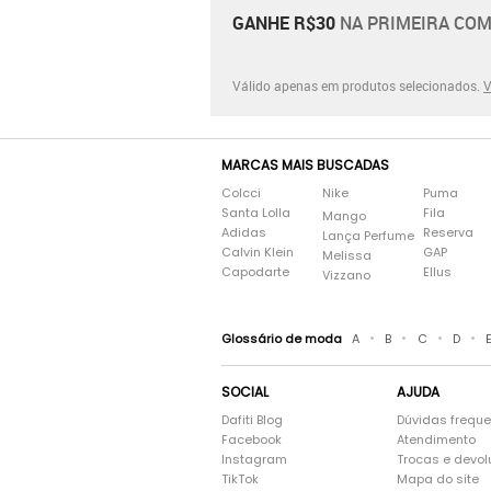
GANHE R$30
NA PRIMEIRA COM
Válido apenas em produtos selecionados.
V
MARCAS MAIS BUSCADAS
Colcci
Nike
Puma
Santa Lolla
Fila
Mango
Adidas
Reserva
Lança Perfume
Calvin Klein
GAP
Melissa
Capodarte
Ellus
Vizzano
•
•
•
•
Glossário de moda
A
B
C
D
SOCIAL
AJUDA
Dafiti Blog
Dúvidas frequ
Facebook
Atendimento
Instagram
Trocas e devo
TikTok
Mapa do site