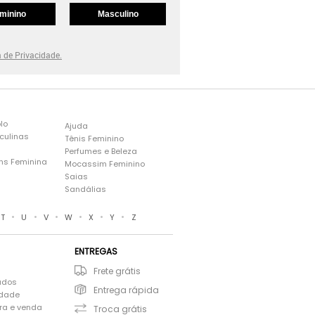
minino
Masculino
a de Privacidade.
lo
Ajuda
culinas
Tênis Feminino
Perfumes e Beleza
ns Feminina
Mocassim Feminino
s
Saias
Sandálias
•
•
•
•
•
•
T
U
V
W
X
Y
Z
ENTREGAS
Frete grátis
ados
Entrega rápida
idade
ra e venda
Troca grátis