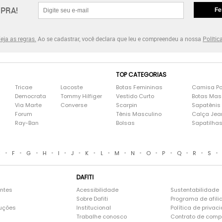
PRA!
Fe
eja as regras.
Ao se cadastrar, você declara que leu e compreendeu a nossa
Polític
TOP CATEGORIAS
Tricae
Lacoste
Botas Femininas
Camisa Po
Democrata
Tommy Hilfiger
Vestido Curto
Botas Mas
Via Marte
Converse
Scarpin
Sapatênis
Forum
Tênis Masculino
Calça Jea
Ray-Ban
Bolsas
Sapatilha
•
•
•
•
•
•
•
•
•
•
•
•
•
•
•
E
F
G
H
I
J
K
L
M
N
O
P
Q
R
S
DAFITI
entes
Acessibilidade
Sustentabilidade
Sobre Dafiti
Programa de afili
luções
Institucional
Política de privac
Trabalhe conosco
Contrato de comp