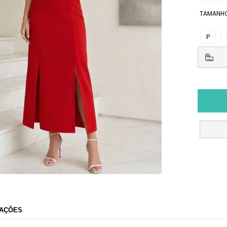
TAMANH
P
AÇÕES