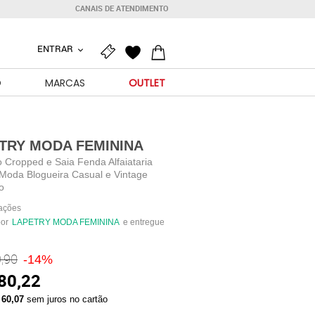
CANAIS DE ATENDIMENTO
ENTRAR
O
MARCAS
OUTLET
TRY MODA FEMININA
 Cropped e Saia Fenda Alfaiataria
 Moda Blogueira Casual e Vintage
o
iações
por
LAPETRY MODA FEMININA
e entregue
,90
-14%
80,22
 60,07
sem juros no cartão