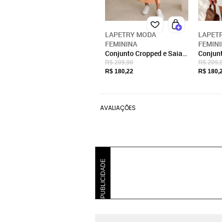
LAPETRY MODA
LAPET
FEMININA
FEMIN
Conjunto Cropped e Saia
Conjun
Fenda Alfaiataria Lapetry
Bermuda
R$ 209,90
R$ 209,
Moda Blogueira Casual e
Lapetr
R$ 180,22
R$ 180,
Vintage Salmão
Estilo 
AVALIAÇÕES
PUBLICIDADE