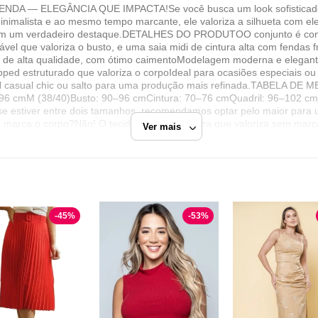
— ELEGÂNCIA QUE IMPACTA!Se você busca um look sofisticado, m
inimalista e ao mesmo tempo marcante, ele valoriza a silhueta com ele
 em um verdadeiro destaque.DETALHES DO PRODUTOO conjunto é com
vel que valoriza o busto, e uma saia midi de cintura alta com fendas
o de alta qualidade, com ótimo caimentoModelagem moderna e elegant
ed estruturado que valoriza o corpoIdeal para ocasiões especiais ou l
l casual chic ou salto para uma produção mais refinada.TABELA DE M
–96 cmM (38/40)Busto: 90–96 cmCintura: 70–76 cmQuadril: 96–102 cm
e estiver entre dois tamanhos, recomendamos optar pelo maior para 
a o corpo?Não! O tecido possui estrutura que valoriza sem marca
Ver mais
orpado e garante segurança ao usar.O cropped tem bojo?Não possui b
 peças separadamente?Sim! O conjunto é super versátil — use com out
a?Sim! Além de estiloso, é extremamente confortável para diversas o
 de peça que você veste e já se sente poderosa ✨Mas atenção: estoq
-
45
%
-
53
%
LAPETRY MODA FEMININA
opped LAPETRY MODA FEMININA
Vermelho
Blusas Cropped
Razão Social
LAPETRY COMERCIO DE ROUPAS LTDA