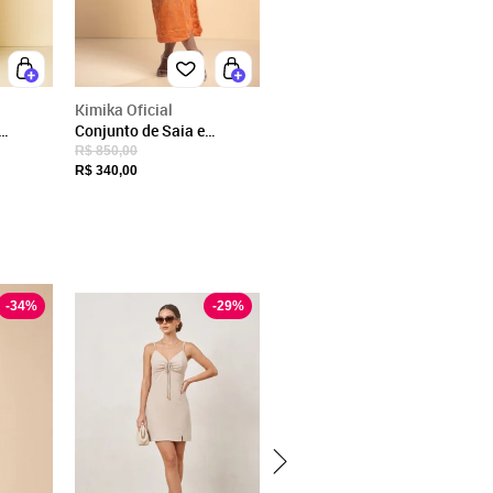
Kimika Oficial
Conjunto de Saia e
ordado
Cropped de Alça Paete
R$ 850,00
Laranja
R$ 340,00
-
34
%
-
29
%