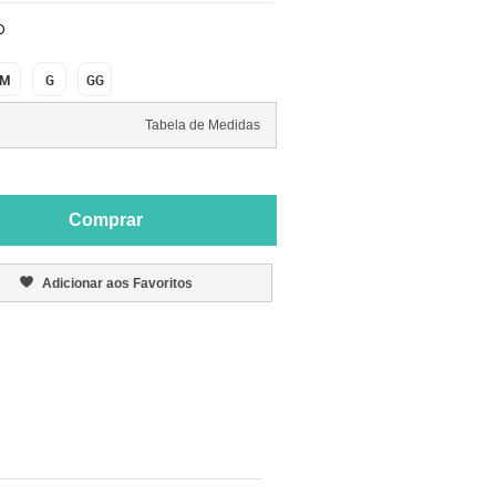
O
M
G
GG
Tabela de Medidas
Comprar
Adicionar aos Favoritos