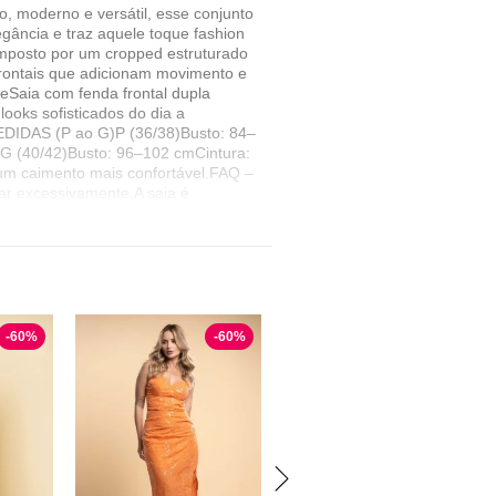
oderno e versátil, esse conjunto
gância e traz aquele toque fashion
posto por um cropped estruturado
 frontais que adicionam movimento e
eSaia com fenda frontal dupla
ooks sofisticados do dia a
EDIDAS (P ao G)P (36/38)Busto: 84–
G (40/42)Busto: 96–102 cmCintura:
um caimento mais confortável.FAQ –
r excessivamente.A saia é
ojo, mas a modelagem estruturada
ras combinações e crie vários
casiões.GARANTA O SEU NA
ue limitado!
-
60
%
-
60
%