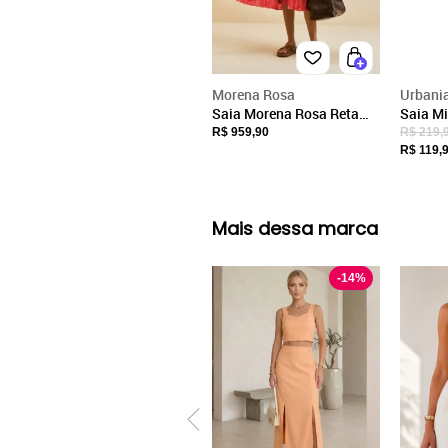
Morena Rosa
Urbani
Saia Morena Rosa Reta
Saia Mi
Alta Longa Estampado
Urbani
R$ 959,90
R$ 219,
Vermel
R$ 119,
light c
regula
Mais dessa marca
-
14
%