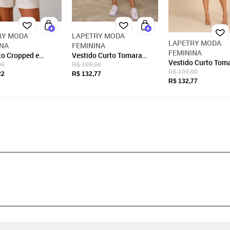
RY MODA
LAPETRY MODA
LAPETRY MODA
INA
FEMININA
FEMININA
to Cropped e
Vestido Curto Tomara
Vestido Curto Tom
 Alfaiataria
Caia Fenda Detalhe
90
R$ 199,90
Caia Fenda Detalh
R$ 199,90
y Moda Blogueira
Choquer Lapetry Moda
22
R$ 132,77
Choquer Lapetry 
R$ 132,77
Gringa Off White
Blogueira Verde
Blogueira Branco