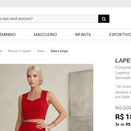
EMININO
MASCULINO
INFANTIL
ESPORTIV
as
Blusas Cropped
Saias
Saia Longa
LAPE
Conjunto
Lapetry
Vermelh
Ver aval
Vendido 
por Dafiti
R$ 209
R$ 1
3x
de
R$