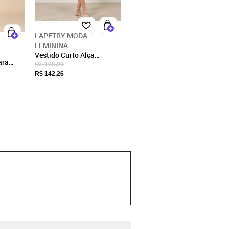
LAPETRY MODA
FEMININA
Vestido Curto Alça
ara
Regulavel Amarração
R$ 199,90
e
Lapetry Moda Blogueira
R$ 142,26
Moda
Estiloso e Casual