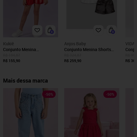
Kukiê
Anjos Baby
VIDA
Conjunto Menina
Conjunto Menina Shorts
Conjun
Estampado Vermelho Kukiê
Anjos Baby 1 Preto
Style 
R$ 194,87
R$ 324,87
R$ 99,
10 Unico
R$ 155,90
R$ 259,90
R$ 36,
Mais dessa marca
-
50
%
-
50
%