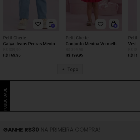
Petit Cherie
Petit Cherie
Petit 
Calça Jeans Pedras Menina
Conjunto Menina Vermelho
Vestid
Petit Cherie 10 Azul
Festa Petit Cherie 1
Marr
R$ 339,90
R$ 399,90
R$ 399
R$ 169,95
Vermelho
R$ 199,95
R$ 199
Topo
PUBLICIDADE
GANHE R$30
NA PRIMEIRA COMPRA!