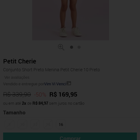
Petit Cherie
Conjunto Short Preto Menina Petit Cherie 10 Preto
Ver avaliações
Vendido e entregue por
Vim Vi Venci
R$ 339,90
R$ 169,95
-50%
ou em até
2x
de
R$ 84,97
sem juros no cartão
Tamanho
8
10
12
14
16
Comprar