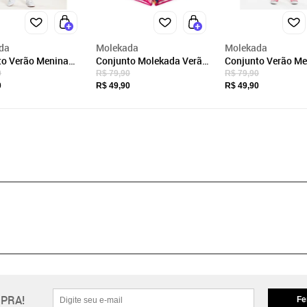
da
Molekada
Molekada
to Verão Menina
Conjunto Molekada Verão
Conjunto Verão Me
 Blusa T-shirt e
Menina Branco Blusa e
Branco Blusa e Sho
0
R$ 79,90
R$ 79,90
 Boxeador Garota
Shorts Boxeador
Saia Flores Pop
0
R$ 49,90
R$ 49,90
Florizinhas
PRA!
Fe