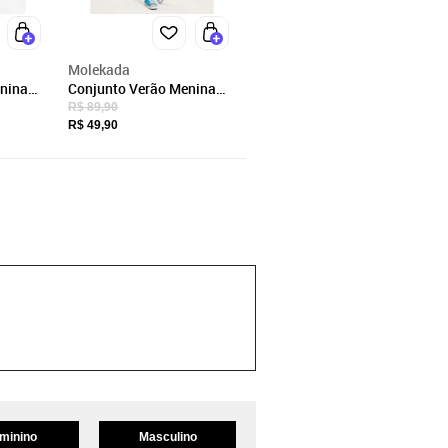
Molekada
nina
Conjunto Verão Menina
rts
Branco Blusa e Shorts
R$ 89,90
Com Amarração Laço e
R$ 49,90
Listras
minino
Masculino