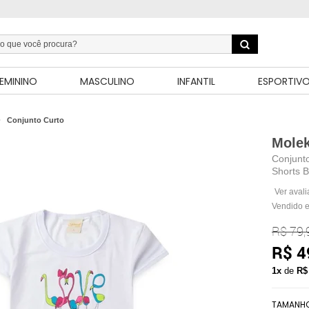
EMININO
MASCULINO
INFANTIL
ESPORTIV
Conjunto Curto
Mole
Conjunto
Shorts 
Ver aval
Vendido e
R$ 79,
R$ 4
1x
de
R$
TAMANH