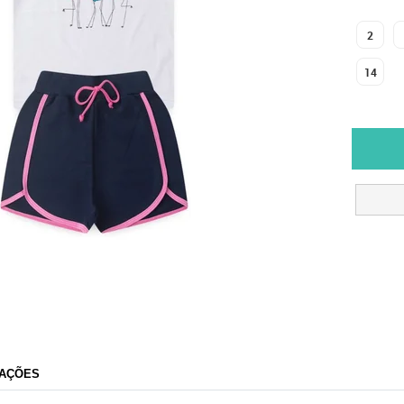
2
14
AÇÕES