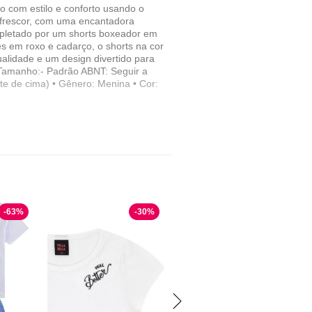
o com estilo e conforto usando o
 frescor, com uma encantadora
ompletado por um shorts boxeador em
s em roxo e cadarço, o shorts na cor
ualidade e um design divertido para
 Tamanho:- Padrão ABNT: Seguir a
te de cima) • Gênero: Menina • Cor:
-
63
%
-
30
%