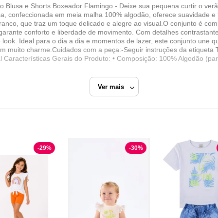
o Blusa e Shorts Boxeador Flamingo - Deixe sua pequena curtir o verã
lusa, confeccionada em meia malha 100% algodão, oferece suavidade e
ranco, que traz um toque delicado e alegre ao visual.O conjunto é c
rante conforto e liberdade de movimento. Com detalhes contrastante
look. Ideal para o dia a dia e momentos de lazer, este conjunto une q
om muito charme.Cuidados com a peça:-Seguir instruções da etiqueta
l Características Gerais do Produto: • Composição: 100% Algodão (par
Ver mais
Branco
-
29
%
-
30
%
MOLEKADA
Razão Social
CONFECÇÕES MANGEL LTDA EPP