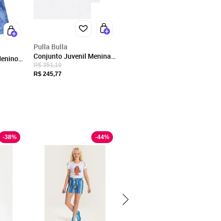
Pulla Bulla
Conjunto Juvenil Menina -
Menino
Branco - 49424-3
R$ 351,10
Branco
R$ 245,77
-
38
%
-
44
%