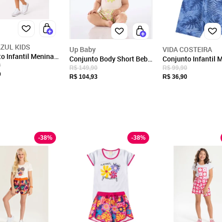
CNPJ
81.873.226/0001-07
Endereço
RUA GERAL BATEIAS, 27
ZUL KIDS
Up Baby
VIDA COSTEIRA
GASPAR, SC/SC
o Infantil Menina
Conjunto Body Short Bebê
Conjunto Infantil 
ainbow Love Iaia
9
Menina Up Baby Branco
Ribana Folhagem 
CEP: 89110-000
R$ 149,90
R$ 99,90
Fechar
9
R$ 104,93
R$ 36,90
-
38
%
-
38
%