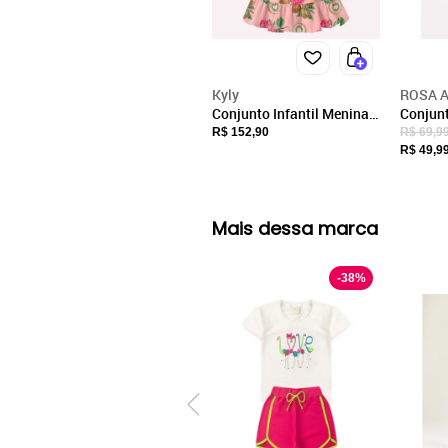
Kyly
ROSA A
Conjunto Infantil Menina
Conjunt
com Strass Kyly
Verão R
R$ 152,90
R$ 69,9
R$ 49,9
Mais dessa marca
-
38
%