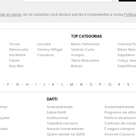
eja as regras.
Ao se cadastrar, você declara que leu e compreendeu a nossa
Polític
TOP CATEGORIAS
Tricae
Lacoste
Botas Femininas
Camisa Po
Democrata
Tommy Hilfiger
Vestido Curto
Botas Mas
Via Marte
Converse
Scarpin
Sapatênis
Forum
Tênis Masculino
Calça Jea
Ray-Ban
Bolsas
Sapatilha
•
•
•
•
•
•
•
•
•
•
•
•
•
•
•
E
F
G
H
I
J
K
L
M
N
O
P
Q
R
S
DAFITI
entes
Acessibilidade
Sustentabilidade
Sobre Dafiti
Programa de afili
luções
Institucional
Política de privac
Trabalhe conosco
Contrato de comp
moda
Nossos fornecedores
É seguro comprar n
Quero vender na Dafiti
Anuncie Conosco