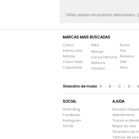
Válido apenas em produtos selecionados.
V
MARCAS MAIS BUSCADAS
Colcci
Nike
Puma
Santa Lolla
Fila
Mango
Adidas
Reserva
Lança Perfume
Calvin Klein
GAP
Melissa
Capodarte
Ellus
Vizzano
•
•
•
•
Glossário de moda
A
B
C
D
SOCIAL
AJUDA
Dafiti Blog
Dúvidas frequ
Facebook
Atendimento
Instagram
Trocas e devo
TikTok
Mapa do site
Glossário da 
Termos de uso