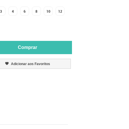
3
4
6
8
10
12
Comprar
Adicionar aos Favoritos