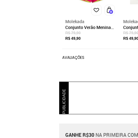
Molekada
Moleka
Conjunto Verão Menina
Conjun
Infantil Natural Blusa e
Natural
R$ 79,90
R$ 79,9
Shorts Boxeador Flamingo
Shorts
R$ 49,90
R$ 49,9
tie-dye
AVALIAÇÕES
PUBLICIDADE
GANHE R$30
NA PRIMEIRA COM