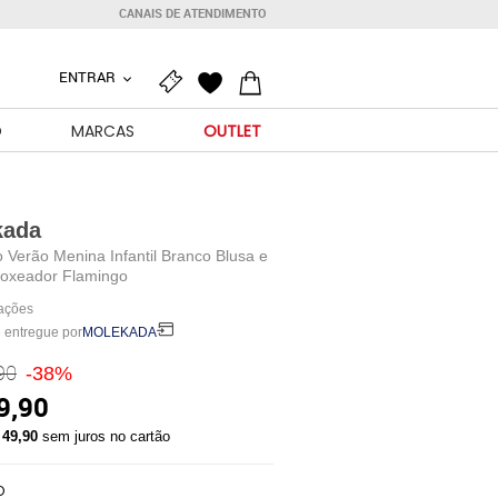
CANAIS DE ATENDIMENTO
ENTRAR
O
MARCAS
OUTLET
kada
 Verão Menina Infantil Branco Blusa e
Boxeador Flamingo
iações
 entregue por
MOLEKADA
90
-38%
9,90
 49,90
sem juros no cartão
O