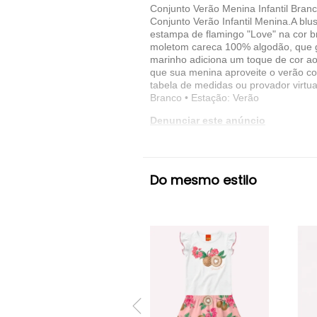
Conjunto Verão Menina Infantil Branc
Conjunto Verão Infantil Menina.A b
estampa de flamingo "Love" na cor b
moletom careca 100% algodão, que ga
marinho adiciona um toque de cor ao 
que sua menina aproveite o verão c
tabela de medidas ou provador virtua
Branco • Estação: Verão
Denunciar este anúncio
Ver detalhes sobre o vendedor
Do mesmo estilo
VER MAIS
Molekada
Conjunto Curto Molekada