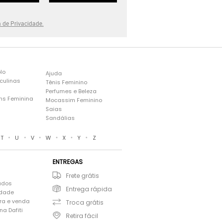
a de Privacidade.
lo
Ajuda
culinas
Tênis Feminino
Perfumes e Beleza
ns Feminina
Mocassim Feminino
s
Saias
Sandálias
•
•
•
•
•
•
T
U
V
W
X
Y
Z
ENTREGAS
Frete grátis
ados
Entrega rápida
idade
ra e venda
Troca grátis
a Dafiti
Retira fácil