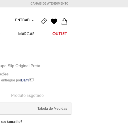
CANAIS DE ATENDIMENTO
ENTRAR
O
MARCAS
OUTLET
po Slip Original Preta
iações
 entregue por
Dafiti
Produto Esgotado
Tabela de Medidas
 seu tamanho?