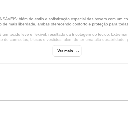
Dafiti Group
CNPJ
S: Além do estilo e sofisticação especial das boxers com um cort
11.200.418/0006-73
o de mais liberdade, ambas oferecendo conforto e proteção para todas
Endereço
m tecido leve e flexível, resultado da tricotagem do tecido. Extrema
Estrada Municipal Luiz Lopes Neto, 617
ção de camisetas, blusas e vestidos, além de ter uma alta durabilidade
Extrema/MG
Ver mais
CEP: 37640-915
Fechar
de 1921, líder do mercado brasileiro de meias e uma grande fabricant
ueca Slip