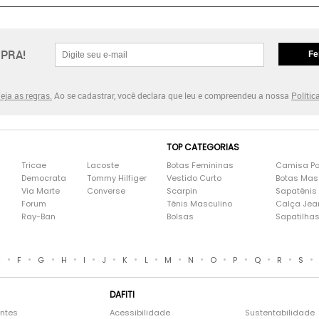
PRA!
Fe
eja as regras.
Ao se cadastrar, você declara que leu e compreendeu a nossa
Polític
TOP CATEGORIAS
Tricae
Lacoste
Botas Femininas
Camisa Po
Democrata
Tommy Hilfiger
Vestido Curto
Botas Mas
Via Marte
Converse
Scarpin
Sapatênis
Forum
Tênis Masculino
Calça Jea
Ray-Ban
Bolsas
Sapatilha
•
•
•
•
•
•
•
•
•
•
•
•
•
•
•
E
F
G
H
I
J
K
L
M
N
O
P
Q
R
S
DAFITI
entes
Acessibilidade
Sustentabilidade