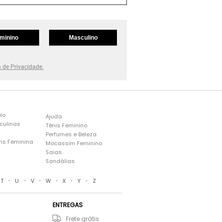
minino
Masculino
a de Privacidade.
lo
Ajuda
culinas
Tênis Feminino
Perfumes e Beleza
ns Feminina
Mocassim Feminino
s
Saias
Sandálias
•
•
•
•
•
•
T
U
V
W
X
Y
Z
ENTREGAS
Frete grátis