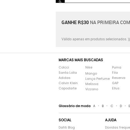
GANHE R$30
NA PRIMEIRA COM
Válido apenas em produtos selecionados.
V
MARCAS MAIS BUSCADAS
Colcci
Nike
Puma
Santa Lolla
Fila
Mango
Adidas
Reserva
Lança Perfume
Calvin Klein
GAP
Melissa
Capodarte
Ellus
Vizzano
•
•
•
•
Glossário de moda
A
B
C
D
SOCIAL
AJUDA
Dafiti Blog
Dúvidas frequ