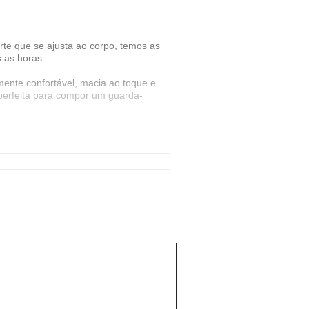
e que se ajusta ao corpo, temos as
 as horas.
mente confortável, macia ao toque e
, perfeita para compor um guarda-
e de cuecas e de lingerie e blusas