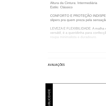
Altura da Cintura: Intermediária
Estilo: Clássico
CONFORTO E PROTEÇÃO INDISPENSÁVEI
slipers pra quem preza pela sensaçã
LEVEZA E FLEXIBILIDADE: A malha é u
versátil, é a queridinha para confec
roupa minimalista e duradouro.
A Lupo é uma marca desenvolvida des
sem costura.
Denunciar este anúncio
AVALIAÇÕES
Ver detalhes sobre o vendedor
VER MAIS
Lupo
Cueca Slip Lupo
Preto
C
PUBLICIDADE