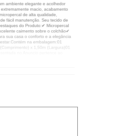
 um ambiente elegante e acolhedor
que extremamente macio, acabamento
icropercal de alta qualidade,
 de fácil manutenção. Seu tecido de
.Destaques do Produto:✔ Micropercal
Excelente caimento sobre o colchão✔
ra sua casa o conforto e a elegância
em-estar.Contém na embalagem:01
m (Comprimento) x 1,50m (Largura)01
esentada no Anuncio pertence ao
 com o Monitor. Fique atento à