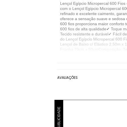
Lençol Egípcio Micropercal 600 Fios
com o Lençol Egípcio Micropercal 6
refinado e excelente caimento, gara
oferece a sensação suave e sedosa ca
600 fios proporciona maior conforto 
600 fios de alta qualidade✔ Toque m
Tecido resistente e durável✔ Fácil 
do Lençol Egípcio Micropercal 600 
Lençol de Baixo c/ Elástico 2,50m x
Fronha 70cm x 50cmComposição: Teci
nosso Atelier, é a foto original do
descrição do produto.
Denunciar este anúncio
AVALIAÇÕES
Ver detalhes sobre o vendedor
VER MAIS
CASA SHOW ENXOVAIS
Jogos de Ca
PUBLICIDADE