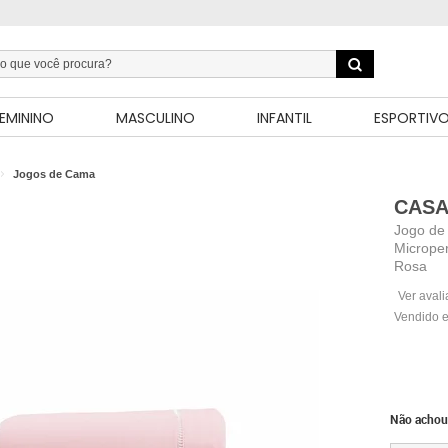
EMININO
MASCULINO
INFANTIL
ESPORTIV
Jogos de Cama
CASA
Jogo de 
Microper
Rosa
Ver aval
Vendido e
Não achou