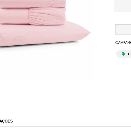
CAMPANH
C
CASA SHOW ENXOVAIS
AÇÕES
Razão Social