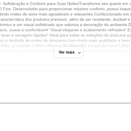
 – Sofisticação e Conforto para Suas NoitesTransforme seu quarto em
RENATA CRISTINA SCARPIN
00 Fios. Desenvolvido para proporcionar máximo conforto, possui to
CNPJ
ntindo noites de sono mais agradáveis e relaxantes.Confeccionado em m
racterística dos produtos premium, além de ser resistente, durável e
36.126.685/0001-64
térmico e um visual sofisticado que valoriza a decoração do ambiente
Endereço
acio, suave e confortável✔ Visual elegante e acabamento refinado✔ 
de lavar e secagem rápida✔ Ideal para todas as estações do anoLeve pa
Av. Engenheiro Ivanil Francischini, 40415
Fios e desfrute de noites de descanso com muito mais qualidade e b
IBITINGA, SP/SP
 1,50m, p/ colchão 1,88m x 88cm x 30 (Altura)01 Lençol de Cima 2,50
do Micropercal 600 Fios Egipicio - 100% AlgodãoAtenção: A foto apr
Ver mais
CEP: 14940-670
Fechar
 produto(Cuidado com as Falsificações)As Cores podem mudar de acordo
ma CASA SHOW ENXOVAIS
Rosa