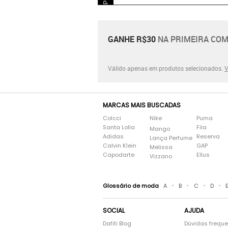
GANHE R$30
NA PRIMEIRA COM
Válido apenas em produtos selecionados.
V
MARCAS MAIS BUSCADAS
Colcci
Nike
Puma
Santa Lolla
Fila
Mango
Adidas
Reserva
Lança Perfume
Calvin Klein
GAP
Melissa
Capodarte
Ellus
Vizzano
•
•
•
•
Glossário de moda
A
B
C
D
SOCIAL
AJUDA
Dafiti Blog
Dúvidas frequ