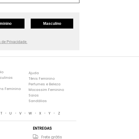
minino
Masculino
a de Privacidade.
lo
Ajuda
culinas
Tênis Feminino
Perfumes e Beleza
ns Feminina
Mocassim Feminino
s
Saias
Sandálias
•
•
•
•
•
•
T
U
V
W
X
Y
Z
ENTREGAS
Frete grátis