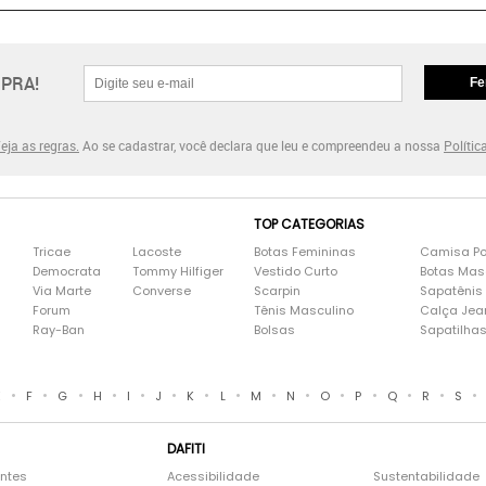
PRA!
Fe
eja as regras.
Ao se cadastrar, você declara que leu e compreendeu a nossa
Polític
TOP CATEGORIAS
Tricae
Lacoste
Botas Femininas
Camisa Po
Democrata
Tommy Hilfiger
Vestido Curto
Botas Mas
Via Marte
Converse
Scarpin
Sapatênis
Forum
Tênis Masculino
Calça Jea
Ray-Ban
Bolsas
Sapatilha
•
•
•
•
•
•
•
•
•
•
•
•
•
•
•
E
F
G
H
I
J
K
L
M
N
O
P
Q
R
S
DAFITI
entes
Acessibilidade
Sustentabilidade