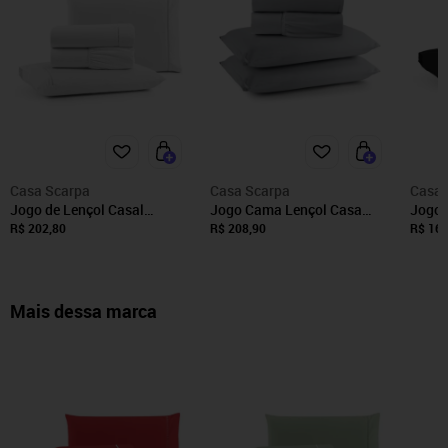
Casa Scarpa
Casa Scarpa
Casa 
Jogo de Lençol Casal
Jogo Cama Lençol Casa
Jogo 
Padrão Premium Soft 600
Scarpa Sonnet Casal
Premi
R$ 202,80
R$ 208,90
R$ 162
Fios Micropercal Branco
Padrão Malha Lisa Algodão
Micro
Ponto Palito Toque Macio 4
Macio 4 Peças - Cinza
Palit
Peças
Mais dessa marca