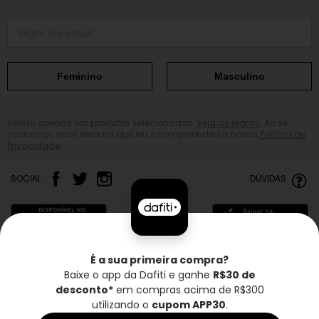
Feminino
Masculino
Válido apenas em produtos selecionados.
Veja as regras.
Ao se
cadastrar, você declara que leu e compreendeu a nossa
Política de
Privacidade.
SOCIAL
DÚVIDAS
É a sua primeira compra?
Baixe o app da Dafiti e ganhe
R$30 de
Frete grátis*
Troca grátis
Entrega rápida
desconto*
em compras acima de R$300
utilizando o
cupom APP30
.