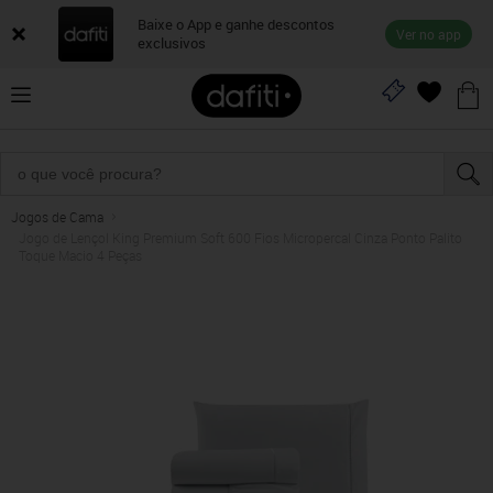
Baixe o App e ganhe descontos
Ver no app
exclusivos
Jogos de Cama
Jogo de Lençol King Premium Soft 600 Fios Micropercal Cinza Ponto Palito
Toque Macio 4 Peças