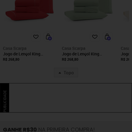
Casa Scarpa
Casa Scarpa
Casa 
Jogo de Lençol King
Jogo de Lençol King
Jogo 
Premium Soft 600 Fios
Premium Soft 600 Fios
Premi
R$ 268,80
R$ 268,80
R$ 268
Micropercal Vermelho Ponto
Micropercal Verde Ponto
Micro
Palito Toque Macio 4 Peças
Palito Toque Macio 4 Peças
Palit
Topo
PUBLICIDADE
GANHE R$30
NA PRIMEIRA COMPRA!