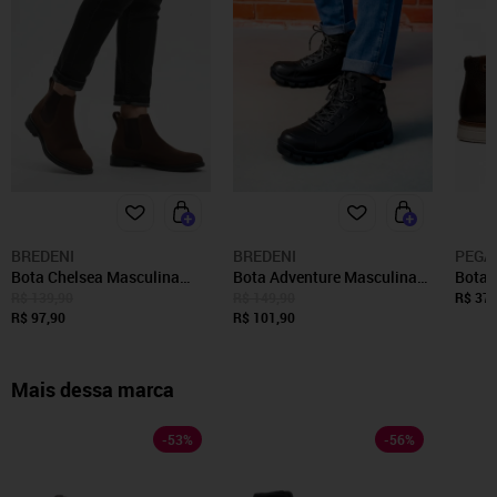
BREDENI
BREDENI
PEGA
Bota Chelsea Masculina
Bota Adventure Masculina
Bota 
Bredeni Cano Curto
Bredeni Resistente Com
Couro
R$ 139,90
R$ 149,90
R$ 373
Confortável Resistente
R$ 97,90
Cadarço Macia Cano Curto
R$ 101,90
Marr
Antiderrapante Leve Macia
Solado Antiderrapante
Café
Trabalho Trilha Preta
Mais dessa marca
-
53
%
-
56
%