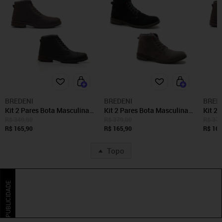
BREDENI
BREDENI
BRED
Kit 2 Pares Bota Masculina
Kit 2 Pares Bota Masculina
Kit 2
Casual Confortavel Bredeni
Bredeni Confortavel Coturno
Casua
R$ 349,90
R$ 379,00
R$ 379
Coturno Marrom Preta
R$ 165,90
Estilo Casual Cinza Preta
R$ 165,90
Cotur
R$ 165
Marro
Topo
PUBLICIDADE