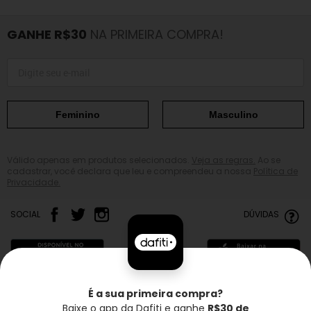
GANHE R$30
NA PRIMEIRA COMPRA!
Feminino
Masculino
Válido apenas em produtos selecionados.
Veja as regras.
Ao se
cadastrar, você declara que leu e compreendeu a nossa
Política de
Privacidade.
SOCIAL
DÚVIDAS
É a sua primeira compra?
Baixe o app da Dafiti e ganhe
R$30 de