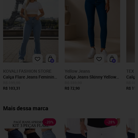
KOVALI FASHION STORE
Yellow Jeans
TEX 
Calça Flare Jeans Feminina
Calça Jeans Skinny Yellow
Calça
Kovali Premium Estilo
Jeans Feminina Cintura Alta
SK JEANS M
R$ 199,90
R$ 159,90
R$ 189
Gringa Com Elastano
R$ 103,31
Azul Escuro Modeladora
R$ 72,90
Perfe
R$ 111
Cintura Alta Levanta
Confortável Premium
Curva
Bumbum Delave
Confor
Escur
Mais dessa marca
-
20
%
-
28
%