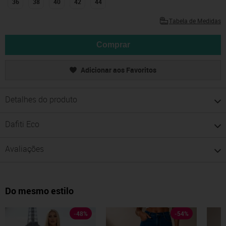
36
38
40
42
44
Tabela de Medidas
Comprar
Adicionar aos Favoritos
Detalhes do produto
Dafiti Eco
Avaliações
Do mesmo estilo
-
48
%
-
54
%