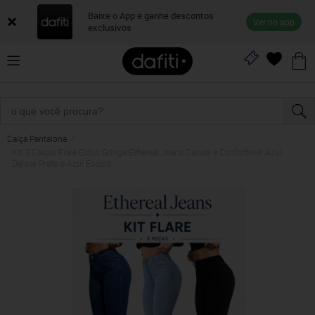
Baixe o App e ganhe descontos
Ver no app
exclusivos
Calça Pantalona
Kit 3 Calças Flare Estilo Gringa Ethereal Jeans Casual e Confortavel Azul
Delave Preto e Azul Escuro