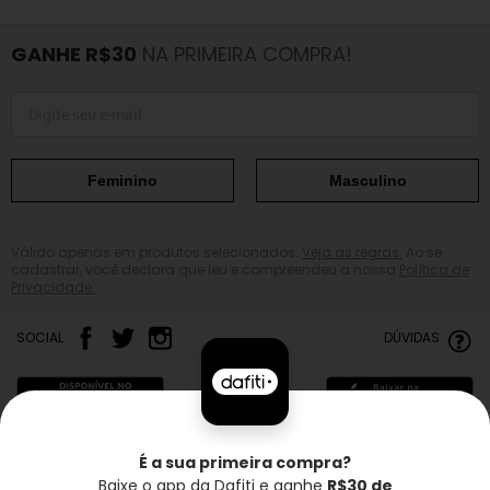
GANHE R$30
NA PRIMEIRA COMPRA!
Feminino
Masculino
Válido apenas em produtos selecionados.
Veja as regras.
Ao se
cadastrar, você declara que leu e compreendeu a nossa
Política de
Privacidade.
SOCIAL
DÚVIDAS
É a sua primeira compra?
Baixe o app da Dafiti e ganhe
R$30 de