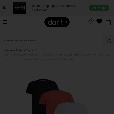
Baixe o App e ganhe descontos
Ver no app
exclusivos
Camiseta Manga Curta
Kit 3 Peças Camisetas FMF Básicas Masculina Industrie em Algodão Premium
no Estilo Tommy Bordado França Laranja Branco P