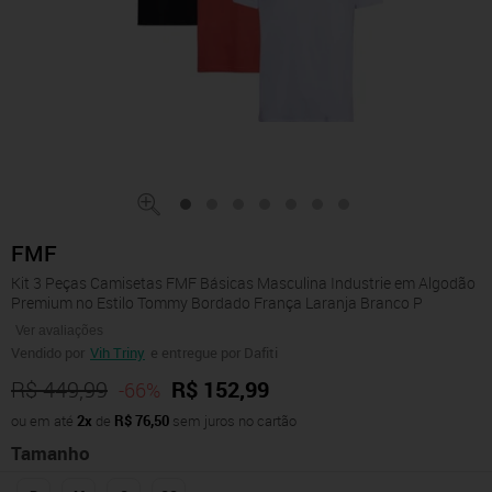
FMF
Kit 3 Peças Camisetas FMF Básicas Masculina Industrie em Algodão
Premium no Estilo Tommy Bordado França Laranja Branco P
Ver avaliações
Vendido por
Vih Triny
e entregue por Dafiti
R$ 449,99
R$ 152,99
-66%
ou em até
2x
de
R$ 76,50
sem juros no cartão
Tamanho