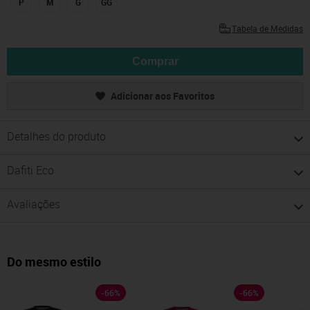
P
M
G
GG
Tabela de Medidas
Comprar
Adicionar aos Favoritos
Detalhes do produto
Dafiti Eco
Avaliações
Do mesmo estilo
-
66
%
-
66
%