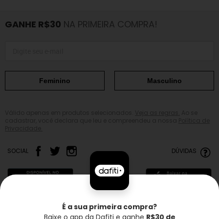
GANHE R$30
NA PRIMEIRA COMPRA!
Feminino
Masculino
Válido apenas em produtos selecionados.
Veja as regras.
Ao se
cadastrar, você declara que leu e compreendeu a nossa
Política de
Privacidade.
SOCIAL
DÚVIDAS
É a sua primeira compra?
Baixe o app da Dafiti e ganhe
R$30 de