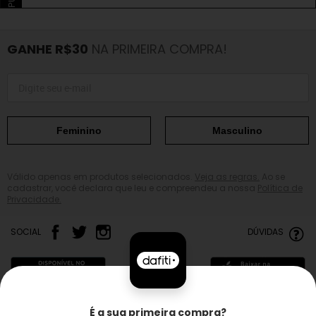
GANHE R$30
NA PRIMEIRA COMPRA!
Feminino
Masculino
Válido apenas em produtos selecionados.
Veja as regras.
Ao se
cadastrar, você declara que leu e compreendeu a nossa
Política de
Privacidade.
SOCIAL
DÚVIDAS
É a sua primeira compra?