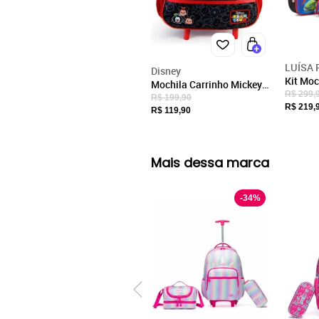
Polo One
Mochila com Rodas Polo One
LUÍSA 
Disney
Kit Moc
Mochila Carrinho Mickey
Rodinh
R$ 299,
Disney Infantil Masculina
R$ 199,90
Menina
R$ 219,
Escolar Resitente
R$ 119,90
Mais dessa marca
-
34
%