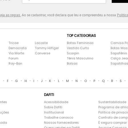
eja as regras.
Ao se cadastrar, você declara que leu e compreendeu a nossa
Polític
TOP CATEGORIAS
Tricae
Lacoste
Botas Femininas
Camisa Po
Democrata
Tommy Hilfiger
Vestido Curto
Botas Mas
Via Marte
Converse
Scarpin
Sapatênis
Forum
Tênis Masculino
Calça Jea
Ray-Ban
Bolsas
Sapatilha
•
•
•
•
•
•
•
•
•
•
•
•
•
•
•
E
F
G
H
I
J
K
L
M
N
O
P
Q
R
S
DAFITI
entes
Acessibilidade
Sustentabilidade
Sobre Dafiti
Programa de afili
luções
Institucional
Política de privac
Trabalhe conosco
Contrato de comp
moda
Nossos fornecedores
É seguro comprar n
Quero vender na Dafiti
Anuncie Conosco