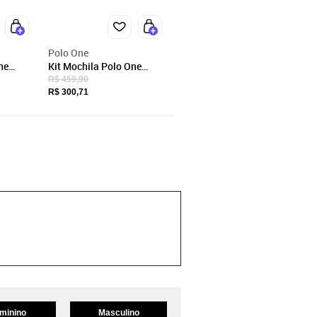
Polo One
ne
Kit Mochila Polo One
Rodinha Astronauta
R$ 459,90
ra
Menino Infantil Escolar
R$ 300,71
Lancheira Térmica Estojo
minino
Masculino