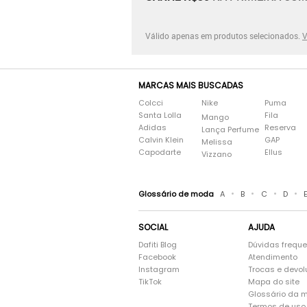
Válido apenas em produtos selecionados.
V
MARCAS MAIS BUSCADAS
Colcci
Nike
Puma
Santa Lolla
Fila
Mango
Adidas
Reserva
Lança Perfume
Calvin Klein
GAP
Melissa
Capodarte
Ellus
Vizzano
•
•
•
•
Glossário de moda
A
B
C
D
SOCIAL
AJUDA
Dafiti Blog
Dúvidas frequ
Facebook
Atendimento
Instagram
Trocas e devo
TikTok
Mapa do site
Glossário da 
Termos de uso