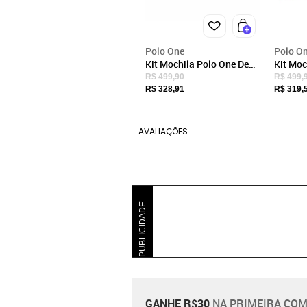
Polo One
Polo O
Kit Mochila Polo One De
Kit Moc
Rodinha Unicórnio Infantil
Rodinha
R$ 499,90
R$ 499,
Lancheira Térmica Estojo
Escolar
R$ 328,91
R$ 319,
AVALIAÇÕES
PUBLICIDADE
GANHE R$30
NA PRIMEIRA COM