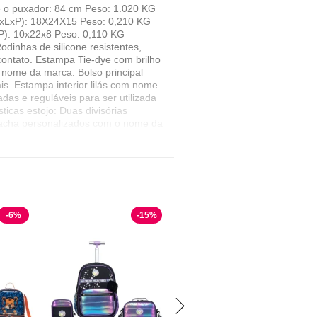
té o puxador: 84 cm Peso: 1.020 KG
 (AxLxP): 18X24X15 Peso: 0,210 KG
xP): 10x22x8 Peso: 0,110 KG
odinhas de silicone resistentes,
 contato. Estampa Tie-dye com brilho
 nome da marca. Bolso principal
s. Estampa interior lilás com nome
as e reguláveis para ser utilizada
icas estojo: Duas divisórias
racha personalizados com o nome da
go holográfica com o nome da marca
impeza, utilize apenas pano úmido
para limpezaConservar em local seco
ricanos, com influência nas mais
iradas nas tendências atuais e
mbinação perfeita entre o clássico e
que exigem um custo benefícios sem
-
6
%
-
15
%