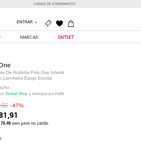
CANAIS DE ATENDIMENTO
ENTRAR
O
MARCAS
OUTLET
 One
ila De Rodinha Polo One Infantil
o Lancheira Estojo Escolar
iações
por
Zermat Shop
e entregue por Dafiti
,90
-47%
81,91
 70,48
sem juros no cartão
O