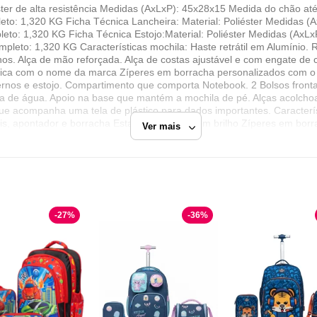
éster de alta resistência Medidas (AxLxP): 45x28x15 Medida do chão a
leto: 1,320 KG Ficha Técnica Lancheira: Material: Poliéster Medidas
pleto: 1,320 KG Ficha Técnica Estojo:Material: Poliéster Medidas (AxL
pleto: 1,320 KG Características mochila: Haste retrátil em Alumínio. R
lhos. Alça de mão reforçada. Alça de costas ajustável e com engate de
áfica com o nome da marca Zíperes em borracha personalizados com o
rnos e estojo. Compartimento que comporta Notebook. 2 Bolsos frontai
fa de água. Apoio na base que mantém a mochila de pé. Alças acolchoad
e acompanha uma tela de plástico para dados importantes. Característ
s, apontador e borracha Estampa Tie-dye com brilho Zíperes em bor
Ver mais
nome da marca. Detalhe em borracha de Leão com o nome da marca Lo
ar excesso de pesoEmbalar objetos com cantos vivos cortantesPara l
o expor a luz do sol para secarNão utilizar nenhum produto químico 
e a marca:A Polo One é uma marca inspirada no estilo de vida dos ame
avegando dentro do estilo esportivo e casual. Suas coleções são insp
dade e pensando estrategicamente em todos os detalhes, unindo a co
 detalhes de seus produtos farão a diferença entre os consumidores 
-
27
%
-
36
%
Zermat Shop
Razão Social
ZERMAT COMERCIO ELETRONICO LTDA