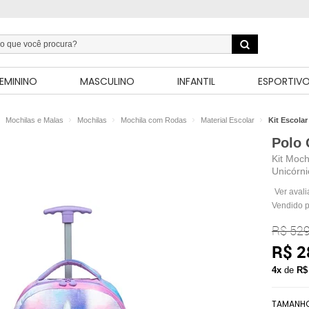
EMININO
MASCULINO
INFANTIL
ESPORTIV
Mochilas e Malas
Mochilas
Mochila com Rodas
Material Escolar
Kit Escolar
Polo
Kit Moch
Unicórni
Ver aval
Vendido 
R$ 529
R$ 2
4x
de
R$
TAMANH