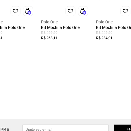
ne
Polo One
Polo One
hila Polo One
Kit Mochila Polo One
Kit Mochila Polo O
 Infantil Menina
Escolar De Rodinha Panda
Rodinhas Infantil Escolar
90
R$ 499,90
R$ 449,90
 Lancheira Estojo
Infantil Lancheira Térmica
Unicórnio Lanchei
51
R$ 263,11
R$ 234,91
Estojo
Térmica Estojo
PRA!
Fe