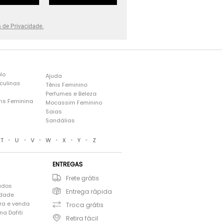
a de Privacidade.
lo
Ajuda
culinas
Tênis Feminino
Perfumes e Beleza
ns Feminina
Mocassim Feminino
s
Saias
Sandálias
•
•
•
•
•
•
T
U
V
W
X
Y
Z
ENTREGAS
Frete grátis
ados
Entrega rápida
idade
ra e venda
Troca grátis
a Dafiti
Retira fácil