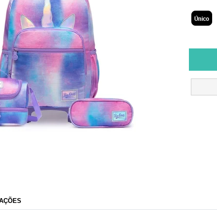
Único
AÇÕES