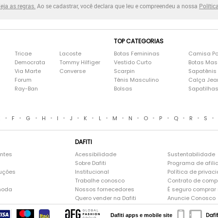
eja as regras.
Ao se cadastrar, você declara que leu e compreendeu a nossa
Polític
TOP CATEGORIAS
Tricae
Lacoste
Botas Femininas
Camisa Po
Democrata
Tommy Hilfiger
Vestido Curto
Botas Mas
Via Marte
Converse
Scarpin
Sapatênis
Forum
Tênis Masculino
Calça Jea
Ray-Ban
Bolsas
Sapatilha
•
•
•
•
•
•
•
•
•
•
•
•
•
•
•
E
F
G
H
I
J
K
L
M
N
O
P
Q
R
S
DAFITI
entes
Acessibilidade
Sustentabilidade
Sobre Dafiti
Programa de afili
luções
Institucional
Política de privac
Trabalhe conosco
Contrato de comp
moda
Nossos fornecedores
É seguro comprar n
Quero vender na Dafiti
Anuncie Conosco
Dafi
Dafiti apps e mobile site