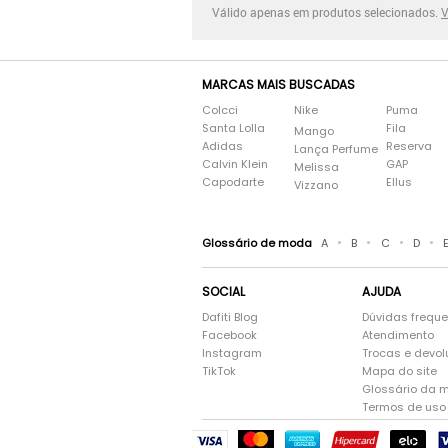
Válido apenas em produtos selecionados.
V
MARCAS MAIS BUSCADAS
Colcci
Nike
Puma
Santa Lolla
Fila
Mango
Adidas
Reserva
Lança Perfume
Calvin Klein
GAP
Melissa
Capodarte
Ellus
Vizzano
•
•
•
•
Glossário de moda
A
B
C
D
SOCIAL
AJUDA
Dafiti Blog
Dúvidas frequ
Facebook
Atendimento
Instagram
Trocas e devo
TikTok
Mapa do site
Glossário da 
Termos de uso