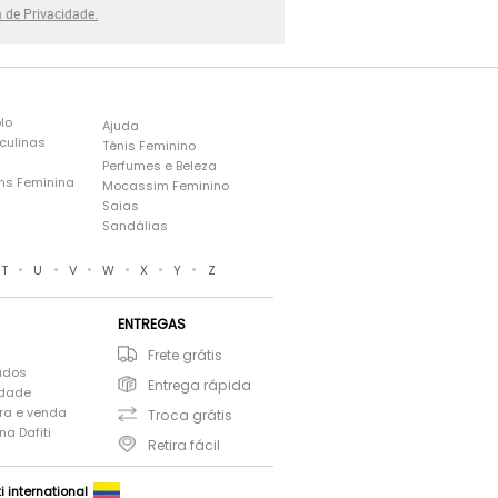
a de Privacidade.
lo
Ajuda
culinas
Tênis Feminino
Perfumes e Beleza
ns Feminina
Mocassim Feminino
s
Saias
Sandálias
•
•
•
•
•
•
T
U
V
W
X
Y
Z
ENTREGAS
Frete grátis
ados
Entrega rápida
idade
ra e venda
Troca grátis
a Dafiti
Retira fácil
ti international