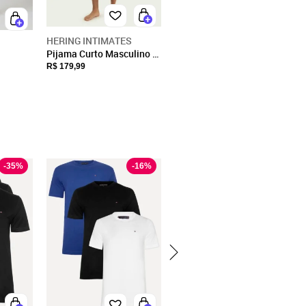
HERING INTIMATES
Pijama Curto Masculino +
Saquinho Presenteável
R$ 179,99
Top e
Hering
-
35
%
-
16
%