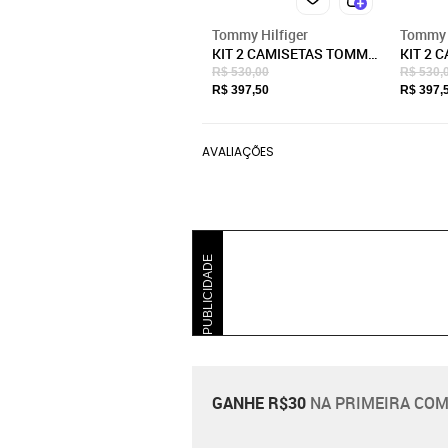
Tommy Hilfiger
Tommy H
KIT 2 CAMISETAS TOMMY
KIT 2 
HILFIGER BASICA
HILFIG
R$ 530,00
R$ 530,
BRANCA/AZUL
PRETA
R$ 397,50
R$ 397,
AVALIAÇÕES
PUBLICIDADE
GANHE R$30
NA PRIMEIRA COM