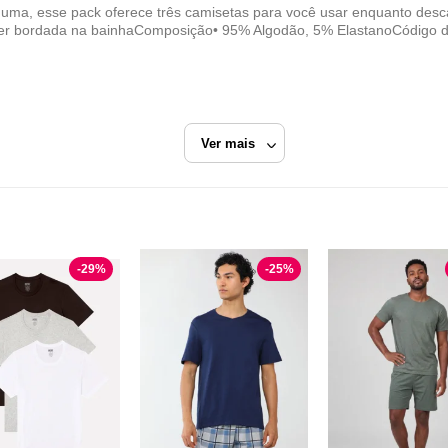
 uma, esse pack oferece três camisetas para você usar enquanto de
iger bordada na bainhaComposição• 95% Algodão, 5% ElastanoCódig
Ver mais
y Hilfiger
Preto
Pijama Manga Curta
-
29
%
-
25
%
Tommy Hilfiger
Razão Social
TOMMY HILFIGER DO BRASIL
CNPJ