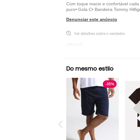
Com toque macio e confortável cada
puro• Gola C• Bandeira Tommy Hilf
Denunciar este anúncio
Ver detalhes sobre o vendedor
VER MAIS
Tommy Hilfiger
Pijama Manga Curta Tomm
Do mesmo estilo
-
35
%