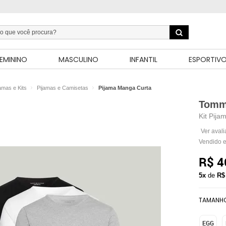
EMININO
MASCULINO
INFANTIL
ESPORTIV
amas e Kits
Pijamas e Camisetas
Pijama Manga Curta
Tommy
Kit Pija
Ver aval
Vendido e
R$ 4
5x
de
R$
TAMANH
EGG