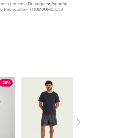
scansa em casa.Destaques• Algodão
o do Fabricante:• THUM0UM03138
-
28
%