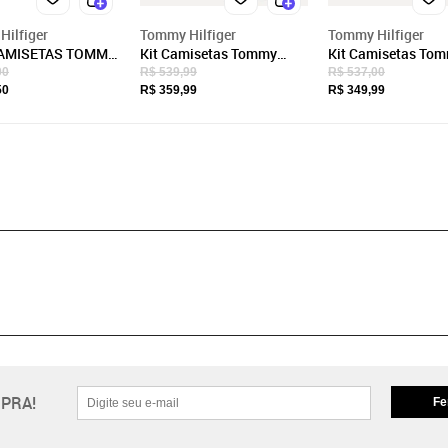
ilfiger
Tommy Hilfiger
Tommy Hilfiger
CAMISETAS TOMMY
Kit Camisetas Tommy
Kit Camisetas To
ER BASICA
Hilfiger Masculinas
Hilfiger Masculina
00
R$ 539,99
R$ 537,00
/BRANCA
Preta/Branca/Marinho
Essential Preta 3U
50
R$ 359,99
R$ 349,99
3UN
PRA!
Fe