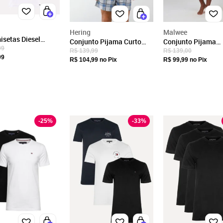
15.505.664/0022-04
Endereço
Hering
Malwee
AV MARIA COELHO AGUIAR, 215
isetas Diesel
Conjunto Pijama Curto
Conjunto Pijama
São Paulo, SP/
ina Slim Randal-D-
99
Masculino Hering Xadrez
Masculino Malwee 
R$ 139,99
R$ 139,00
eta/Branca/Cinza
99
CEP: 05804-900
Azul-Marinho
Shorts Verde
R$ 104,99
no Pix
R$ 99,99
no Pix
Fechar
-
25
%
-
33
%