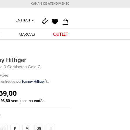
CANAIS DE ATENDIMENTO
ENTRAR
O
MARCAS
OUTLET
 Hilfiger
ma 3 Camisetas Gola C
iações
 entregue por
Tommy Hilfiger
69,00
 93,80
sem juros no cartão
O
EEG
P
M
GG
G