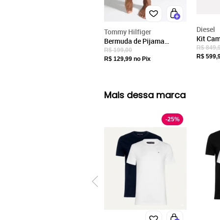
Diesel
Tommy Hilfiger
Kit Cam
Bermuda de Pijama
Mascul
R$ 849,
Tommy Hilfiger Reta Logo
R$ 199,00
Box Pr
R$ 599,
Azul-Marinho
R$ 129,99
no Pix
Mescla
Mais dessa marca
-
25
%