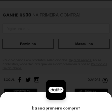
GANHE R$30
NA PRIMEIRA COMPRA!
Feminino
Masculino
Válido apenas em produtos selecionados.
Veja as regras.
Ao se
cadastrar, você declara que leu e compreendeu a nossa
Política de
Privacidade.
SOCIAL
DÚVIDAS
É a sua primeira compra?