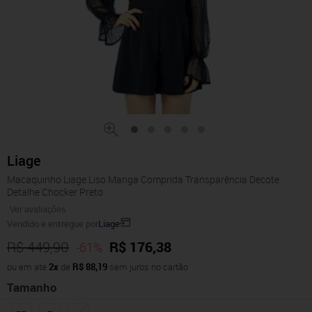
Liage
Macaquinho Liage Liso Manga Comprida Transparência Decote
Detalhe Chocker Preto
Ver avaliações
Vendido e entregue por
Liage
R$ 449,90
R$ 176,38
-61%
ou em até
2x
de
R$ 88,19
sem juros no cartão
Tamanho