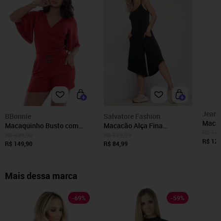
Jeans
BBonnie
Salvatore Fashion
Macaq
Macaquinho Busto com
Macacão Alça Fina
Rosa 
R$ 149
Fivela B’Bonnie Jade
Salvatore Pantacourt
R$ 399,90
R$ 179,99
R$ 129
Vermelho
R$ 149,90
Canelado Preto
R$ 84,99
Mais dessa marca
-
69
%
-
59
%