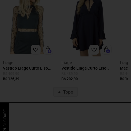
Liage
Liage
Liage
Vestido Liage Curto Liso
Vestido Liage Curto Liso
Macaq
Festa Manga Comprida
Manga Comprida Babado
Mang
R$ 409,90
R$ 489,90
R$ 449
Decote Renda Transparência
R$ 126,39
Decote V Chocker Bordado
R$ 202,90
Abert
R$ 168
Preto
Azul Marinho Escuro
Topo
PUBLICIDADE