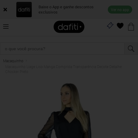
Baixe o App e ganhe descontos
Ver no app
exclusivos
Macaquinho
Macaquinho Liage Liso Manga Comprida Transparência Decote Detalhe
Chocker Preto