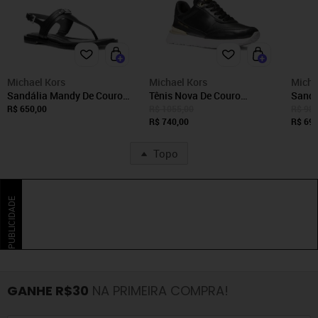
Michael Kors
Michael Kors
Micha
Sandália Mandy De Couro
Tênis Nova De Couro
Sandá
40S5mafs4l001
43T4nvfs1l001
40S5
R$ 650,00
R$ 1055,00
R$ 985
R$ 740,00
R$ 690
Topo
PUBLICIDADE
GANHE R$30
NA PRIMEIRA COMPRA!