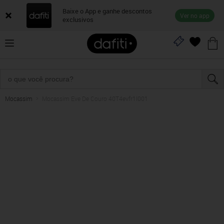
Baixe o App e ganhe descontos
Ver no app
exclusivos
Mocassim
Mocassim Eve De Couro 40T4evfr1l001