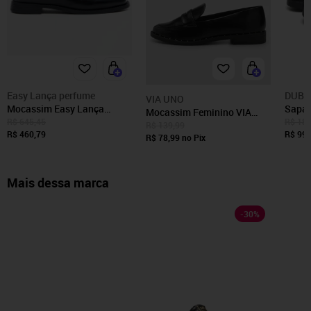
Easy Lança perfume
DUBU
VIA UNO
Mocassim Easy Lança
Sapat
Mocassim Feminino VIA
Perfume Enfeite In26 Preto
de Sa
R$ 645,45
R$ 189
UNO Clássico Preto
R$ 139,99
Feminino
R$ 460,79
Preto
R$ 99,
R$ 78,99
no Pix
Mais dessa marca
-
30
%