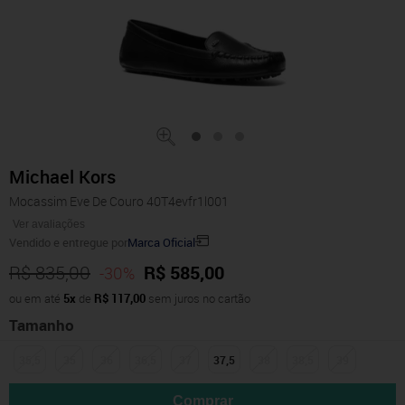
Michael Kors
Mocassim Eve De Couro 40T4evfr1l001
Ver avaliações
Vendido e entregue por
Marca Oficial
R$ 835,00
R$ 585,00
-30%
ou em até
5x
de
R$ 117,00
sem juros no cartão
Tamanho
35,5
35
36
36,5
37
37,5
38
38,5
39
Comprar