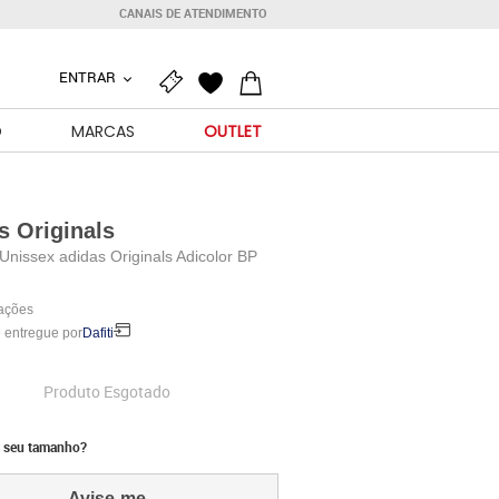
CANAIS DE ATENDIMENTO
ENTRAR
O
MARCAS
OUTLET
s Originals
Unissex adidas Originals Adicolor BP
iações
 entregue por
Dafiti
Produto Esgotado
 seu tamanho?
Avise-me