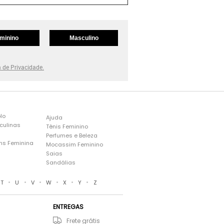
minino
Masculino
a de Privacidade.
lo
Ajuda
culinas
Tênis Feminino
Perfumes e Beleza
ns Feminina
Mocassim Feminino
s
Saias
Sandálias
•
•
•
•
•
•
T
U
V
W
X
Y
Z
ENTREGAS
Frete grátis