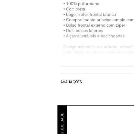
• 100% poliuretano
• Cor: preta
• Logo Trefoil frontal branco
• Compartimento principal amplo com
• Bolso frontal externo com zíper
• Dois bolsos laterais
• Alças ajustáveis e acolchoadas
Design minimalista e urbano, a mochi
poliuretano resistente, garante leve
confortáveis facilitam a rotina, seja p
A peça traz o icônico logo Trefoil e 
estilos e ocasiões, sendo uma escolha
Denunciar este anúncio
AVALIAÇÕES
Ver detalhes sobre o vendedor
VER MAIS
adidas Originals
Mochilas e Malas adidas
PUBLICIDADE