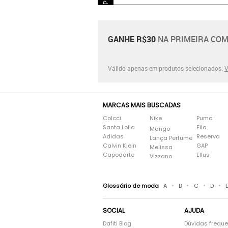
GANHE R$30
NA PRIMEIRA COM
Válido apenas em produtos selecionados.
V
MARCAS MAIS BUSCADAS
Colcci
Nike
Puma
Santa Lolla
Fila
Mango
Adidas
Reserva
Lança Perfume
Calvin Klein
GAP
Melissa
Capodarte
Ellus
Vizzano
•
•
•
•
Glossário de moda
A
B
C
D
SOCIAL
AJUDA
Dafiti Blog
Dúvidas frequ