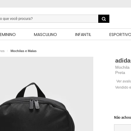
EMININO
MASCULINO
INFANTIL
ESPORTIV
inos
Mochilas e Malas
adida
Mochila 
Preta
Ver aval
Vendido e
Não achou