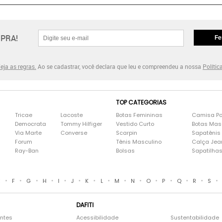
PRA!
Fe
eja as regras.
Ao se cadastrar, você declara que leu e compreendeu a nossa
Polític
TOP CATEGORIAS
Tricae
Lacoste
Botas Femininas
Camisa Po
Democrata
Tommy Hilfiger
Vestido Curto
Botas Mas
Via Marte
Converse
Scarpin
Sapatênis
Forum
Tênis Masculino
Calça Jea
Ray-Ban
Bolsas
Sapatilha
•
•
•
•
•
•
•
•
•
•
•
•
•
•
•
E
F
G
H
I
J
K
L
M
N
O
P
Q
R
S
DAFITI
entes
Acessibilidade
Sustentabilidade