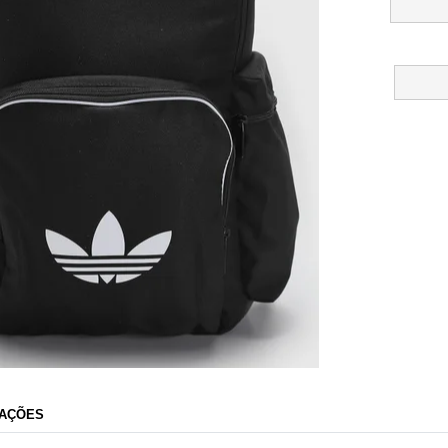
Dafiti
AÇÕES
Razão Social