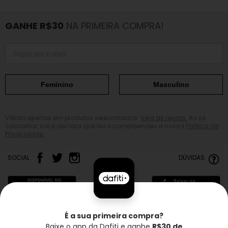
GANHE R$30
NA PRIMEIRA COMPRA!
Feminino
Masculino
Válido apenas em produtos selecionados.
Veja as regras.
Ao se
cadastrar, você declara que leu e compreendeu a nossa
Política de
Privacidade.
SOCIAL
DÚVIDAS
É a sua primeira compra?
Baixe o app da Dafiti e ganhe
R$30 de