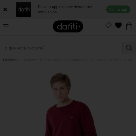
Baixe o App e ganhe descontos
Ver no app
exclusivos
Moletons
Moletom Tommy Jeans Masculino Regular Crewneck Fleece Bordô