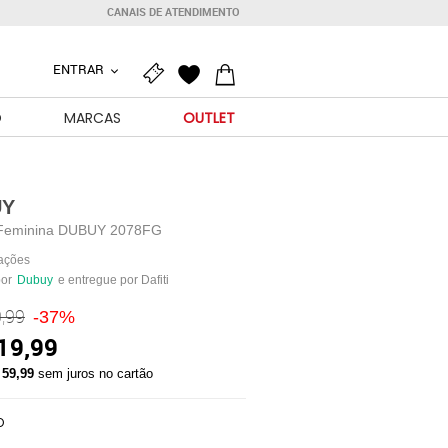
CANAIS DE ATENDIMENTO
ENTRAR
O
MARCAS
OUTLET
UY
Feminina DUBUY 2078FG
iações
por
Dubuy
e entregue por Dafiti
,99
-37%
19,99
 59,99
sem juros no cartão
O