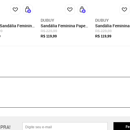
DUBUY
DUBUY
 Sandália Feminina
Sandália Feminina Papete
Sandália Feminina
 2076FG
DUBUY 304FG
DUBUY 304FG
99
R$ 229,99
R$ 229,99
9
R$ 119,99
R$ 119,99
PRA!
Fe