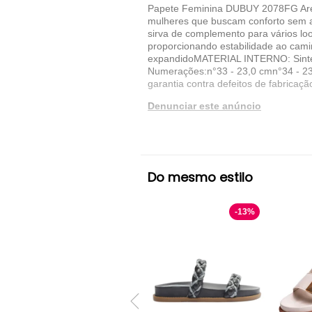
Papete Feminina DUBUY 2078FG Areia
mulheres que buscam conforto sem ab
sirva de complemento para vários loo
proporcionando estabilidade ao c
expandidoMATERIAL INTERNO: Sinté
Numerações:n°33 - 23,0 cmn°34 - 23
garantia contra defeitos de fabricaç
Denunciar este anúncio
Ver detalhes sobre o vendedor
VER MAIS
Do mesmo estilo
DUBUY
Papete DUBUY
Bege
-
13
%