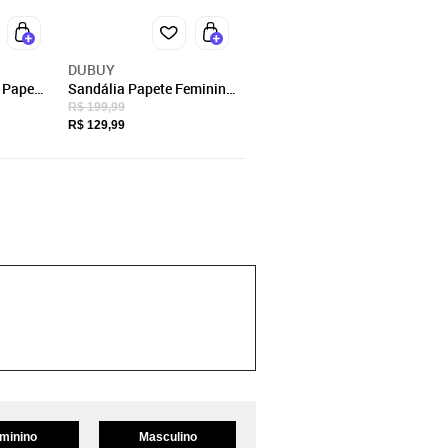
DUBUY
 Papete
Sandália Papete Feminina
DUBUY 2084FG
R$ 199,99
R$ 129,99
minino
Masculino