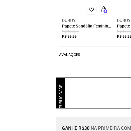
DUBUY
DUBUY
Papete Sandália Feminina
Papete
DUBUY 2076FG
DUBUY
R$ 189,99
R$ 189,
R$ 99,99
R$ 99,9
AVALIAÇÕES
PUBLICIDADE
GANHE R$30
NA PRIMEIRA COM