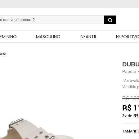
EMININO
MASCULINO
INFANTIL
ESPORTIV
pete
DUB
Papete 
Ver aval
Vendido 
R$ 189
R$ 1
2x
de
R$
TAMANH