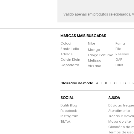
Válido apenas em produtos selecionados.
V
MARCAS MAIS BUSCADAS
Colcci
Nike
Puma
Santa Lolla
Fila
Mango
Adidas
Reserva
Lança Perfume
Calvin Klein
GAP
Melissa
Capodarte
Ellus
Vizzano
•
•
•
•
Glossário de moda
A
B
C
D
SOCIAL
AJUDA
Dafiti Blog
Dúvidas frequ
Facebook
Atendimento
Instagram
Trocas e devo
TikTok
Mapa do site
Glossário da 
Termos de uso