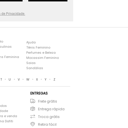
a de Privacidade.
lo
Ajuda
culinas
Tênis Feminino
Perfumes e Beleza
ns Feminina
Mocassim Feminino
s
Saias
Sandálias
•
•
•
•
•
•
T
U
V
W
X
Y
Z
ENTREGAS
Frete grátis
ados
Entrega rápida
idade
ra e venda
Troca grátis
a Dafiti
Retira fácil