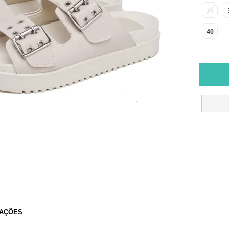
33
40
AÇÕES