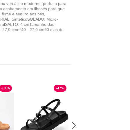
 versátil e moderno, perfeito para
com acabamento em ilhoses para que
 firme e seguro aos pés,
IAL: SintéticoSOLADO: Micro-
eralSALTO: 4 cmTamanho das
- 27,0 cmn°40 - 27,0 cm90 dias de
-
31
%
-
47
%