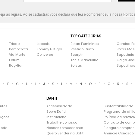
eja as regras.
Ao se cadastrar, você declara que leu e compreendeu a nossa
Polític
TOP CATEGORIAS
Tricae
Lacoste
Botas Femininas
Camisa Po
Democrata
Tommy Hilfiger
Vestido Curto
Botas Mas
Via Marte
Converse
Scarpin
Sapatênis
Forum
Tênis Masculino
Calça Jea
Ray-Ban
Bolsas
Sapatilha
•
•
•
•
•
•
•
•
•
•
•
•
•
•
•
E
F
G
H
I
J
K
L
M
N
O
P
Q
R
S
DAFITI
entes
Acessibilidade
Sustentabilidade
Sobre Dafiti
Programa de afili
luções
Institucional
Política de privac
Trabalhe conosco
Contrato de comp
moda
Nossos fornecedores
É seguro comprar n
Quero vender na Dafiti
Anuncie Conosco