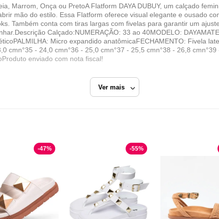
, Marrom, Onça ou PretoA Flatform DAYA DUBUY, um calçado feminino
rir mão do estilo. Essa Flatform oferece visual elegante e ousado 
ks. Também conta com tiras largas com fivelas para garantir um ajuste
aminhar.Descrição Calçado:NUMERAÇÃO: 33 ao 40MODELO: DAYAMATER
ticoPALMILHA: Micro expandido anatômicaFECHAMENTO: Fivela lat
,0 cmn°35 - 24,0 cmn°36 - 25,0 cmn°37 - 25,5 cmn°38 - 26,8 cmn°39 
ãoProduto enviado com nota fiscal!
Ver mais
Papete
-
47
%
-
55
%
Dubuy
Razão Social
COMERCIAL FGM