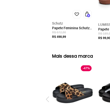
Schutz
LUMIS
Papete Feminina Schutz
Papete
Preta Tiras Trançadas
R$ 572,90
Chinelo
R$ 189,
R$ 498,99
Confort
R$ 99,9
Pirâmid
Mais dessa marca
-
47
%