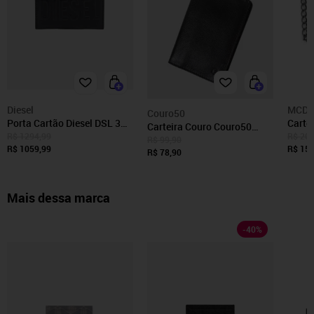
Diesel
MCD
Couro50
Porta Cartão Diesel DSL 3D
Carte
Carteira Couro Couro50
Easy Card H X09897 Preto
R$ 1294,99
R$ 209
187C50 Preta
R$ 99,90
R$ 1059,99
R$ 156
R$ 78,90
Mais dessa marca
-
40
%