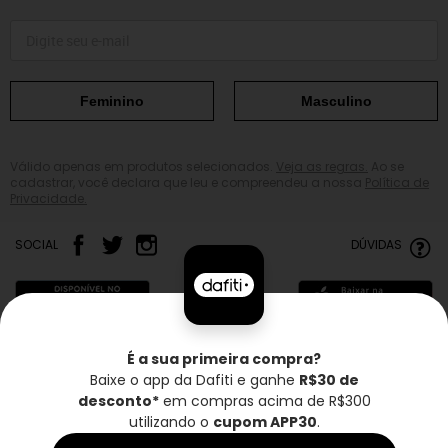
Feminino
Masculino
Válido apenas em produtos selecionados.
Veja as regras.
Ao se
cadastrar, você declara que leu e compreendeu a nossa
Política de
Privacidade.
SOCIAL
DÚVIDAS
É a sua primeira compra?
Baixe o app da Dafiti e ganhe
R$30 de
Frete grátis*
Troca grátis
Entrega rápida
desconto*
em compras acima de R$300
utilizando o
cupom APP30
.