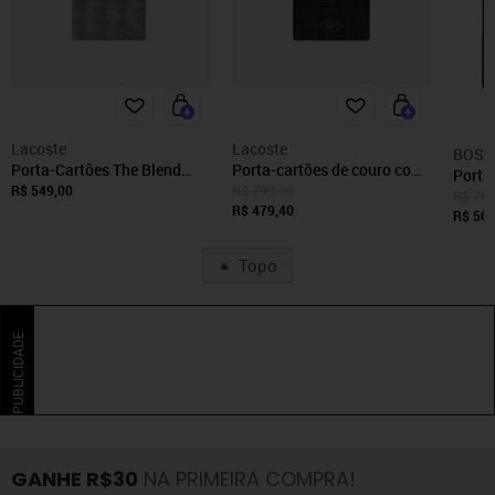
Lacoste
Lacoste
BOSS
Porta-Cartões The Blend
Porta-cartões de couro com
Porta
Cinza - 0 Cinza
estampa de monograma
R$ 549,00
R$ 799,00
Estru
R$ 760
Branco
R$ 479,40
R$ 500
Topo
PUBLICIDADE
GANHE R$30
NA PRIMEIRA COMPRA!