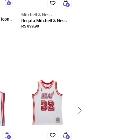
Mitchell & Ness
 Icon
Regata Mitchell & Ness
enta
Swingman Jersey Los
R$ 899,99
Angeles Lakers 1996-97
Shaquille O'Neal Preta