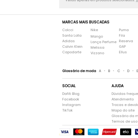
MARCAS MAIS BUSCADAS
Colcci
Nike
Puma
Santa Lolla
Fila
Mango
Adidas
Reserva
Lança Perfume
Calvin Klein
GAP
Melissa
Capodarte
Ellus
Vizzano
•
•
•
•
Glossário de moda
A
B
C
D
SOCIAL
AJUDA
Dafiti Blog
Dúvidas frequ
Facebook
Atendimento
Instagram
Trocas e devo
TikTok
Mapa do site
Glossário da 
Termos de uso