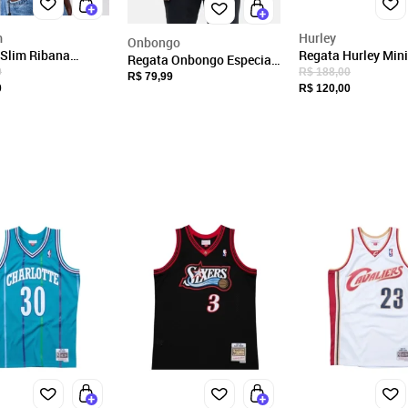
29.059.200/0001-00
Endereço
m
Hurley
Onbongo
Rua Coronel Antônio Marcelo, 110, Andar 1
 Slim Ribana
Regata Hurley Mini
Regata Onbongo Especial
ite Bordado
SM24 Masculina M
0
R$ 188,00
Verde
R$ 79,99
São Paulo, SP/SP
0
R$ 120,00
CEP: 03054-040
Fechar