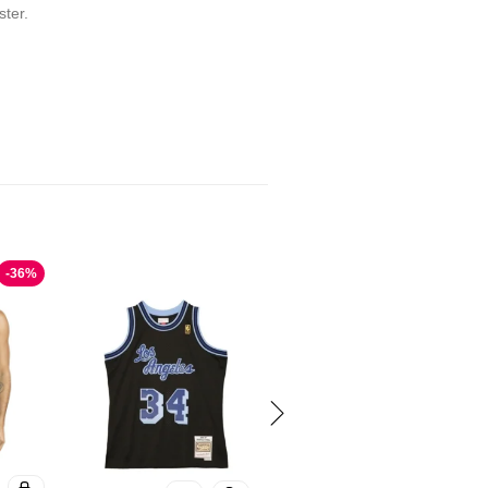
ter.
-
36
%