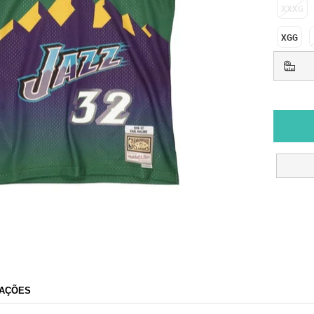
XXXG
XGG
AÇÕES