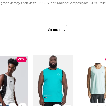
ngman Jersey Utah Jazz 1996-97 Karl MaloneComposição: 100% Poliés
Ver mais
Verde
Regatas
-
33
%
Urbane
Razão Social
URBANE COMERCIO DE ROUPAS EIRELI
CNPJ