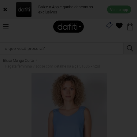
Baixe o App e ganhe descontos
Ver no app
exclusivos
Blusa Manga Curta
Regata feminina viscose com detalhe na alça 51636 - Azul