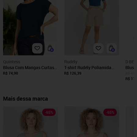
Quintess
Rudély
D BE
Blusa Com Mangas Curtas
T-shirt Rudély Poliamida
Blusa
Azul Quintess
Azul
Fashi
R$ 74,90
R$ 126,39
R$ 159
Marin
R$ 111
Mais dessa marca
-
65
%
-
65
%