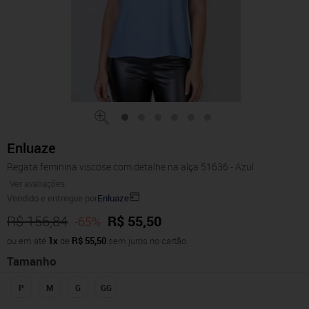
Enluaze
Regata feminina viscose com detalhe na alça 51636 - Azul
Ver avaliações
Vendido e entregue por
Enluaze
R$ 156,84
R$ 55,50
-65%
ou em até
1x
de
R$ 55,50
sem juros no cartão
Tamanho
P
M
G
GG