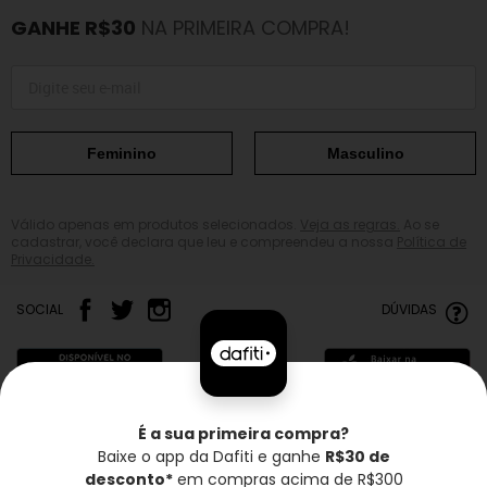
GANHE R$30
NA PRIMEIRA COMPRA!
Feminino
Masculino
Válido apenas em produtos selecionados.
Veja as regras.
Ao se
cadastrar, você declara que leu e compreendeu a nossa
Política de
Privacidade.
SOCIAL
DÚVIDAS
É a sua primeira compra?
Baixe o app da Dafiti e ganhe
R$30 de
Frete grátis*
Troca grátis
Entrega rápida
desconto*
em compras acima de R$300