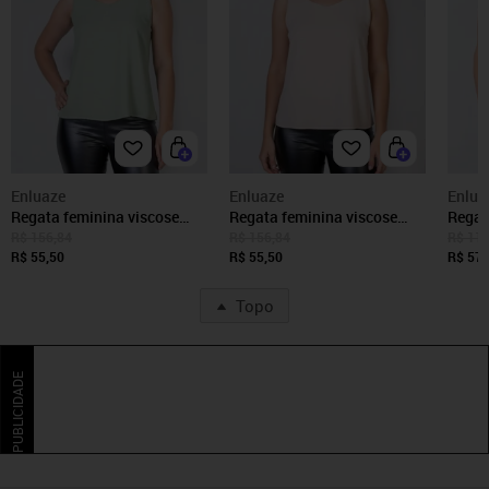
Enluaze
Enluaze
Enlua
Regata feminina viscose
Regata feminina viscose
Regat
com detalhe na alça 51636 -
com detalhe na alça 51636 -
PU si
R$ 156,84
R$ 156,84
R$ 115
Verde
R$ 55,50
Bege
R$ 55,50
R$ 57,
Topo
PUBLICIDADE