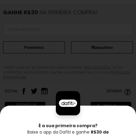
GANHE R$30
NA PRIMEIRA COMPRA!
Feminino
Masculino
Válido apenas em produtos selecionados.
Veja as regras.
Ao se
cadastrar, você declara que leu e compreendeu a nossa
Política de
Privacidade.
SOCIAL
DÚVIDAS
É a sua primeira compra?
Baixe o app da Dafiti e ganhe
R$30 de
Frete grátis*
Troca grátis
Entrega rápida