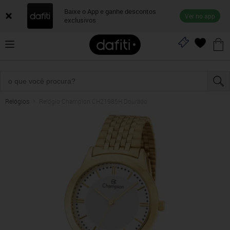
Baixe o App e ganhe descontos
Ver no app
exclusivos
Relógios
Relógio Champion CH21985H Dourado