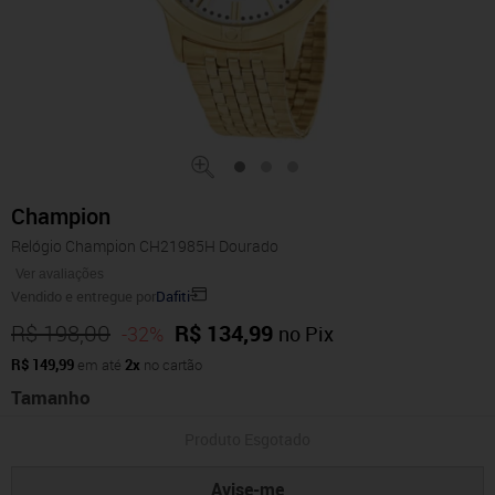
Champion
Relógio Champion CH21985H Dourado
Ver avaliações
Vendido e entregue por
Dafiti
R$ 198,00
R$ 134,99
-32%
no Pix
R$ 149,99
em até
2x
no cartão
Tamanho
Produto Esgotado
Avise-me