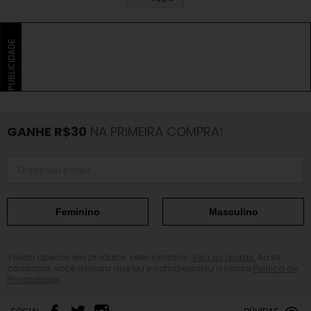
PUBLICIDADE
GANHE R$30
NA PRIMEIRA COMPRA!
Feminino
Masculino
Válido apenas em produtos selecionados.
Veja as regras.
Ao se
cadastrar, você declara que leu e compreendeu a nossa
Política de
Privacidade.