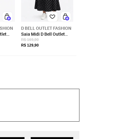
ASHION
D BELL OUTLET FASHION
tlet
Saia Midi D Bell Outlet
rrom
Fashion Poá Preta
R$ 169,90
R$ 129,90