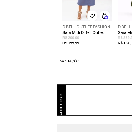
D BELL OUTLET FASHION
D BELL
Saia Midi D Bell Outlet
Saia Midi D Bell Outlet
Fashion Fenda Azul
Fashio
R$ 200,00
R$ 239,
R$ 155,99
R$ 187,
AVALIAÇÕES
PUBLICIDADE