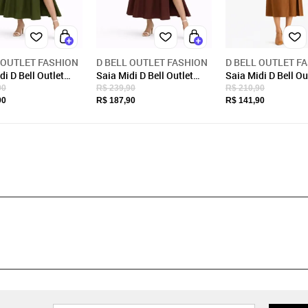
 OUTLET FASHION
D BELL OUTLET FASHION
D BELL OUTLET F
Saia Midi D Bell Outlet
Saia Midi D Bell Ou
n Fenda Verde
Fashion Fenda Marrom
Fashion Fenda Ma
90
R$ 239,90
R$ 210,90
90
R$ 187,90
R$ 141,90