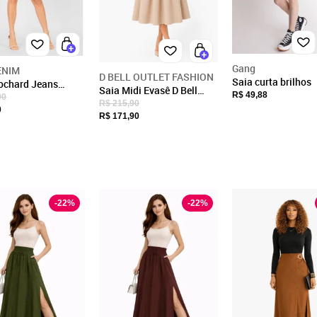
CNPJ
49.270.344/0001-00
Endereço
R LUIS TEMPESTA, 98
Gang
ENIM
D BELL OUTLET FASHION
Saia curta brilhos
ochard Jeans
PORTO FELIZ, SP/
Saia Midi Evasê D Bell
R$ 49,88
 Alta com Cinto
90
Outlet Fashion Cinto
R$ 215,90
CEP: 18542-496
Fechar
0
Encapado Bege
R$ 171,90
-
22
%
-
22
%