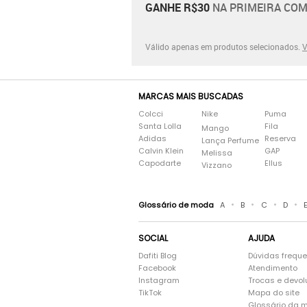
GANHE R$30
NA PRIMEIRA COM
Válido apenas em produtos selecionados.
V
MARCAS MAIS BUSCADAS
Colcci
Nike
Puma
Santa Lolla
Fila
Mango
Adidas
Reserva
Lança Perfume
Calvin Klein
GAP
Melissa
Capodarte
Ellus
Vizzano
•
•
•
•
Glossário de moda
A
B
C
D
SOCIAL
AJUDA
Dafiti Blog
Dúvidas frequ
Facebook
Atendimento
Instagram
Trocas e devo
TikTok
Mapa do site
Glossário da 