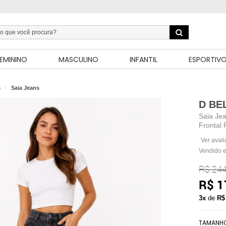
EMININO
MASCULINO
INFANTIL
ESPORTIV
s
Saia Jeans
D BE
Saia Jea
Frontal 
Ver aval
Vendido e
R$ 244
R$ 1
3x
de
R$
TAMANH