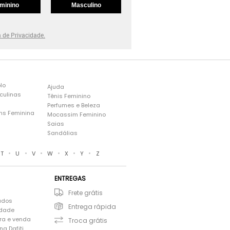
minino
Masculino
a de Privacidade.
lo
Ajuda
culinas
Tênis Feminino
Perfumes e Beleza
ns Feminina
Mocassim Feminino
s
Saias
Sandálias
•
•
•
•
•
•
T
U
V
W
X
Y
Z
ENTREGAS
Frete grátis
ados
Entrega rápida
idade
ra e venda
Troca grátis
a Dafiti