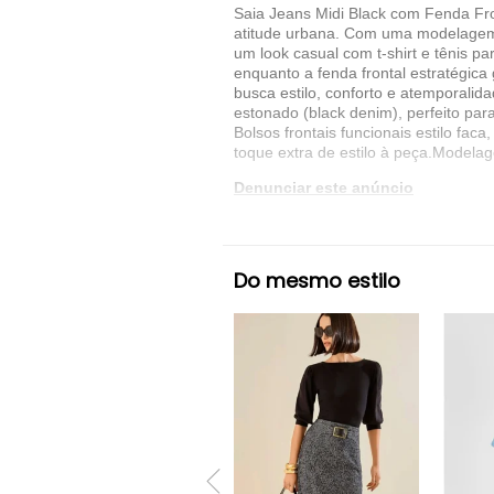
Saia Jeans Midi Black com Fenda Fron
atitude urbana. Com uma modelagem q
um look casual com t-shirt e tênis p
enquanto a fenda frontal estratégic
busca estilo, conforto e atemporalid
estonado (black denim), perfeito par
Bolsos frontais funcionais estilo fac
toque extra de estilo à peça.Modelag
Denunciar este anúncio
Ver detalhes sobre o vendedor
Do mesmo estilo
VER MAIS
D BELL OUTLET FASHION
Saia Jeans