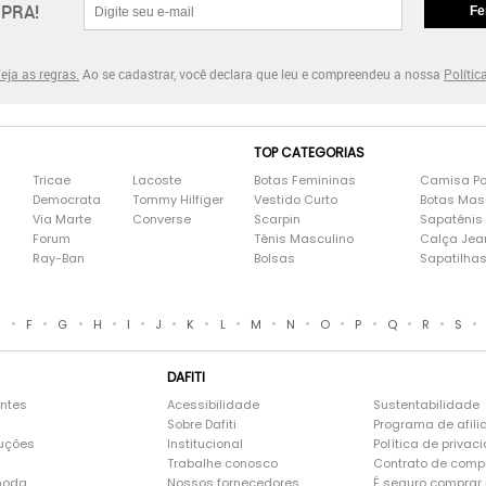
PRA!
Fe
eja as regras.
Ao se cadastrar, você declara que leu e compreendeu a nossa
Polític
TOP CATEGORIAS
Tricae
Lacoste
Botas Femininas
Camisa Po
Democrata
Tommy Hilfiger
Vestido Curto
Botas Mas
Via Marte
Converse
Scarpin
Sapatênis
Forum
Tênis Masculino
Calça Jea
Ray-Ban
Bolsas
Sapatilha
•
•
•
•
•
•
•
•
•
•
•
•
•
•
•
E
F
G
H
I
J
K
L
M
N
O
P
Q
R
S
DAFITI
entes
Acessibilidade
Sustentabilidade
Sobre Dafiti
Programa de afili
luções
Institucional
Política de privac
Trabalhe conosco
Contrato de comp
moda
Nossos fornecedores
É seguro comprar n