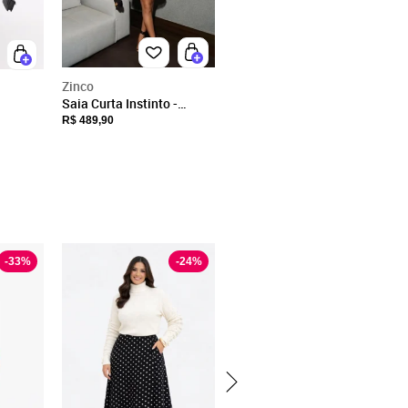
Zinco
Saia Curta Instinto -
Marrom
R$ 489,90
-
33
%
-
24
%