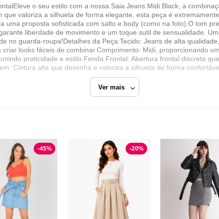
talEleve o seu estilo com a nossa Saia Jeans Midi Black, a combinaçã
ue valoriza a silhueta de forma elegante, esta peça é extremamente v
ara uma proposta sofisticada com salto e body (como na foto).O tom p
a garante liberdade de movimento e um toque sutil de sensualidade. U
ade no guarda-roupa!Detalhes da Peça:Tecido: Jeans de alta qualidade,
a criar looks fáceis de combinar.Comprimento: Midi, proporcionando um
a, unindo praticidade e estilo.Fenda Frontal: Abertura frontal discreta 
em: Cintura alta que desenha e valoriza a silhueta de forma confortáve
Ver mais
 D BELL OUTLET FASHION
Preto
Saia Jeans
-
45
%
-
20
%
Dbell Outlet Fashion
Razão Social
D BELL OUTLET FASHION