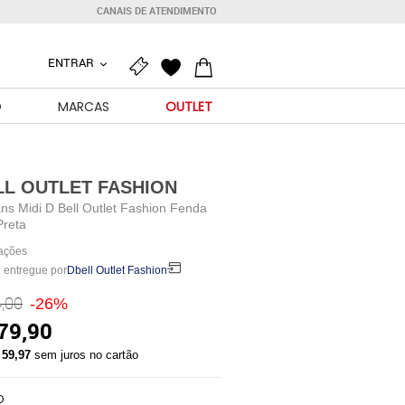
CANAIS DE ATENDIMENTO
ENTRAR
O
MARCAS
OUTLET
LL OUTLET FASHION
ns Midi D Bell Outlet Fashion Fenda
Preta
iações
 entregue por
Dbell Outlet Fashion
,00
-26%
79,90
 59,97
sem juros no cartão
O