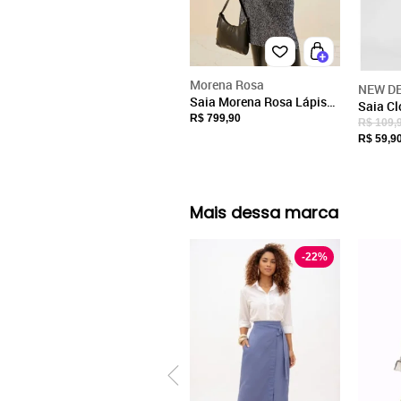
Morena Rosa
NEW D
Saia Morena Rosa Lápis
Saia Cl
Alta Midi - Azul
R$ 799,90
Cintura
R$ 109,
R$ 59,9
Mais dessa marca
-
22
%