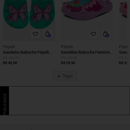
Pópidí
Pópidí
Pópid
Sandalia Babuche Pópidi
Sandália Babuche Feminina
Sandá
Infantil Menina Borboleta
Pópidi Infantil Borboleta
Pópidi
R$ 108,90
R$ 119,90
R$ 119
Verde
R$ 49,90
Lilás
R$ 59,90
Rosa
R$ 59,
Topo
PUBLICIDADE