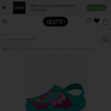
Baixe o App e ganhe descontos
Ver no app
exclusivos
Babuche
Sandália Babuche Feminina Pópidi Infantil Borboleta Verde