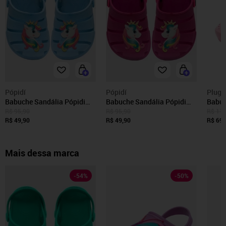
Pópidí
Pópidí
Plugt
Babuche Sandália Pópidi
Babuche Sandália Pópidi
Babuc
Infantil Menina Unicórnio
Infantil Menina Unicórnio
Menin
R$ 95,90
R$ 95,90
R$ 119
Azul
R$ 49,90
Pink
R$ 49,90
Sandá
R$ 69,
Mais dessa marca
-
54
%
-
50
%