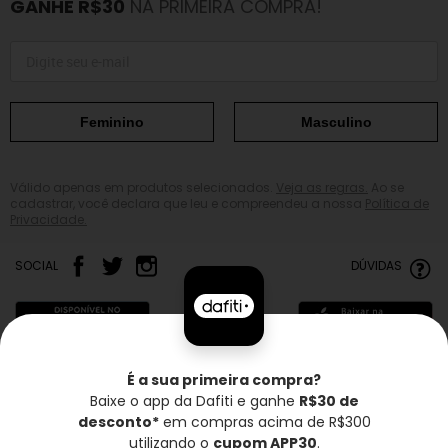
GANHE R$30
NA PRIMEIRA COMPRA!
Feminino
Masculino
Válido apenas em produtos selecionados.
Veja as regras.
Ao se
cadastrar, você declara que leu e compreendeu a nossa
Política de
Privacidade.
SOCIAL
DÚVIDAS
É a sua primeira compra?
Baixe o app da Dafiti e ganhe
R$30 de
Frete grátis*
Troca grátis
Entrega rápida
desconto*
em compras acima de R$300
utilizando o
cupom APP30
.