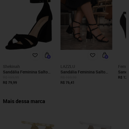
Shekinah
LAZZLU
Femin
Sandália Feminina Salto
Sandália Feminina Salto
Sandá
Alto Grosso Shekinah Festa
Quadrado Bloco Grosso
Fino 
R$ 159,99
R$ 169,90
R$ 129
Saltinho Bloco Social
R$ 79,99
Confortável Preto
R$ 76,41
Tendência Preto
Mais dessa marca