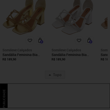
Somileve Calçados
Somileve Calçados
Somil
Sandália Feminina Bia
Sandália Feminina Bia
Sandá
Somileve Salto Bloco
Somileve Salto Bloco
Somil
R$ 189,90
R$ 189,90
R$ 189
Confortável Tiras Strass
Confortável Tiras Strass
Confo
Fivela Dourado
Fivela OffWhite
Fivel
Topo
PUBLICIDADE