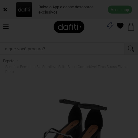
Baixe o App e ganhe descontos
Ver no app
exclusivos
Papete
Sandália Feminina Bia Somileve Salto Bloco Confortável Tiras Strass Fivela
Preto