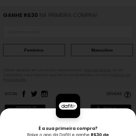
GANHE R$30
NA PRIMEIRA COMPRA!
Feminino
Masculino
Válido apenas em produtos selecionados.
Veja as regras.
Ao se
cadastrar, você declara que leu e compreendeu a nossa
Política de
Privacidade.
SOCIAL
DÚVIDAS
É a sua primeira compra?
Baixe o app da Dafiti e ganhe
R$30 de