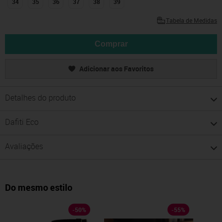
34
35
36
37
38
39
Tabela de Medidas
Comprar
Adicionar aos Favoritos
Detalhes do produto
Dafiti Eco
Avaliações
Do mesmo estilo
-
50
%
-
55
%