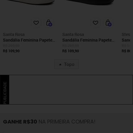
Santa Rosa
Santa Rosa
Stess
Sandália Feminina Papete
Sandália Feminina Papete
Sandá
de Dedo Flatform Off White
Flatform Preta Anel Santa
Papet
R$ 259,90
R$ 259,90
R$ 144
Santa Rosa
R$ 109,90
Rosa
R$ 109,90
Confo
R$ 86,
Brown
Topo
PUBLICIDADE
GANHE R$30
NA PRIMEIRA COMPRA!