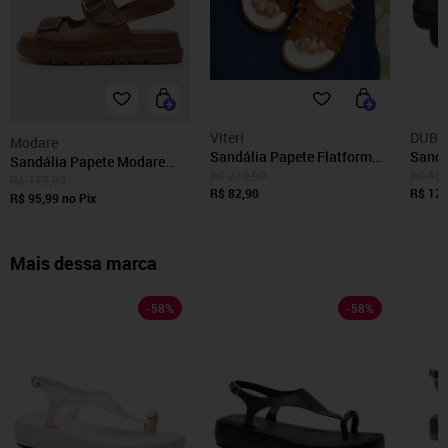
Viteri
DUBU
Modare
Sandália Papete Flatform
Sandá
Sandália Papete Modare
Caramelo Rasteirinha Brilho
DUBU
R$ 219,90
R$ 199
Tira Dupla Marrom
R$ 179,99
Metalizado Enfeite Metal
R$ 82,90
R$ 129
R$ 95,99
no Pix
Mais dessa marca
-
58
%
-
58
%