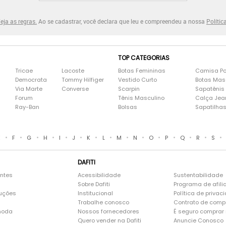
eja as regras.
Ao se cadastrar, você declara que leu e compreendeu a nossa
Polític
TOP CATEGORIAS
Tricae
Lacoste
Botas Femininas
Camisa Po
Democrata
Tommy Hilfiger
Vestido Curto
Botas Mas
Via Marte
Converse
Scarpin
Sapatênis
Forum
Tênis Masculino
Calça Jea
Ray-Ban
Bolsas
Sapatilha
•
•
•
•
•
•
•
•
•
•
•
•
•
•
•
E
F
G
H
I
J
K
L
M
N
O
P
Q
R
S
DAFITI
entes
Acessibilidade
Sustentabilidade
Sobre Dafiti
Programa de afili
luções
Institucional
Política de privac
Trabalhe conosco
Contrato de comp
moda
Nossos fornecedores
É seguro comprar n
Quero vender na Dafiti
Anuncie Conosco