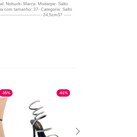
ial: Nobuck- Marca: Modarpe- Salto:
da com tamanho: 37- Categoria: Salto
-------------------------- 24,5cm37 -----
-
35
%
-
61
%