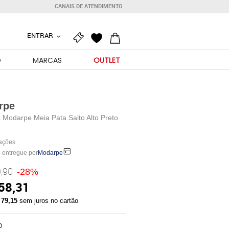
CANAIS DE ATENDIMENTO
ENTRAR
O
MARCAS
OUTLET
rpe
 Modarpe Meia Pata Salto Alto Preto
iações
 entregue por
Modarpe
,90
-28%
58,31
 79,15
sem juros no cartão
O