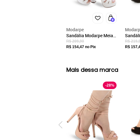
Modarpe
Modarp
Sandália Modarpe Meia
Sandál
Pata Salto Alto Grosso
Pata Sa
R$ 209,90
R$ 219,
Branco M45
Preto 
R$ 154,47
no Pix
R$ 157,
Mais dessa marca
-
28
%