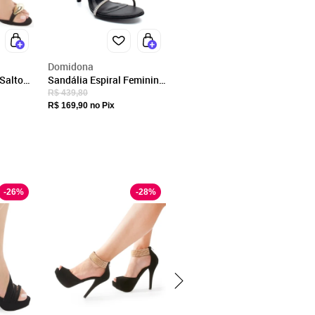
Domidona
Salto
Sandália Espiral Feminina
icadas
De Strass Salto Fino Alto
R$ 439,80
Da Moda Preto
R$ 169,90
no Pix
-
26
%
-
28
%