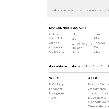
Válido apenas em produtos selecionados.
V
MARCAS MAIS BUSCADAS
Colcci
Nike
Puma
Santa Lolla
Fila
Mango
Adidas
Reserva
Lança Perfume
Calvin Klein
GAP
Melissa
Capodarte
Ellus
Vizzano
•
•
•
•
Glossário de moda
A
B
C
D
SOCIAL
AJUDA
Dafiti Blog
Dúvidas frequ
Facebook
Atendimento
Instagram
Trocas e devo
TikTok
Mapa do site
Glossário da 
Termos de uso