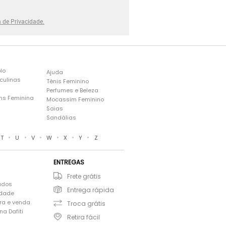
a de Privacidade.
lo
Ajuda
culinas
Tênis Feminino
Perfumes e Beleza
ns Feminina
Mocassim Feminino
s
Saias
Sandálias
•
•
•
•
•
•
T
U
V
W
X
Y
Z
ENTREGAS
Frete grátis
ados
Entrega rápida
idade
ra e venda
Troca grátis
a Dafiti
Retira fácil