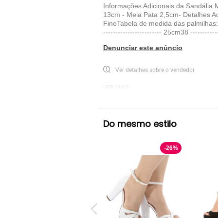
Informações Adicionais da Sandália 
13cm - Meia Pata 2,5cm- Detalhes Ad
FinoTabela de medida das palmilhas:34 --
------------------------ 25cm38 ----------
Denunciar este anúncio
Ver detalhes sobre o vendedor
VER MAIS
Modarpe
Sandália Meia Pata Modarpe
Do mesmo estilo
-
26
%