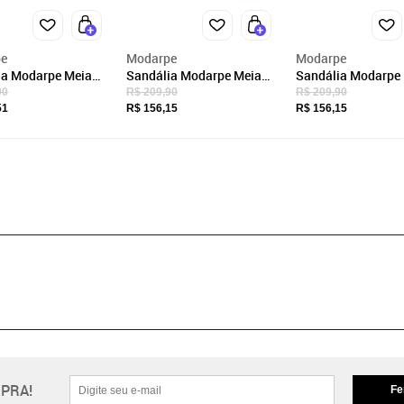
e
Modarpe
Modarpe
ia Modarpe Meia
Sandália Modarpe Meia
Sandália Modarpe
lto Alto Preto M59
Pata Salto Alto Preto M11
Pata Salto Alto Pr
90
R$ 209,90
R$ 209,90
51
R$ 156,15
R$ 156,15
PRA!
Fe