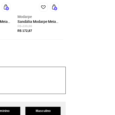
Modarpe
 Meia
Sandália Modarpe Meia
eto M46
Pata Salto Alto Preto M32
R$ 239,90
R$ 172,87
minino
Masculino