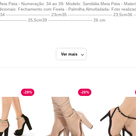
Meia Pata:- Numeração: 34 ao 39- Modelo: Sandália Meia Pata ​- Mater
icionais: Fechamento com Fivela - Palmilha Almofadada- Foto realiza
--------------------------- 23cm35 ----------------------------- 23,5cm36 ---
------------------- 25,5cm39 ----------------------------- 26 cm
Ver mais
Preto
Sandália Meia Pata
-
28
%
-
26
%
Modarpe
Razão Social
R & E RODRIGUES COMERCIO DE ARTIGOS DO