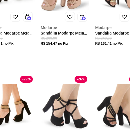
VESTUARIO LTDA
CNPJ
41.270.533/0001-70
Endereço
e
Modarpe
Modarpe
Sinésio Paes de Barros, 740
ia Modarpe Meia
Sandália Modarpe Meia
Sandália Modarpe 
lto Alto Grosso
Pata Salto Grosso Traça
Fino Alto Tiras Del
90
R$ 209,90
R$ 249,90
Jaú, SP/SP
Fechar
M60
Nude M14
Preto F29
41
no Pix
R$ 154,47
no Pix
R$ 161,41
no Pix
CEP: 17208-420
-
29
%
-
26
%