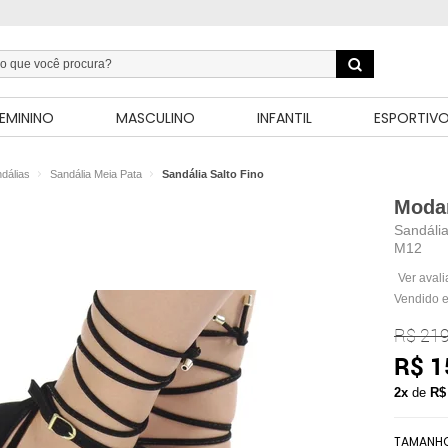
EMININO
MASCULINO
INFANTIL
ESPORTIV
dálias
Sandália Meia Pata
Sandália Salto Fino
Moda
Sandália
M12
Ver aval
Vendido e
R$ 219
R$ 1
2x
de
R$
TAMANH