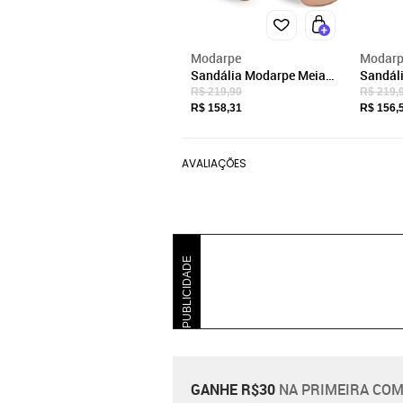
Modarpe
Modarp
Sandália Modarpe Meia
Sandál
Pata Salto Alto Nude M12
Pata Sa
R$ 219,90
R$ 219,
R$ 158,31
R$ 156,
AVALIAÇÕES
PUBLICIDADE
GANHE R$30
NA PRIMEIRA COM