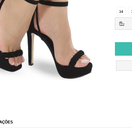
34
AÇÕES