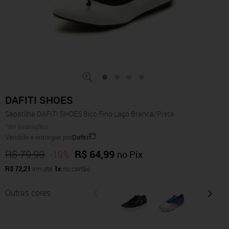
DAFITI SHOES
Sapatilha DAFITI SHOES Bico Fino Laço Branca/Preta
Ver avaliações
Vendido e entregue por
Dafiti
R$ 79,90
R$ 64,99
-19%
no Pix
R$ 72,21
em até
1x
no cartão
Outras cores