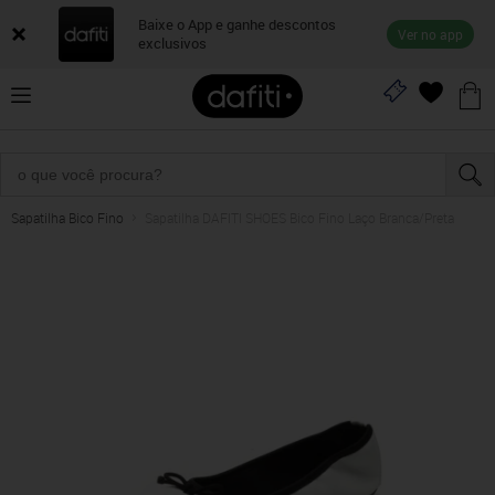
Baixe o App e ganhe descontos
Ver no app
exclusivos
Sapatilha Bico Fino
Sapatilha DAFITI SHOES Bico Fino Laço Branca/Preta