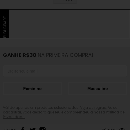
PUBLICIDADE
GANHE R$30
NA PRIMEIRA COMPRA!
Feminino
Masculino
Válido apenas em produtos selecionados.
Veja as regras.
Ao se
cadastrar, você declara que leu e compreendeu a nossa
Política de
Privacidade.