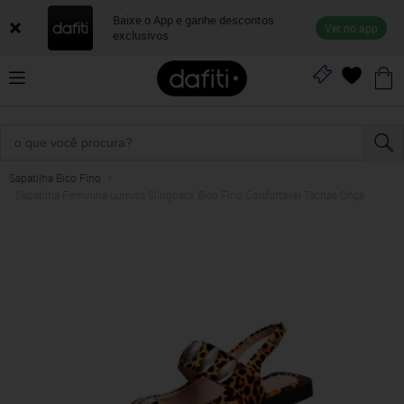
Baixe o App e ganhe descontos
Ver no app
exclusivos
Sapatilha Bico Fino
Sapatilha Feminina Lumiss Slingback Bico Fino Confortável Tachas Onça