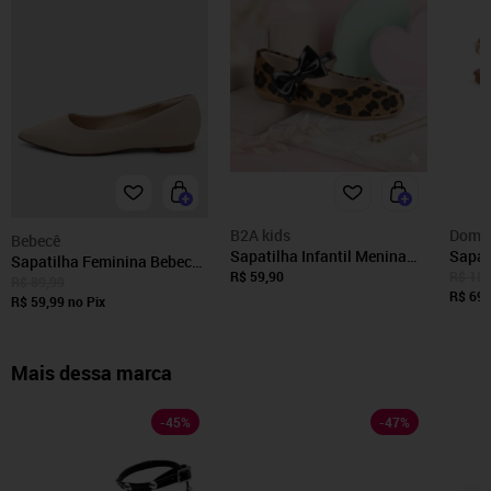
B2A kids
Domi
Bebecê
Sapatilha Infantil Menina
Sapat
Sapatilha Feminina Bebecê
Animal Print Onça
Bico 
R$ 59,90
R$ 159
Bico Fino Nude
R$ 89,99
2033/2034 - Onça Laço
Laço 
R$ 69,
R$ 59,99
no Pix
Mais dessa marca
-
45
%
-
47
%