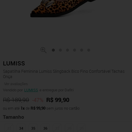
LUMISS
Sapatilha Feminina Lumiss Slingback Bico Fino Confortável Tachas
Onça
Ver avaliações
Vendido por
LUMISS
e entregue por Dafiti
R$ 189,90
R$ 99,90
-47%
ou em até
1x
de
R$ 99,90
sem juros no cartão
Tamanho
33
34
35
36
37
38
39