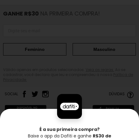
GANHE R$30
NA PRIMEIRA COMPRA!
Feminino
Masculino
Válido apenas em produtos selecionados.
Veja as regras.
Ao se
cadastrar, você declara que leu e compreendeu a nossa
Política de
Privacidade.
SOCIAL
DÚVIDAS
É a sua primeira compra?
Baixe o app da Dafiti e ganhe
R$30 de
Frete grátis*
Troca grátis
Entrega rápida