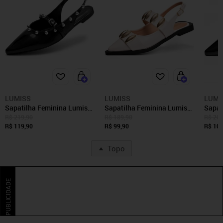
LUMISS
LUMISS
LUMI
Sapatilha Feminina Lumiss
Sapatilha Feminina Lumiss
Sapat
Slingback Bico Fino Tachas
Slingback Bico Fino
Femin
R$ 219,90
R$ 189,90
R$ 209
Confortável Verniz Preto
R$ 119,90
Confortável Tachas Off
R$ 99,90
Confor
R$ 109
White
Bico F
Topo
PUBLICIDADE