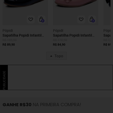
Pópidí
Pópidí
Pópid
Sapatilha Popidi Infantil
Sapatilha Popidi Infantil
Sapati
Feminina Perola Sanfonado
Menina Perola Sanfonado
Pópid
R$ 189,90
R$ 170,90
R$ 124
Preto
R$ 89,90
Rosa
R$ 84,90
Sanfo
R$ 69,
Topo
PUBLICIDADE
GANHE R$30
NA PRIMEIRA COMPRA!