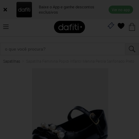
Baixe o App e ganhe descontos
Ver no app
exclusivos
Sapatilhas
Sapatilha Feminina Popidi Infantil Menina Perola Sanfonado Preto