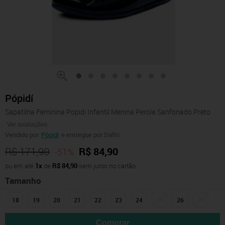
Pópidí
Sapatilha Feminina Popidi Infantil Menina Perola Sanfonado Preto
Ver avaliações
Vendido por
Pópidí
e entregue por Dafiti
R$ 171,90
R$ 84,90
-51%
ou em até
1x
de
R$ 84,90
sem juros no cartão
Tamanho
18
19
20
21
22
23
24
25
26
27
Comprar