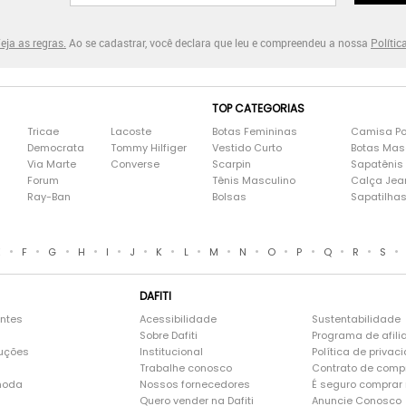
eja as regras.
Ao se cadastrar, você declara que leu e compreendeu a nossa
Polític
TOP CATEGORIAS
Tricae
Lacoste
Botas Femininas
Camisa Po
Democrata
Tommy Hilfiger
Vestido Curto
Botas Mas
Via Marte
Converse
Scarpin
Sapatênis
Forum
Tênis Masculino
Calça Jea
Ray-Ban
Bolsas
Sapatilha
•
•
•
•
•
•
•
•
•
•
•
•
•
•
•
E
F
G
H
I
J
K
L
M
N
O
P
Q
R
S
DAFITI
entes
Acessibilidade
Sustentabilidade
Sobre Dafiti
Programa de afili
luções
Institucional
Política de privac
Trabalhe conosco
Contrato de comp
moda
Nossos fornecedores
É seguro comprar n
Quero vender na Dafiti
Anuncie Conosco