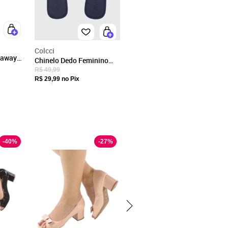
Colcci
taway
Chinelo Dedo Feminino
eep
Colcci Ponta Quadrada
R$ 49,99
Azul Marinho
R$ 29,99
no Pix
-
40
%
-
27
%