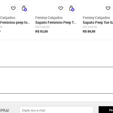
 Calçados
Feminy Calçados
Feminy Calçados
Feminino peep toe
Sapato Feminino Peep Toe
Sapato Peep Toe S
lto Bloco em Verniz
Salto Alto Bloco em Verniz
Feminina Salto Gr
90
R$ 149,90
R$ 149,90
eite Laço Azul
com Enfeite Laço Preto
Baixo Bloco Social
0
R$ 93,00
R$ 89,90
o
Preto
PRA!
Fe