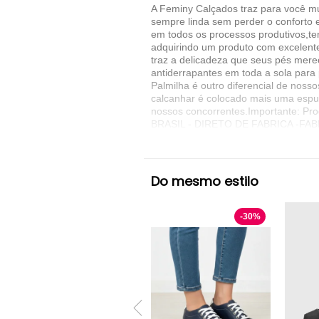
A Feminy Calçados traz para você mu
sempre linda sem perder o conforto 
em todos os processos produtivos,te
adquirindo um produto com excelente
traz a delicadeza que seus pés merec
antiderrapantes em toda a sola para
Palmilha é outro diferencial de no
calcanhar é colocado mais uma espu
nossos concorrentes.Importante: P
BRASIL - DIRETO DE FABRICA -FAB
OBS: NOSSOS CALÇADOS CALÇAM NÚME
Denunciar este anúncio
Do mesmo estilo
Ver detalhes sobre o vendedor
VER MAIS
-
30
%
Feminy Calçados
Peep Toe Feminy Cal