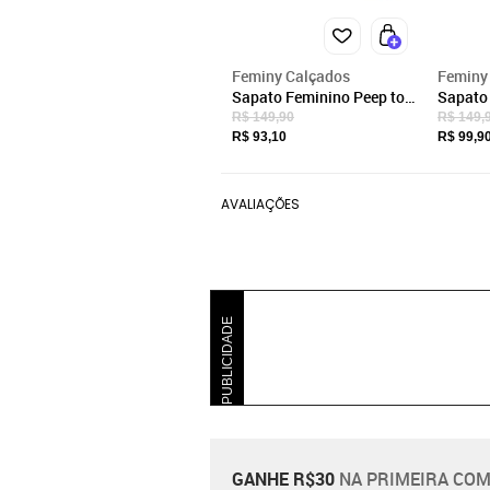
Feminy Calçados
Feminy
Sapato Feminino Peep toe
Sapato 
Salto Baixo Grosso
Salto A
R$ 149,90
R$ 149,
fechado Enfeite Laço
com Enf
R$ 93,10
R$ 99,9
Preto
Marinh
AVALIAÇÕES
PUBLICIDADE
GANHE R$30
NA PRIMEIRA COM