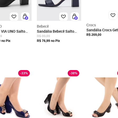
CNPJ
28.552.475/0001-00
Endereço
Rua Otávio Rizatto, 169
Crocs
O
Bebecê
Jaú, SP/SP
Sandália Crocs Ge
 VIA UNO Salto
Sandália Bebecê Salto
Glimmer Strappy D
R$ 269,00
do Bico Aberto
Bloco Média Azul Marinho
CEP: 17208-745
99
R$ 99,99
Fechar
Navy Azul Marinho
9
no Pix
R$ 76,99
no Pix
-
33
%
-
38
%