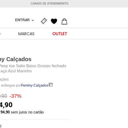
CANAIS DE ATENDIMENTO
ENTRAR
O
MARCAS
OUTLET
ny Calçados
Peep toe Salto Baixo Grosso fechado
Laço Azul Marinho
iações
 entregue por
Feminy Calçados
,90
-37%
4,90
 94,90
sem juros no cartão
O