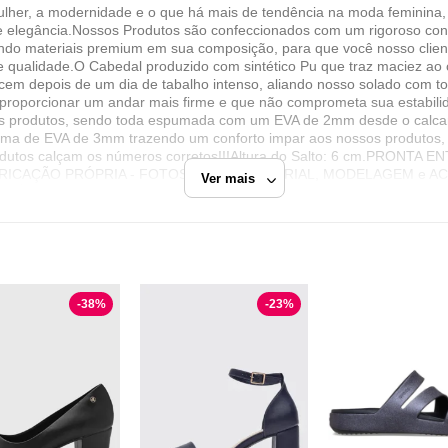
lher, a modernidade e o que há mais de tendência na moda feminina,
e elegância.Nossos Produtos são confeccionados com um rigoroso cont
ndo materiais premium em sua composição, para que você nosso client
 qualidade.O Cabedal produzido com sintético Pu que traz maciez ao 
em depois de um dia de tabalho intenso, aliando nosso solado com tod
 proporcionar um andar mais firme e que não comprometa sua estabilid
ssos produtos, sendo toda espumada com um EVA de 2mm desde o calca
ma de EVA de 3mm trazendo um conforto impar aos nossos produtos, 
rodutos calçam os números corretos!!!Altura do Salto: 6 cm.PRON
RICAÇÃO PRÓPRIA - FOTOS REAIS - MATERIAL, MODELAGEM e ACABAM
Ver mais
RO EXATO !!!!!!!!!!!!!!!!!
-
38
%
-
23
%
çados
Azul Marinho
Peep Toe
Feminy Calçados
Razão Social
Camargo Oliveira calçados LTDA