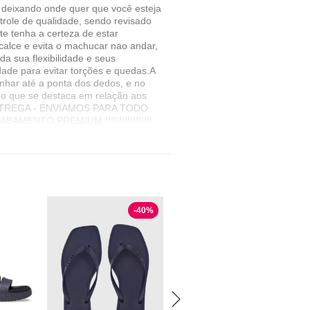
 deixando onde quer que você esteja
role de qualidade, sendo revisado
e tenha a certeza de estar
calce e evita o machucar nao andar,
a sua flexibilidade e seus
ade para evitar torções e quedas.A
nhar até a ponta dos dedos, e no
o que se destaca em relação aos
TA ENTREGA - ENVIAMOS PARA TODO
ENTO PREMIUM.!!!!!!!!!!!!!!!!!
-
40
%