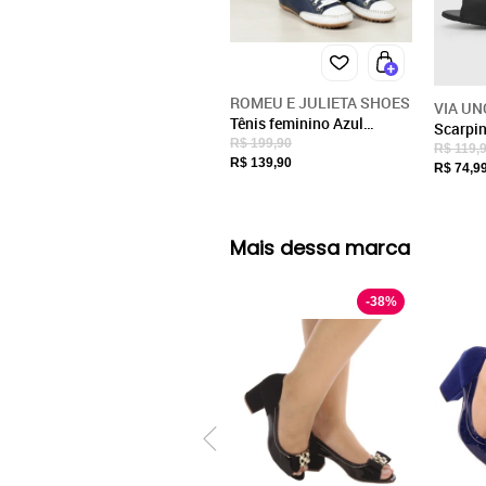
ROMEU E JULIETA SHOES
VIA UN
Tênis feminino Azul
Scarpin
marinho Mocatênis
R$ 199,90
Quadra
R$ 119,
Confortável Couro
R$ 139,90
Preto
R$ 74,9
Legítimo
Mais dessa marca
-
38
%