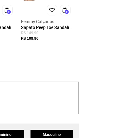
Feminy Calçados
andália
Sapato Peep Toe Sandália
osso
Feminina Salto Grosso
R$ 149,90
 Casual
Baixo Bloco Social Casual
R$ 109,90
Nude
minino
Masculino