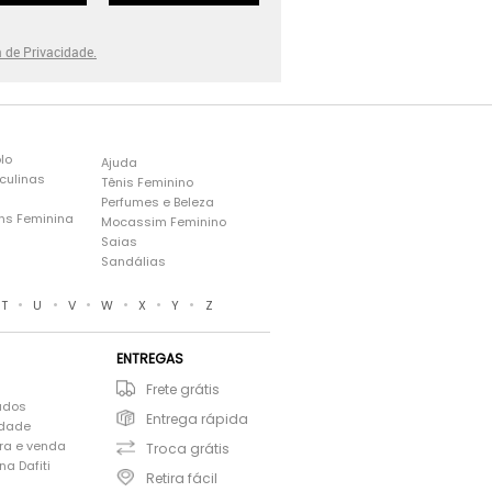
a de Privacidade.
lo
Ajuda
culinas
Tênis Feminino
Perfumes e Beleza
ns Feminina
Mocassim Feminino
s
Saias
Sandálias
•
•
•
•
•
•
T
U
V
W
X
Y
Z
ENTREGAS
Frete grátis
ados
Entrega rápida
idade
ra e venda
Troca grátis
a Dafiti
Retira fácil