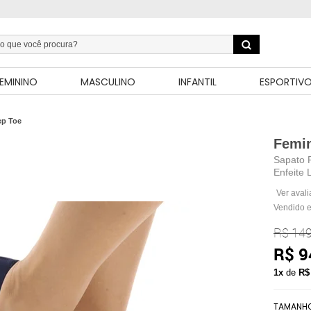
EMININO
MASCULINO
INFANTIL
ESPORTIV
ep Toe
Femi
Sapato 
Enfeite 
Ver aval
Vendido e
R$ 149
R$ 9
1x
de
R$
TAMANH