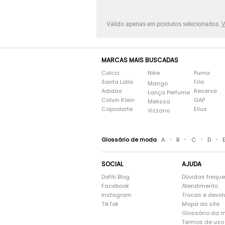
Válido apenas em produtos selecionados.
V
MARCAS MAIS BUSCADAS
Colcci
Nike
Puma
Santa Lolla
Fila
Mango
Adidas
Reserva
Lança Perfume
Calvin Klein
GAP
Melissa
Capodarte
Ellus
Vizzano
•
•
•
•
Glossário de moda
A
B
C
D
SOCIAL
AJUDA
Dafiti Blog
Dúvidas frequ
Facebook
Atendimento
Instagram
Trocas e devo
TikTok
Mapa do site
Glossário da 
Termos de uso