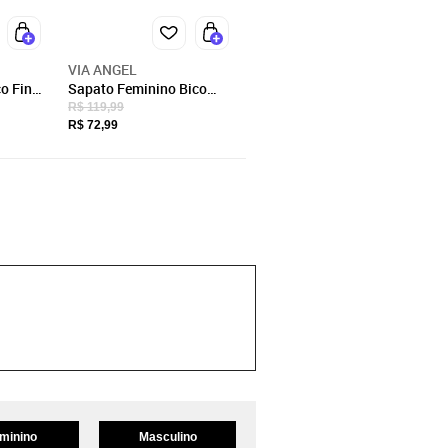
VIA ANGEL
o Fino
Sapato Feminino Bico
Via
Fino Social Scarpin Salto
R$ 119,99
Médio Grosso Confortável
R$ 72,99
Via Angel 9102. Preto
minino
Masculino