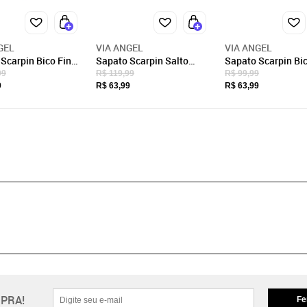
GEL
VIA ANGEL
VIA ANGEL
Scarpin Bico Fino
Sapato Scarpin Salto
Sapato Scarpin Bic
aixo Grosso
Grosso Bico Fino Verniz
Salto Bloco Baixo 
99
R$ 119,99
R$ 99,99
ável Via Angel
Preto Confortavel Via
Angel Preto Verniz
9
R$ 63,99
R$ 63,99
01 Pele
Angel 2201
PRA!
Fe