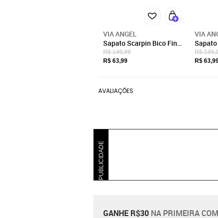
VIA ANGEL
VIA AN
Sapato Scarpin Bico Fino
Sapato 
Salto Baixo Grosso
Salto B
R$ 149,99
R$ 149,
Confortável Via Angel
Confort
R$ 63,99
R$ 63,9
22.01 Preto
22.
AVALIAÇÕES
PUBLICIDADE
GANHE R$30
NA PRIMEIRA COM