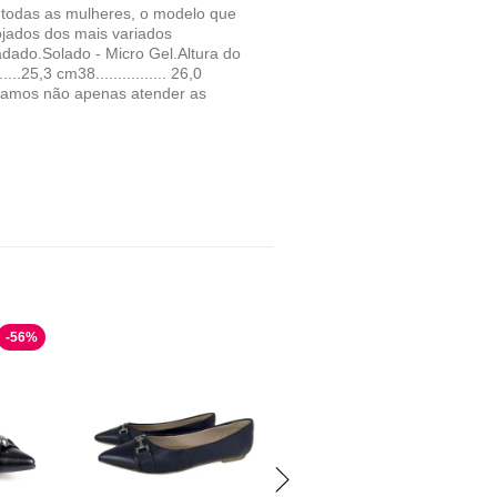
e todas as mulheres, o modelo que
jados dos mais variados
dado.Solado - Micro Gel.Altura do
....25,3 cm38................ 26,0
curamos não apenas atender as
-
56
%
A