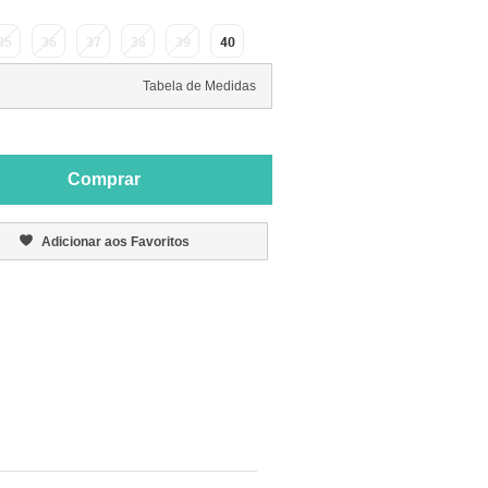
35
36
37
38
39
40
Tabela de Medidas
Comprar
Adicionar aos Favoritos