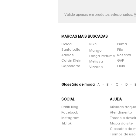
Válido apenas em produtos selecionados.
V
MARCAS MAIS BUSCADAS
Colcci
Nike
Puma
Santa Lolla
Fila
Mango
Adidas
Reserva
Lança Perfume
Calvin Klein
GAP
Melissa
Capodarte
Ellus
Vizzano
•
•
•
•
Glossário de moda
A
B
C
D
SOCIAL
AJUDA
Dafiti Blog
Dúvidas frequ
Facebook
Atendimento
Instagram
Trocas e devo
TikTok
Mapa do site
Glossário da 
Termos de uso