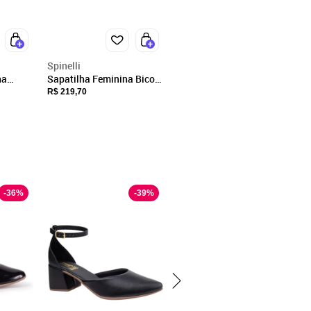
Spinelli
na
Sapatilha Feminina Bico
o Laço
Fino em Couro Salto Baixo
R$ 219,70
Azul Marinho Spinelli
-
36
%
-
39
%