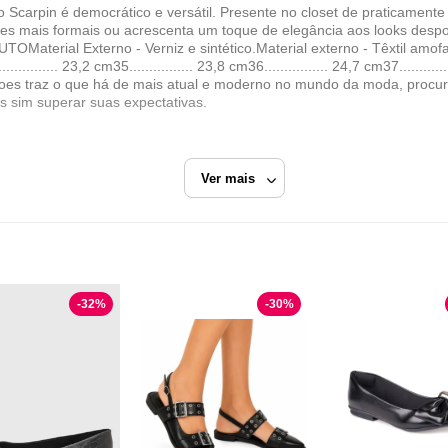
 Scarpin é democrático e versátil. Presente no closet de praticament
s mais formais ou acrescenta um toque de elegância aos looks despo
terial Externo - Verniz e sintético.Material externo - Têxtil amofa
....... 23,2 cm35................ 23,8 cm36................ 24,7 cm37.............
el Shoes traz o que há de mais atual e moderno no mundo da moda, pro
s sim superar suas expectativas.
Ver mais
ANGEL
Preto
Sandália Salto Grosso
-
32
%
-
30
%
VIA ANGEL
Razão Social
ANGELINA DA SILVA FONSECA CALÇADOS LTD