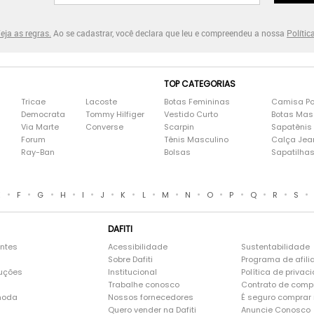
eja as regras.
Ao se cadastrar, você declara que leu e compreendeu a nossa
Polític
TOP CATEGORIAS
Tricae
Lacoste
Botas Femininas
Camisa Po
Democrata
Tommy Hilfiger
Vestido Curto
Botas Mas
Via Marte
Converse
Scarpin
Sapatênis
Forum
Tênis Masculino
Calça Jea
Ray-Ban
Bolsas
Sapatilha
•
•
•
•
•
•
•
•
•
•
•
•
•
•
•
E
F
G
H
I
J
K
L
M
N
O
P
Q
R
S
DAFITI
entes
Acessibilidade
Sustentabilidade
Sobre Dafiti
Programa de afili
luções
Institucional
Política de privac
Trabalhe conosco
Contrato de comp
moda
Nossos fornecedores
É seguro comprar n
Quero vender na Dafiti
Anuncie Conosco