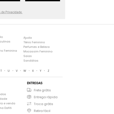
a de Privacidade.
lo
Ajuda
culinas
Tênis Feminino
Perfumes e Beleza
ns Feminina
Mocassim Feminino
s
Saias
Sandálias
•
•
•
•
•
•
T
U
V
W
X
Y
Z
ENTREGAS
Frete grátis
ados
Entrega rápida
idade
ra e venda
Troca grátis
a Dafiti
Retira fácil