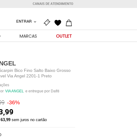
CANAIS DE ATENDIMENTO
ENTRAR
O
MARCAS
OUTLET
ANGEL
carpin Bico Fino Salto Baixo Grosso
vel Via Angel 2201-1 Preto
iações
por
VIA ANGEL
e entregue por Dafiti
99
-36%
3,99
 63,99
sem juros no cartão
O