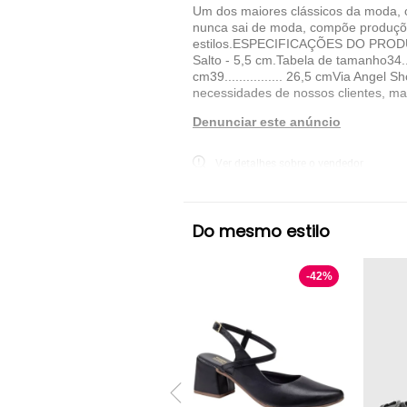
Um dos maiores clássicos da moda, o
nunca sai de moda, compõe produçõe
estilos.ESPECIFICAÇÕES DO PRODUTOMa
Salto - 5,5 cm.Tabela de tamanho34.........
cm39................ 26,5 cmVia Ang
necessidades de nossos clientes, ma
Denunciar este anúncio
Ver detalhes sobre o vendedor
VER MAIS
Do mesmo estilo
VIA ANGEL
Sandália Salto Grosso VIA 
-
42
%