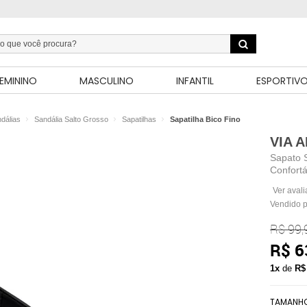
EMININO
MASCULINO
INFANTIL
ESPORTIV
dálias
Sandália Salto Grosso
Sapatilhas
Sapatilha Bico Fino
VIA 
Sapato S
Confortá
Ver aval
Vendido 
R$ 99,
R$ 6
1x
de
R$
TAMANH