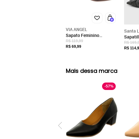
VIA ANGEL
Santa L
Sapato Feminino
Sapati
Slingback Mary Jane
R$ 119,99
Lolla B
R$ 169,
Scarpin Salto Grosso Bico
R$ 69,99
Croco P
R$ 114,
Fino Social Via Angel
9101 Preto
Mais dessa marca
-
57
%