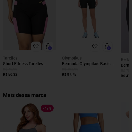
Tarelles
Olympikus
Bella
Short Fitness Tarelles
Bermuda Olympikus Basic 6
Bermu
Cintura Alta Bolso Preto e
Feminina - Preto -
R$ 70,90
R$ 102,90
Modas
R$ 75,
Rosa Claro
R$ 50,32
Olympikus
R$ 97,75
Alto C
R$ 41,
Acade
Mais dessa marca
-
47
%