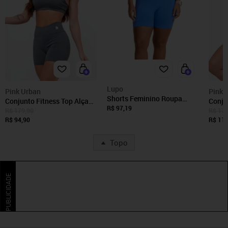
Lupo
Pink Urban
Pink 
Shorts Feminino Roupa
Conjunto Fitness Top Alça
Conju
Academia Ginástica Fitness
R$ 97,19
Short Legging Cós Alto
Short
R$ 179,90
R$ 179
Lupo
Feminino Liso Academia -
R$ 94,90
Cós A
R$ 116
Cinza
Acade
Topo
PUBLICIDADE