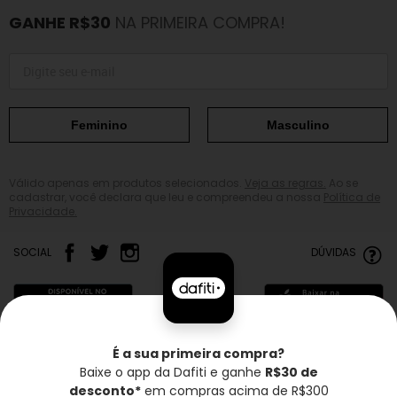
GANHE R$30
NA PRIMEIRA COMPRA!
Feminino
Masculino
Válido apenas em produtos selecionados.
Veja as regras.
Ao se
cadastrar, você declara que leu e compreendeu a nossa
Política de
Privacidade.
SOCIAL
DÚVIDAS
É a sua primeira compra?
Baixe o app da Dafiti e ganhe
R$30 de
Frete grátis*
Troca grátis
Entrega rápida
desconto*
em compras acima de R$300