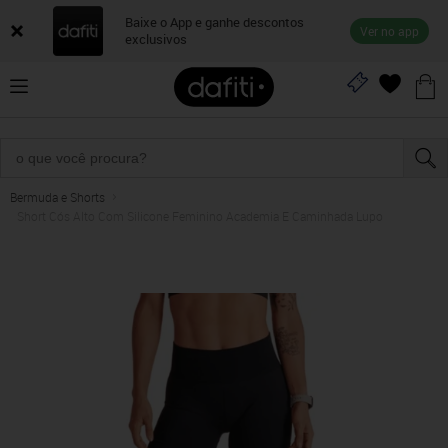
Baixe o App e ganhe descontos
Ver no app
exclusivos
Bermuda e Shorts
Short Cós Alto Com Silicone Feminino Academia E Caminhada Lupo