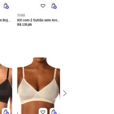
Trifil
m Bojo
Kit com 2 Sutiãs sem Aro
1019
com Bojo Trifil 4936 Taça
R$ 135,80
B