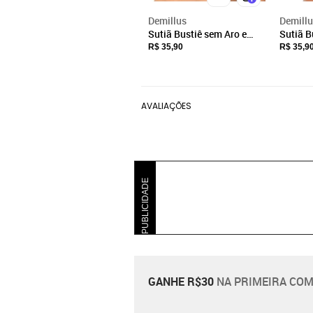
Demillus
Demill
Sutiã Bustiê sem Aro e
Sutiã B
sem Bojo Ultraleve
sem Boj
R$ 35,90
R$ 35,9
Demillus 61900 Roxo
Demillu
Marinh
AVALIAÇÕES
PUBLICIDADE
GANHE R$30
NA PRIMEIRA COM