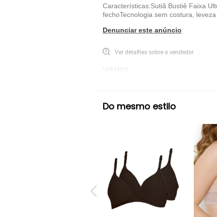
Características:Sutiã Bustiê Faixa 
fechoTecnologia sem costura, levez
Denunciar este anúncio
Ver detalhes sobre o vendedor
VER MAIS
Demillus
Sutiã Básico Demillus
Pret
Do mesmo estilo