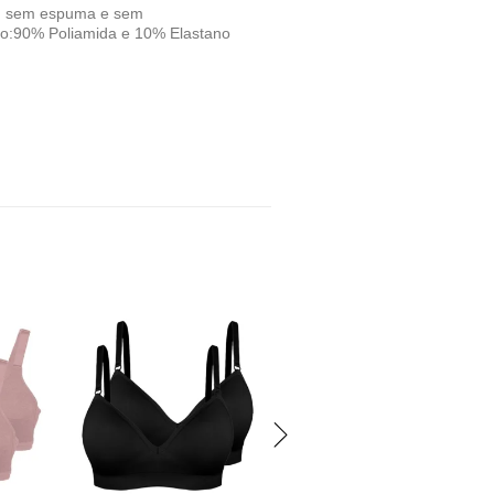
ro, sem espuma e sem
ão:90% Poliamida e 10% Elastano