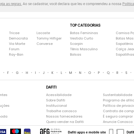
eja as regras.
Ao se cadastrar, você declara que leu e compreendeu a nossa
Polític
TOP CATEGORIAS
Tricae
Lacoste
Botas Femininas
Camisa Po
Democrata
Tommy Hilfiger
Vestido Curto
Botas Mas
Via Marte
Converse
Scarpin
Sapatênis
Forum
Tênis Masculino
Calça Jea
Ray-Ban
Bolsas
Sapatilha
•
•
•
•
•
•
•
•
•
•
•
•
•
•
•
E
F
G
H
I
J
K
L
M
N
O
P
Q
R
S
DAFITI
entes
Acessibilidade
Sustentabilidade
Sobre Dafiti
Programa de afili
luções
Institucional
Política de privac
Trabalhe conosco
Contrato de comp
moda
Nossos fornecedores
É seguro comprar n
Quero vender na Dafiti
Anuncie Conosco
Dafi
Dafiti apps e mobile site