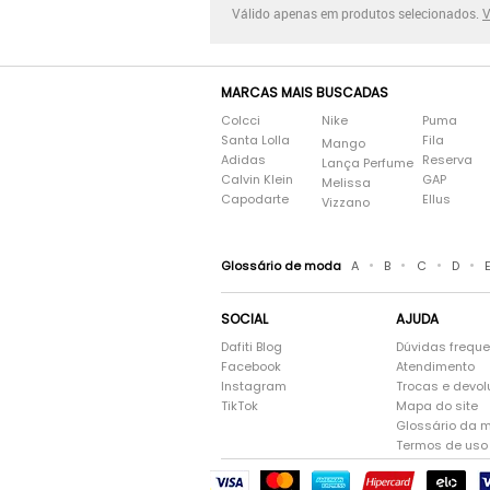
Válido apenas em produtos selecionados.
V
MARCAS MAIS BUSCADAS
Colcci
Nike
Puma
Santa Lolla
Fila
Mango
Adidas
Reserva
Lança Perfume
Calvin Klein
GAP
Melissa
Capodarte
Ellus
Vizzano
•
•
•
•
Glossário de moda
A
B
C
D
SOCIAL
AJUDA
Dafiti Blog
Dúvidas frequ
Facebook
Atendimento
Instagram
Trocas e devo
TikTok
Mapa do site
Glossário da 
Termos de uso