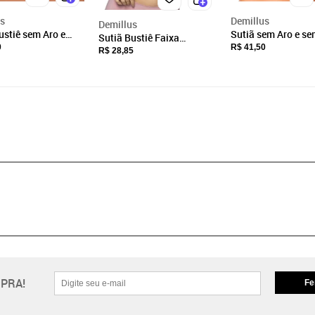
us
Demillus
Demillus
ustiê sem Aro e
Sutiã sem Aro e se
Sutiã Bustiê Faixa
o Ultraleve
Poás Demillus 614
0
R$ 41,50
Ultraleve DeMillus 61900
R$ 28,85
s 61900 Azul
Rosa Blush
o
PRA!
Fe