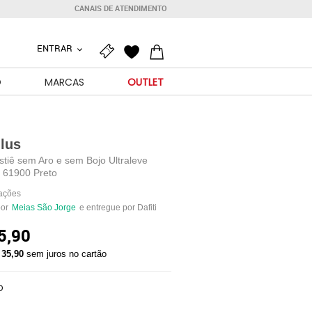
CANAIS DE ATENDIMENTO
ENTRAR
O
MARCAS
OUTLET
lus
stiê sem Aro e sem Bojo Ultraleve
s 61900 Preto
iações
por
Meias São Jorge
e entregue por Dafiti
5,90
 35,90
sem juros no cartão
O