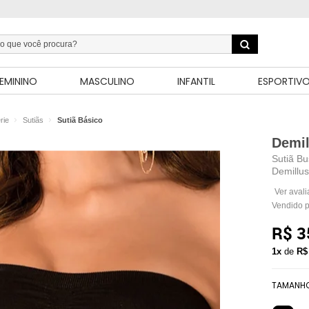
EMININO
MASCULINO
INFANTIL
ESPORTIV
rie
Sutiãs
Sutiã Básico
Demil
Sutiã Bu
Demillu
Ver aval
Vendido 
R$ 3
1x
de
R$
TAMANH