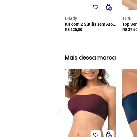
Dilady
Trifil
Kit com 2 Sutiãs sem Aro
Top Se
com Bojo Dilady 203101
Trifil 4
R$ 125,80
R$ 37,5
Preto
Mais dessa marca