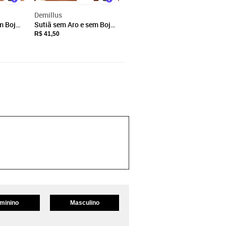
Demillus
m Bojo
Sutiã sem Aro e sem Bojo
11
Poás Demillus 61411
R$ 41,50
minino
Masculino