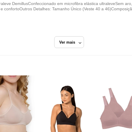
Ultraleve DemillusConfeccionado em microfibra elástica ultraleveSem a
a e confortoOutros Detalhes: Tamanho Único (Veste 40 a 46)Composiç
Ver mais
o
Sutiã Básico
Meias São Jorge
Razão Social
DEPOSITO DE MEIAS SAO JORGE LTDA
CNPJ