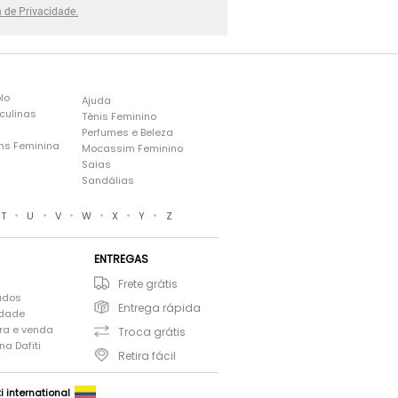
a de Privacidade.
lo
Ajuda
culinas
Tênis Feminino
Perfumes e Beleza
ns Feminina
Mocassim Feminino
s
Saias
Sandálias
•
•
•
•
•
•
T
U
V
W
X
Y
Z
ENTREGAS
Frete grátis
ados
Entrega rápida
idade
ra e venda
Troca grátis
a Dafiti
Retira fácil
ti international