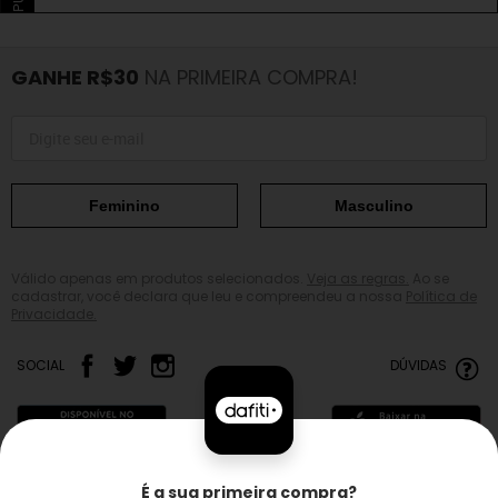
GANHE R$30
NA PRIMEIRA COMPRA!
Feminino
Masculino
Válido apenas em produtos selecionados.
Veja as regras.
Ao se
cadastrar, você declara que leu e compreendeu a nossa
Política de
Privacidade.
SOCIAL
DÚVIDAS
É a sua primeira compra?