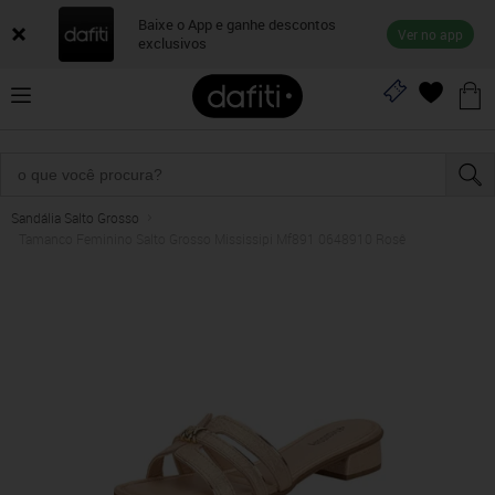
Baixe o App e ganhe descontos
Ver no app
exclusivos
Sandália Salto Grosso
Tamanco Feminino Salto Grosso Mississipi Mf891 0648910 Rosê