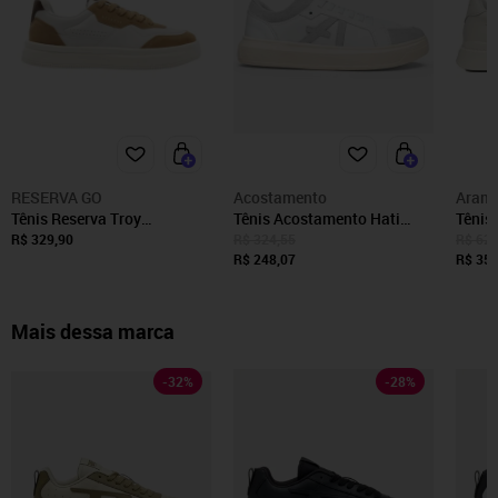
RESERVA GO
Acostamento
Arami
Tênis Reserva Troy
Tênis Acostamento Hati
Tênis
Masculino Branco
Branco Masculino
Branc
R$ 329,90
R$ 324,55
R$ 623
R$ 248,07
R$ 354
Mais dessa marca
-
32
%
-
28
%