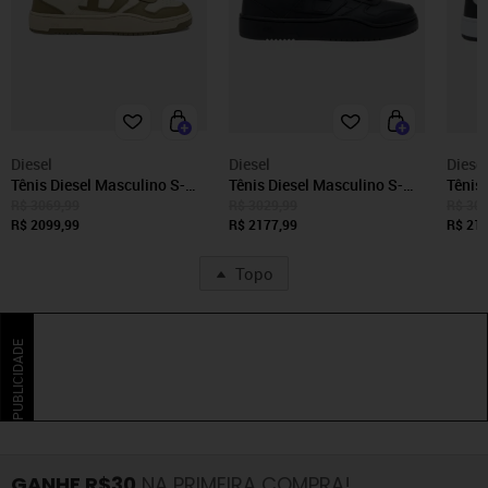
Diesel
Diesel
Diesel
Tênis Diesel Masculino S-
Tênis Diesel Masculino S-
Tênis
Ukiyo V2 Low Y03363
Ukiyo V2 Low Y03363 Preto
Y0336
R$ 3069,99
R$ 3029,99
R$ 309
Branco Perolado/Verde
R$ 2099,99
R$ 2177,99
R$ 219
Oliva
Topo
PUBLICIDADE
GANHE R$30
NA PRIMEIRA COMPRA!