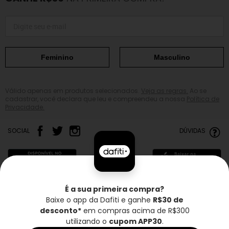
Feminino
Masculino
Válido apenas em produtos selecionados.
Veja as regras.
Ao se
cadastrar, você declara que leu e compreendeu a nossa
Política de
Privacidade.
SOCIAL
DÚVIDAS
É a sua primeira compra?
Baixe o app da Dafiti e ganhe
R$30 de
Frete grátis*
Troca grátis
Entrega rápida
desconto*
em compras acima de R$300
utilizando o
cupom APP30
.