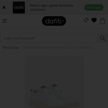
Baixe o App e ganhe descontos
Ver no app
exclusivos
Tênis Casual
Tênis Diesel Masculino S-Ukiyo V2 Low Y03363 Branco