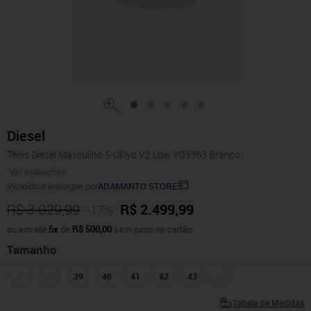
Diesel
Tênis Diesel Masculino S-Ukiyo V2 Low Y03363 Branco
Ver avaliações
Vendido e entregue por
ADAMANTO STORE
R$ 3.029,99
R$ 2.499,99
-17%
ou em até
5x
de
R$ 500,00
sem juros no cartão
Tamanho
37
38
39
40
41
42
43
44
Tabela de Medidas