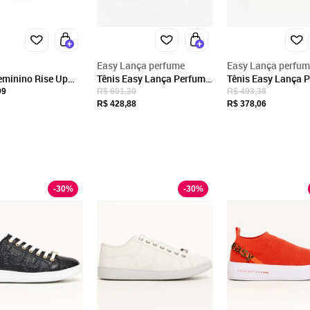
CNPJ
13.098.138/0001-17
Endereço
Barão do Itararé, 22
Easy Lança perfume
Easy Lança perfum
Jaguaruna, SC/SC
eminino Rise Up
Tênis Easy Lança Perfume
Tênis Easy Lança 
02tr00116 2060116
Recortes Metal In26
Casual Side Ou26 
99
R$ 601,30
R$ 493,38
CEP: 88715-000
Fechar
Branco Feminino
Feminino
R$ 428,88
R$ 378,06
-
30
%
-
30
%