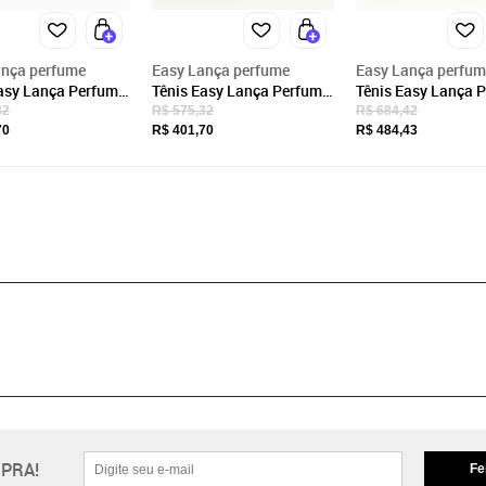
ança perfume
Easy Lança perfume
Easy Lança perfum
asy Lança Perfume
Tênis Easy Lança Perfume
Tênis Easy Lança 
cia Ve25 Preto
Frequencia Ve25 Branco
Enfeite Ve25 Laran
32
R$ 575,32
R$ 684,42
no
Feminino
Feminino
70
R$ 401,70
R$ 484,43
PRA!
Fe