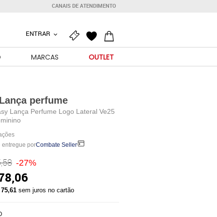
CANAIS DE ATENDIMENTO
ENTRAR
O
MARCAS
OUTLET
Lança perfume
asy Lança Perfume Logo Lateral Ve25
eminino
iações
 entregue por
Combate Seller
,58
-27%
78,06
 75,61
sem juros no cartão
O