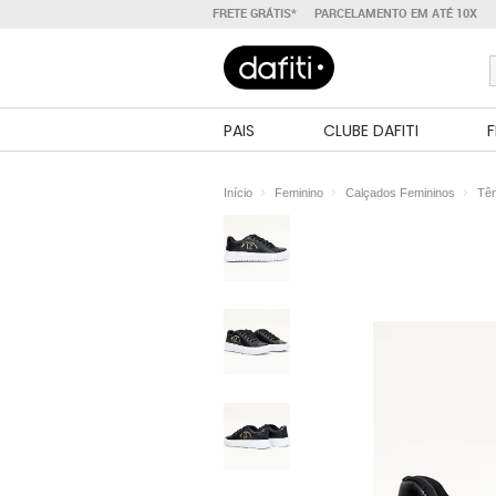
FRETE GRÁTIS*
PARCELAMENTO EM ATÉ 10X
PAIS
CLUBE DAFITI
F
Início
Feminino
Calçados Femininos
Tên