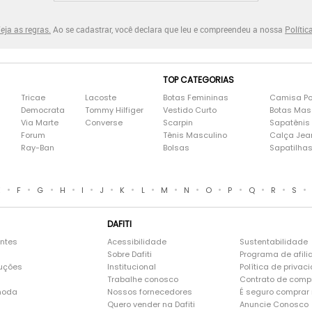
eja as regras.
Ao se cadastrar, você declara que leu e compreendeu a nossa
Polític
TOP CATEGORIAS
Tricae
Lacoste
Botas Femininas
Camisa Po
Democrata
Tommy Hilfiger
Vestido Curto
Botas Mas
Via Marte
Converse
Scarpin
Sapatênis
Forum
Tênis Masculino
Calça Jea
Ray-Ban
Bolsas
Sapatilha
•
•
•
•
•
•
•
•
•
•
•
•
•
•
•
E
F
G
H
I
J
K
L
M
N
O
P
Q
R
S
DAFITI
entes
Acessibilidade
Sustentabilidade
Sobre Dafiti
Programa de afili
luções
Institucional
Política de privac
Trabalhe conosco
Contrato de comp
moda
Nossos fornecedores
É seguro comprar n
Quero vender na Dafiti
Anuncie Conosco