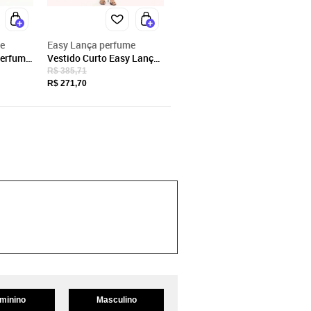
e
Easy Lança perfume
Perfume
Vestido Curto Easy Lança
ja
Perfume Ve25 Preto
R$ 385,71
Feminino
R$ 271,70
minino
Masculino