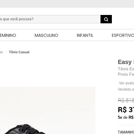
EMININO
MASCULINO
INFANTIL
ESPORTIV
is
Tênis Casual
Easy 
Tênis E
Preto F
Ver aval
Vendido e
R$ 515
R$ 3
5x
de
R$
TAMANH