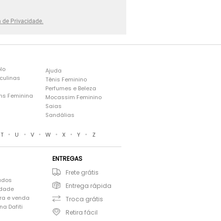
a de Privacidade.
lo
Ajuda
culinas
Tênis Feminino
Perfumes e Beleza
ns Feminina
Mocassim Feminino
s
Saias
Sandálias
•
•
•
•
•
•
T
U
V
W
X
Y
Z
ENTREGAS
Frete grátis
ados
Entrega rápida
idade
ra e venda
Troca grátis
a Dafiti
Retira fácil