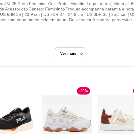
al Ve25 Preto Feminino-Cor: Preto;-Modelo: Logo Lateral;-Material: 6
 Acessórios;-Gênero: Feminino;-Produto acompanha garantia e nota 
| US 6BR 36 | 23,9 cm | US 7BR 37 | 24,6 cm | US 8BR 38 | 25,3 cm | 
as com pano umedecido em água- Deixe secar à sombra para evitar o
Ver mais
 Lança perfume
Preto
Tênis Casual
-
29
%
Combate Seller
Razão Social
COMBATE SELLER LTDA ME