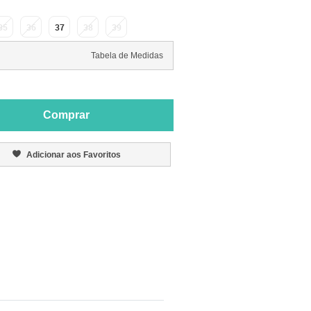
35
36
37
38
39
Tabela de Medidas
Comprar
Adicionar aos Favoritos