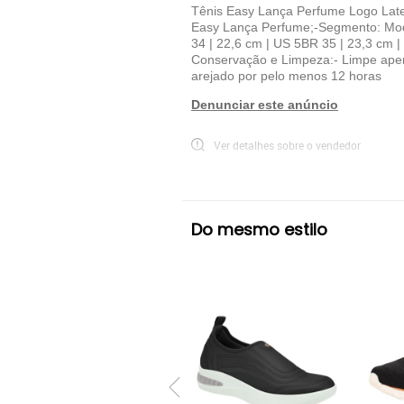
Tênis Easy Lança Perfume Logo Later
Easy Lança Perfume;-Segmento: Moda
34 | 22,6 cm | US 5BR 35 | 23,3 cm 
Conservação e Limpeza:- Limpe apen
arejado por pelo menos 12 horas
Denunciar este anúncio
Ver detalhes sobre o vendedor
VER MAIS
Easy Lança perfume
Tênis Casual Easy
Do mesmo estilo