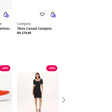
e
Campesi
Perfume
Tênis Casual Campesi
Bege
CP858 Feminino - Preto
R$ 279,90
-
29
%
-
30
%