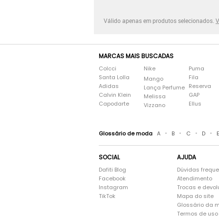
Válido apenas em produtos selecionados.
V
MARCAS MAIS BUSCADAS
Colcci
Nike
Puma
Santa Lolla
Fila
Mango
Adidas
Reserva
Lança Perfume
Calvin Klein
GAP
Melissa
Capodarte
Ellus
Vizzano
•
•
•
•
Glossário de moda
A
B
C
D
SOCIAL
AJUDA
Dafiti Blog
Dúvidas frequ
Facebook
Atendimento
Instagram
Trocas e devo
TikTok
Mapa do site
Glossário da 
Termos de uso