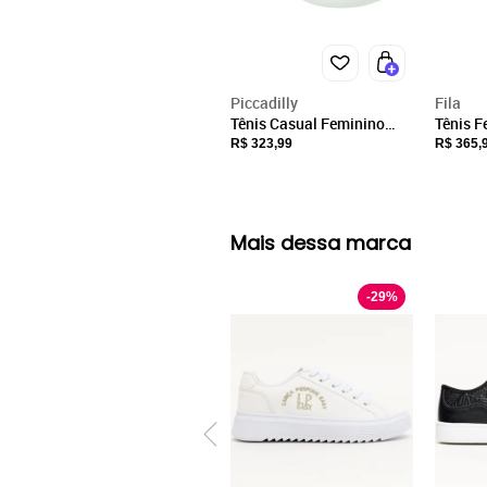
Piccadilly
Fila
Tênis Casual Feminino
Tênis F
SoftStep Preto Incolor
Fila F
R$ 323,99
R$ 365,
Piccadilly 940002-31
Preto
Mais dessa marca
-
29
%