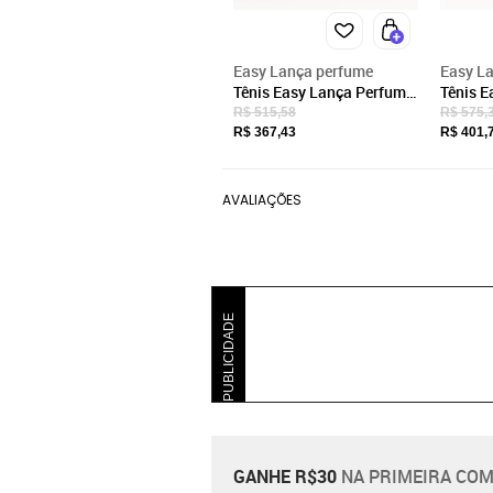
Easy Lança perfume
Easy L
Tênis Easy Lança Perfume
Tênis E
Logo Lateral Ve25 Branco
Frequen
R$ 515,58
R$ 575,
Feminino
Femini
R$ 367,43
R$ 401,
AVALIAÇÕES
PUBLICIDADE
GANHE R$30
NA PRIMEIRA COM