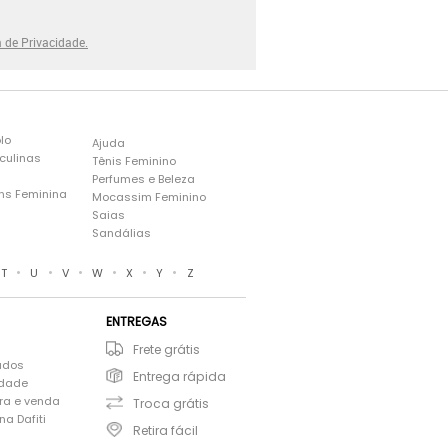
a de Privacidade.
lo
Ajuda
culinas
Tênis Feminino
Perfumes e Beleza
ns Feminina
Mocassim Feminino
s
Saias
Sandálias
•
•
•
•
•
•
T
U
V
W
X
Y
Z
ENTREGAS
Frete grátis
ados
Entrega rápida
idade
ra e venda
Troca grátis
a Dafiti
Retira fácil