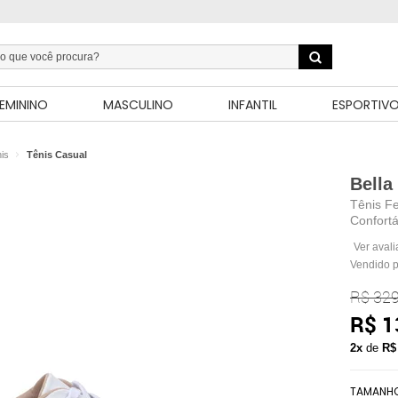
EMININO
MASCULINO
INFANTIL
ESPORTIV
is
Tênis Casual
Bella
Tênis F
Confort
Ver aval
Vendido 
R$ 329
R$ 1
2x
de
R$
TAMANH