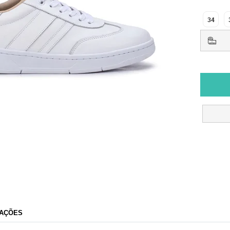
34
AÇÕES