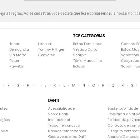
eja as regras.
Ao se cadastrar, você declara que leu e compreendeu a nossa
Polític
TOP CATEGORIAS
Tricae
Lacoste
Botas Femininas
Camisa Po
Democrata
Tommy Hilfiger
Vestido Curto
Botas Mas
Via Marte
Converse
Scarpin
Sapatênis
Forum
Tênis Masculino
Calça Jea
Ray-Ban
Bolsas
Sapatilha
•
•
•
•
•
•
•
•
•
•
•
•
•
•
•
E
F
G
H
I
J
K
L
M
N
O
P
Q
R
S
DAFITI
entes
Acessibilidade
Sustentabilidade
Sobre Dafiti
Programa de afili
luções
Institucional
Política de privac
Trabalhe conosco
Contrato de comp
moda
Nossos fornecedores
É seguro comprar n
Quero vender na Dafiti
Anuncie Conosco