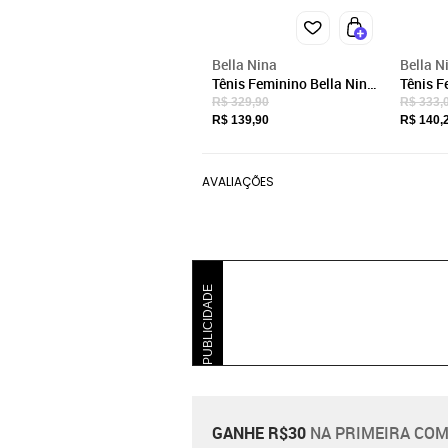
Bella Nina
Bella N
Tênis Feminino Bella Nina
Tênis F
Couro Casual Confortável
Couro C
R$ 329,90
R$ 333,
Moderno Caminhada
Estilo 
R$ 139,90
R$ 140,
Branco Com Bordô
Caminh
Com Br
AVALIAÇÕES
PUBLICIDADE
GANHE R$30
NA PRIMEIRA COM