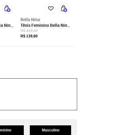
Bella Nina
la Nina
Tênis Feminino Bella Nina
ortável
Casual Dia A Dia
R$ 329,90
Confortável Estilo
R$ 139,90
 Macio
Camurça Branco Com
Preto
minino
Masculino