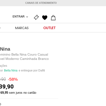
CANAIS DE ATENDIMENTO
ENTRAR
O
MARCAS
OUTLET
 Nina
eminino Bella Nina Couro Casual
ável Moderno Caminhada Branco
iações
por
Bella Nina
e entregue por Dafiti
,90
-58%
39,90
 69,95
sem juros no cartão
O