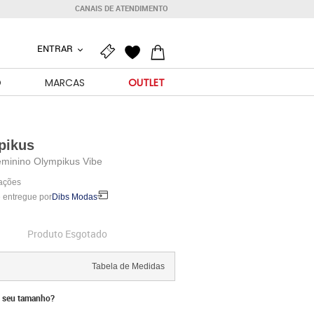
CANAIS DE ATENDIMENTO
ENTRAR
O
MARCAS
OUTLET
pikus
eminino Olympikus Vibe
iações
 entregue por
Dibs Modas
Produto Esgotado
Tabela de Medidas
 seu tamanho?