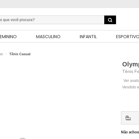
EMININO
MASCULINO
INFANTIL
ESPORTIV
is
Tênis Casual
Olym
Tênis F
Ver aval
Vendido e
Não achou