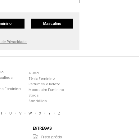
minino
Masculino
a de Privacidade.
lo
Ajuda
culinas
Tênis Feminino
Perfumes e Beleza
ns Feminina
Mocassim Feminino
s
Saias
Sandálias
•
•
•
•
•
•
T
U
V
W
X
Y
Z
ENTREGAS
Frete grátis