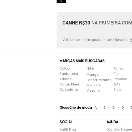
GANHE R$30
NA PRIMEIRA COM
Válido apenas em produtos selecionados.
V
MARCAS MAIS BUSCADAS
Colcci
Nike
Puma
Santa Lolla
Fila
Mango
Adidas
Reserva
Lança Perfume
Calvin Klein
GAP
Melissa
Capodarte
Ellus
Vizzano
•
•
•
•
Glossário de moda
A
B
C
D
SOCIAL
AJUDA
Dafiti Blog
Dúvidas frequ