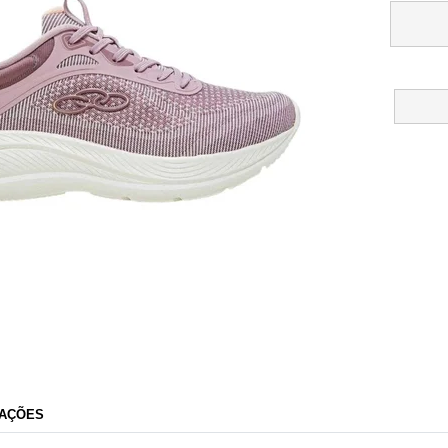
Dibs Modas
AÇÕES
Razão Social