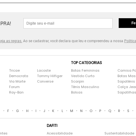
PRA!
Fe
eja as regras.
Ao se cadastrar, você declara que leu e compreendeu a nossa
Polític
TOP CATEGORIAS
Tricae
Lacoste
Botas Femininas
Camisa Po
Democrata
Tommy Hilfiger
Vestido Curto
Botas Mas
Via Marte
Converse
Scarpin
Sapatênis
Forum
Tênis Masculino
Calça Jea
Ray-Ban
Bolsas
Sapatilha
•
•
•
•
•
•
•
•
•
•
•
•
•
•
•
E
F
G
H
I
J
K
L
M
N
O
P
Q
R
S
DAFITI
entes
Acessibilidade
Sustentabilidade