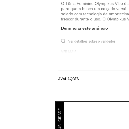
O Tênis Feminino Olympikus Vibe é a
para quem busca um calçado versátil
solado com tecnologia de amortecimen
frescor durante o uso. O Olympikus V
Denunciar este anúncio
Ver detalhes sobre o vendedor
VER MAIS
Olympikus
Tênis Casual Olympikus
AVALIAÇÕES
PUBLICIDADE