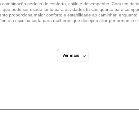
 combinação perfeita de conforto, estilo e desempenho. Com um desig
A2K Calcados e Confeccoes LTDA
, que pode ser usado tanto para atividades físicas quanto para compo
CNPJ
to proporciona maior conforto e estabilidade ao caminhar, enquanto o
ibe é a escolha certa para mulheres que desejam aliar performance e e
13.010.262/0001-89
Endereço
R BARAO DE JUNDIAI, 547
Jundiaí, SP/
Ver mais
CEP: 13201-010
Fechar
Lilás
Tênis Casual