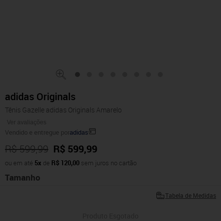
adidas Originals
Tênis Gazelle adidas Originals Amarelo
Ver avaliações
Vendido e entregue por
adidas
R$ 599,99
R$ 599,99
ou em até
5x
de
R$ 120,00
sem juros no cartão
Tamanho
Tabela de Medidas
Produto Esgotado