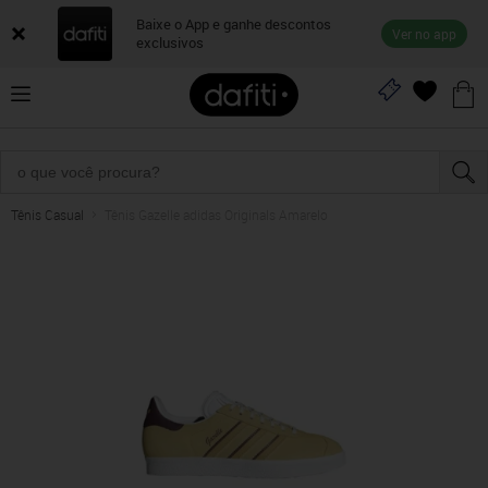
Baixe o App e ganhe descontos
Ver no app
exclusivos
Tênis Casual
Tênis Gazelle adidas Originals Amarelo