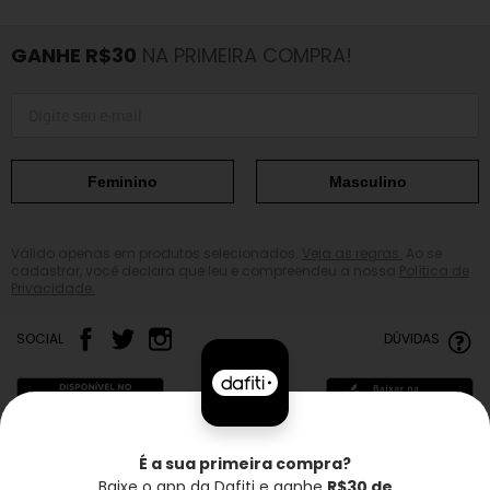
GANHE R$30
NA PRIMEIRA COMPRA!
Feminino
Masculino
Válido apenas em produtos selecionados.
Veja as regras.
Ao se
cadastrar, você declara que leu e compreendeu a nossa
Política de
Privacidade.
SOCIAL
DÚVIDAS
É a sua primeira compra?
Baixe o app da Dafiti e ganhe
R$30 de