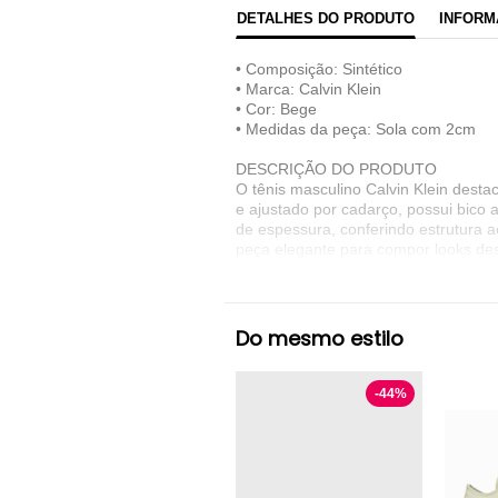
DETALHES DO PRODUTO
INFORM
• Composição: Sintético
• Marca: Calvin Klein
• Cor: Bege
• Medidas da peça: Sola com 2cm
DESCRIÇÃO DO PRODUTO
O tênis masculino Calvin Klein desta
e ajustado por cadarço, possui bico 
de espessura, conferindo estrutura 
peça elegante para compor looks de
DESIGN E MODELAGEM
• Cano: Baixo
• Bico: Arredondado
Do mesmo estilo
• Fechamento: Cadarço
• Cabedal: Material sintético com m
• Sola: Sintética com 2cm de altura
-
44
%
• Paleta de cores: Tons neutros
• Proposta: Casual, ideal para o coti
POR QUE ESSA PEÇA É DESTAQUE
Este tênis alia praticidade, confort