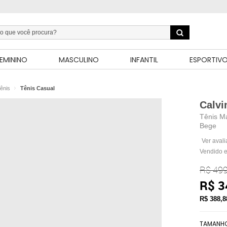
EMININO
MASCULINO
INFANTIL
ESPORTIV
ênis
Tênis Casual
Calvi
Tênis Ma
Bege
Ver aval
Vendido e
R$ 499
R$ 3
R$ 388,
TAMANH