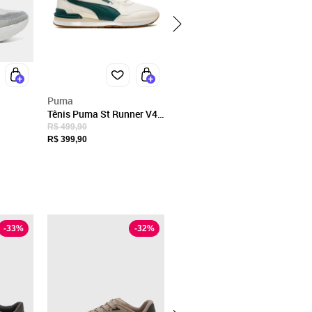
Puma
Tênis Puma St Runner V4
L Masculino Bege
R$ 499,90
R$ 399,90
-
33
%
-
32
%