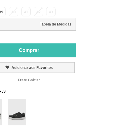
39
40
41
42
43
Tabela de Medidas
Comprar
Adicionar aos Favoritos
Frete Grátis*
RES