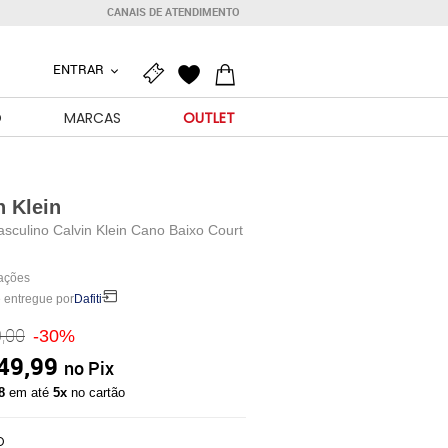
CANAIS DE ATENDIMENTO
ENTRAR
O
MARCAS
OUTLET
n Klein
sculino Calvin Klein Cano Baixo Court
iações
 entregue por
Dafiti
,00
-30%
49,99
no Pix
88
em até
5x
no cartão
O