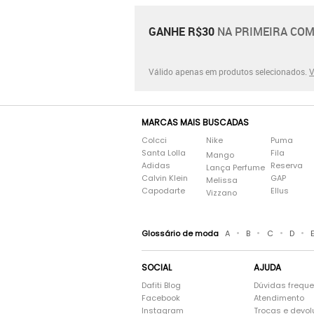
GANHE R$30
NA PRIMEIRA COM
Válido apenas em produtos selecionados.
V
MARCAS MAIS BUSCADAS
Colcci
Nike
Puma
Santa Lolla
Fila
Mango
Adidas
Reserva
Lança Perfume
Calvin Klein
GAP
Melissa
Capodarte
Ellus
Vizzano
•
•
•
•
Glossário de moda
A
B
C
D
SOCIAL
AJUDA
Dafiti Blog
Dúvidas frequ
Facebook
Atendimento
Instagram
Trocas e devo