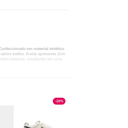
Confeccionado em material sintético
vários estilos. A sola apresenta 2cm
entes texturas, resultando em uma
-
20
%
sual versátil para o dia a dia. É