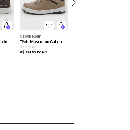
Calvin Klein
lvin
Tênis Masculino Calvin
Marrom
Klein Couro Court Bege
R$ 579,00
R$ 394,99
no Pix