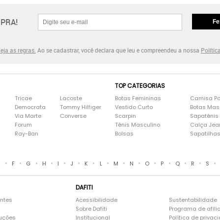
PRA!
Fe
eja as regras.
Ao se cadastrar, você declara que leu e compreendeu a nossa
Polític
TOP CATEGORIAS
Tricae
Lacoste
Botas Femininas
Camisa Po
Democrata
Tommy Hilfiger
Vestido Curto
Botas Mas
Via Marte
Converse
Scarpin
Sapatênis
Forum
Tênis Masculino
Calça Jea
Ray-Ban
Bolsas
Sapatilha
•
•
•
•
•
•
•
•
•
•
•
•
•
•
•
E
F
G
H
I
J
K
L
M
N
O
P
Q
R
S
DAFITI
entes
Acessibilidade
Sustentabilidade
Sobre Dafiti
Programa de afili
luções
Institucional
Política de privac