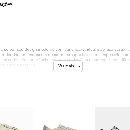
AÇÕES
ca-se por seu design moderno com cano baixo, ideal para uso casual. 
arredondado e uma paleta de cor neutra que facilita a composição com 
ao calçado e boa aderência para o dia a dia. O acabamento reúne difer
spojados e urbanos.
Ver mais
ix de acabamentos
Dafiti
diano
?
Razão Social
o e design contemporâneo, combinando materiais bem estruturados e um vi