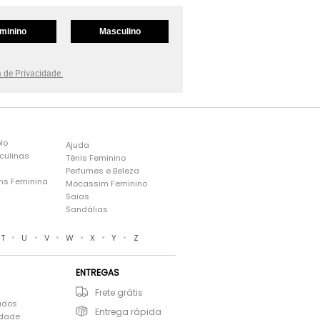
minino
Masculino
a de Privacidade.
lo
Ajuda
culinas
Tênis Feminino
Perfumes e Beleza
ns Feminina
Mocassim Feminino
s
Saias
Sandálias
•
•
•
•
•
•
T
U
V
W
X
Y
Z
ENTREGAS
Frete grátis
ados
Entrega rápida
idade