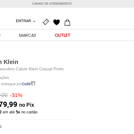
CANAIS DE ATENDIMENTO
ENTRAR
O
MARCAS
OUTLET
n Klein
sculino Calvin Klein Casual Preto
iações
 entregue por
Dafiti
,00
-31%
79,99
no Pix
32
em até
5x
no cartão
O