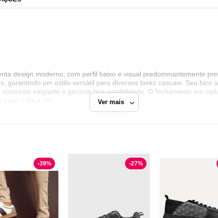
senta design moderno, com perfil baixo e visual predominantemente pre
dos, garantindo um estilo versátil para diversos looks casuais. Seu bic
a contraste elegante e garante boa estabilidade. O fechamento em cada
 para o dia a dia.
Ver mais
-
39
%
-
27
%
Dafiti
?
Razão Social
e visual contemporâneo e praticidade no uso diário. A marca Calvin Kl
s casual e o tornam versátil para diferentes estilos.
Dafiti Group