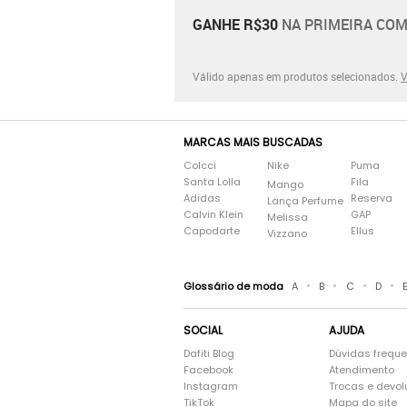
GANHE R$30
NA PRIMEIRA COM
Válido apenas em produtos selecionados.
V
MARCAS MAIS BUSCADAS
Colcci
Nike
Puma
Santa Lolla
Fila
Mango
Adidas
Reserva
Lança Perfume
Calvin Klein
GAP
Melissa
Capodarte
Ellus
Vizzano
•
•
•
•
Glossário de moda
A
B
C
D
SOCIAL
AJUDA
Dafiti Blog
Dúvidas frequ
Facebook
Atendimento
Instagram
Trocas e devo
TikTok
Mapa do site