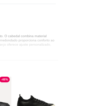
to. O cabedal combina material
o arredondado proporciona conforto ao
rço oferece ajuste personalizado,
-
46
%
ein traz sofisticação ao modelo, com