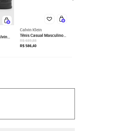
Calvin Klein
Tênis Casual Masculino
lvin
Calvin Klein Court Off
R$ 689,88
eto
White
R$ 586,40