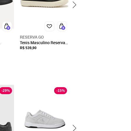
RESERVA GO
Tenis Masculino Reserva
Aero
Astral Westen Preto
R$ 539,90
-
29
%
-
15
%