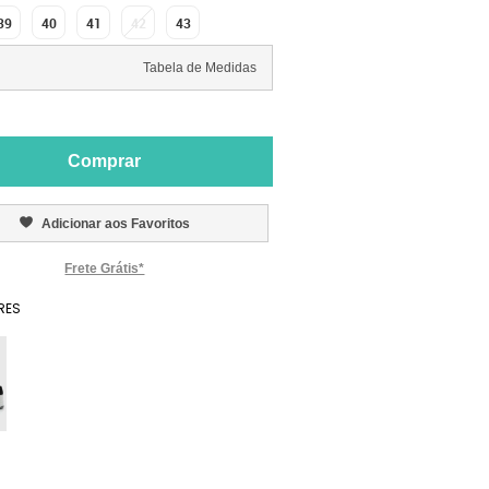
39
40
41
42
43
Tabela de Medidas
Comprar
Adicionar aos Favoritos
Frete Grátis*
RES