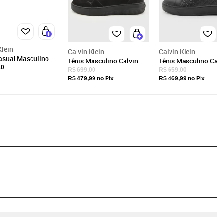
Klein
Calvin Klein
Calvin Klein
Preto
Tênis Casual
asual Masculino
Tênis Masculino Calvin
Tênis Masculino Ca
Klein Court Branco
40
Klein Chunky Preto
Klein Matelassê Pr
R$ 699,00
R$ 659,00
R$ 479,99
no Pix
R$ 469,99
no Pix