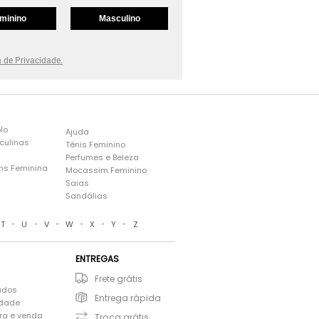
minino
Masculino
a de Privacidade.
lo
Ajuda
culinas
Tênis Feminino
Perfumes e Beleza
ns Feminina
Mocassim Feminino
s
Saias
Sandálias
•
•
•
•
•
•
T
U
V
W
X
Y
Z
ENTREGAS
Frete grátis
ados
Entrega rápida
idade
ra e venda
Troca grátis