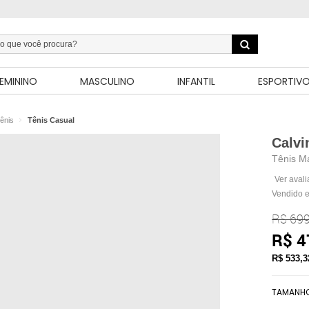
EMININO
MASCULINO
INFANTIL
ESPORTIV
ênis
Tênis Casual
Calvi
Tênis Ma
Ver aval
Vendido e
R$ 699
R$ 4
R$ 533,
TAMANH