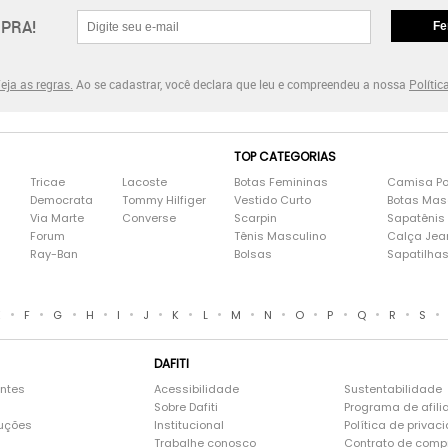
PRA!
Fe
eja as regras.
Ao se cadastrar, você declara que leu e compreendeu a nossa
Polític
TOP CATEGORIAS
Tricae
Lacoste
Botas Femininas
Camisa Po
Democrata
Tommy Hilfiger
Vestido Curto
Botas Mas
Via Marte
Converse
Scarpin
Sapatênis
Forum
Tênis Masculino
Calça Jea
Ray-Ban
Bolsas
Sapatilha
•
•
•
•
•
•
•
•
•
•
•
•
•
•
•
E
F
G
H
I
J
K
L
M
N
O
P
Q
R
S
DAFITI
entes
Acessibilidade
Sustentabilidade
Sobre Dafiti
Programa de afili
luções
Institucional
Política de privac
Trabalhe conosco
Contrato de comp