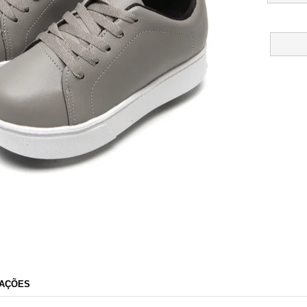
Dafiti
AÇÕES
Razão Social