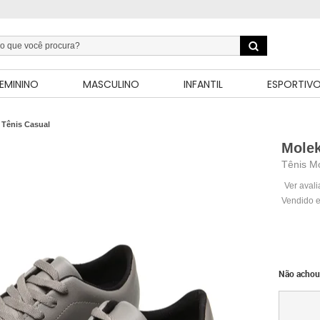
EMININO
MASCULINO
INFANTIL
ESPORTIV
Tênis Casual
Mole
Tênis M
Ver aval
Vendido e
Não achou