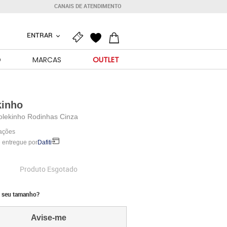
CANAIS DE ATENDIMENTO
ENTRAR
O
MARCAS
OUTLET
kinho
olekinho Rodinhas Cinza
iações
 entregue por
Dafiti
Produto Esgotado
 seu tamanho?
Avise-me