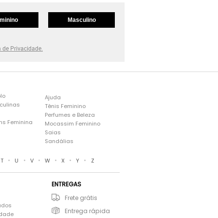
minino
Masculino
a de Privacidade.
lo
Ajuda
culinas
Tênis Feminino
Perfumes e Beleza
ns Feminina
Mocassim Feminino
s
Saias
Sandálias
•
•
•
•
•
•
T
U
V
W
X
Y
Z
ENTREGAS
Frete grátis
ados
Entrega rápida
idade