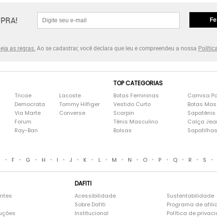
PRA!
Fe
eja as regras.
Ao se cadastrar, você declara que leu e compreendeu a nossa
Polític
TOP CATEGORIAS
Tricae
Lacoste
Botas Femininas
Camisa Po
Democrata
Tommy Hilfiger
Vestido Curto
Botas Mas
Via Marte
Converse
Scarpin
Sapatênis
Forum
Tênis Masculino
Calça Jea
Ray-Ban
Bolsas
Sapatilha
•
•
•
•
•
•
•
•
•
•
•
•
•
•
•
E
F
G
H
I
J
K
L
M
N
O
P
Q
R
S
DAFITI
entes
Acessibilidade
Sustentabilidade
Sobre Dafiti
Programa de afili
luções
Institucional
Política de privac