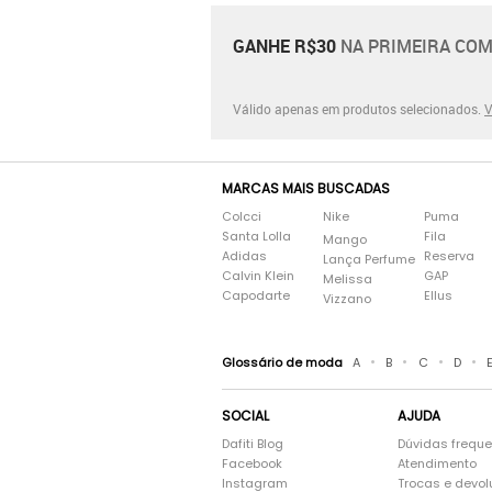
GANHE R$30
NA PRIMEIRA COM
Válido apenas em produtos selecionados.
V
MARCAS MAIS BUSCADAS
Colcci
Nike
Puma
Santa Lolla
Fila
Mango
Adidas
Reserva
Lança Perfume
Calvin Klein
GAP
Melissa
Capodarte
Ellus
Vizzano
•
•
•
•
Glossário de moda
A
B
C
D
SOCIAL
AJUDA
Dafiti Blog
Dúvidas frequ
Facebook
Atendimento
Instagram
Trocas e devo