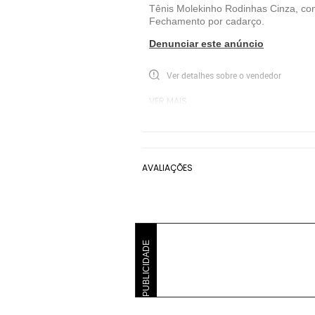
Tênis Molekinho Rodinhas Cinza, con
Fechamento por cadarço.
Denunciar este anúncio
Ver detalhes sobre o vendedor
VER MAIS
Molekinho
Tênis Casual Molekinho
AVALIAÇÕES
PUBLICIDADE