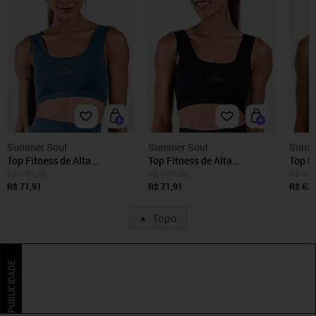
Summer Soul
Summer Soul
Summ
Top Fitness de Alta
Top Fitness de Alta
Top F
Sustentação Com Bojo
Sustentação Com Bojo
Alta 
R$ 149,90
R$ 149,90
R$ 149
Removível Summer Soul
R$ 71,91
Removível Summer Soul
R$ 71,91
Remov
R$ 63,
Suplex Azul
Suplex Preto
Topo
PUBLICIDADE