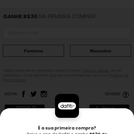
GANHE R$30
NA PRIMEIRA COMPRA!
Feminino
Masculino
Válido apenas em produtos selecionados.
Veja as regras.
Ao se
cadastrar, você declara que leu e compreendeu a nossa
Política de
Privacidade.
SOCIAL
DÚVIDAS
É a sua primeira compra?