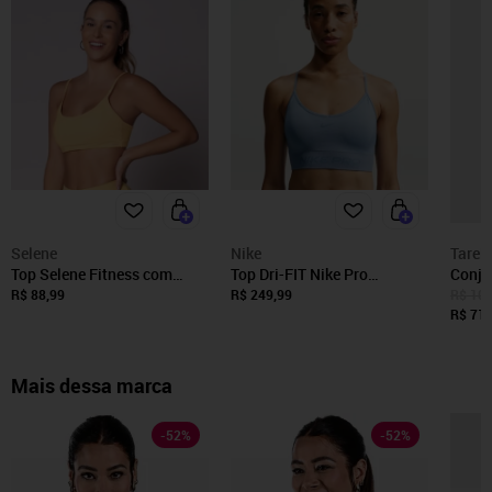
Selene
Nike
Tarell
Top Selene Fitness com
Top Dri-FIT Nike Pro
Conju
Alças Reguláveis e Bojo
Seamless Feminino
Top S
R$ 88,99
R$ 249,99
R$ 100
Removível
Céu
R$ 71,
Mais dessa marca
-
52
%
-
52
%