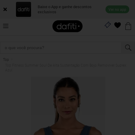
Baixe o App e ganhe descontos
Ver no app
exclusivos
Top
Top Fitness Summer Soul De Alta Sustentação Com Bojo Removível Suplex
Azul